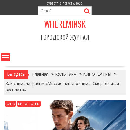
Перейти
СУББОТА, 8 АВГУСТА, 2026
к
содержимому
WHEREMINSK
ГОРОДСКОЙ ЖУРНАЛ
Вы здесь
Главная
КУЛЬТУРА
КИНОТЕАТРЫ
Как снимали фильм «Миссия невыполнима: Смертельная
расплата»
КИНО
КИНОТЕАТРЫ