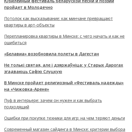
Юбилейный фестиваль беларуской песни и поэзии
пройдет в Молодечно
Потолок как высказывание: как минчане превращают
квартиры в арт-объекты
Перепланировка квартиры в Минске: с чего начать и как не
ошибиться
«Белавиа» возобновила полеты в Дагестан
Не толькі святая, але і дзяржаўніца: у Старых Дарогах
згадваюць Сафію Слуцкую
В Минске пройдет религиозный «Фестиваль надежды»
на «Чижовка-Арене»
Пуф в интерьере: зачем он нужен и как выбрать
подходящий
Ошибки при покупке техники для игр: на чем теряют деньги
Современный магазин сайдинга в Минске: критерии выбора