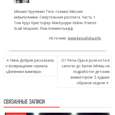
Михаил Кручинин Теги: съемки Миссия:
невыполнима. Смертельная расплата. Часть 1
Том Круз Кристофер МакКуорри Хейли Этвелл
Эсай Моралес Пом Клементьефф
Источник:
www.kinoafisha.info
НАВИГАЦИЯ
Нина Добрев рассказала
От Риты Оры в роли кота в
ПО
о возвращении сериала
сапогах до Билли Айлиш на
ЗАПИСЯМ
«Дневники вампира»
подработке детским
аниматором: 5 худших
образов недели
СВЯЗАННЫЕ ЗАПИСИ