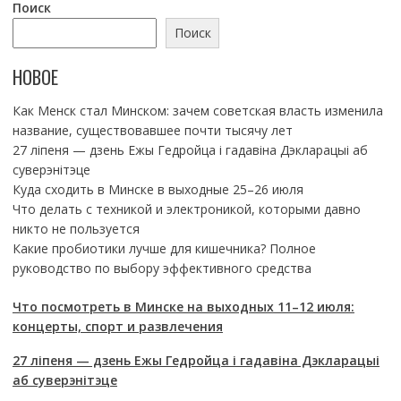
Поиск
Поиск
НОВОЕ
Как Менск стал Минском: зачем советская власть изменила
название, существовавшее почти тысячу лет
27 ліпеня — дзень Ежы Гедройца і гадавіна Дэкларацыі аб
суверэнітэце
Куда сходить в Минске в выходные 25–26 июля
Что делать с техникой и электроникой, которыми давно
никто не пользуется
Какие пробиотики лучше для кишечника? Полное
руководство по выбору эффективного средства
Что посмотреть в Минске на выходных 11–12 июля:
концерты, спорт и развлечения
27 ліпеня — дзень Ежы Гедройца і гадавіна Дэкларацыі
аб суверэнітэце