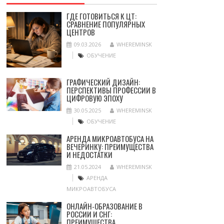
ГДЕ ГОТОВИТЬСЯ К ЦТ:
СРАВНЕНИЕ ПОПУЛЯРНЫХ
ЦЕНТРОВ
09.03.2026
WHEREMINSK
ОБУЧЕНИЕ
ГРАФИЧЕСКИЙ ДИЗАЙН:
ПЕРСПЕКТИВЫ ПРОФЕССИИ В
ЦИФРОВУЮ ЭПОХУ
30.05.2025
WHEREMINSK
ОБУЧЕНИЕ
АРЕНДА МИКРОАВТОБУСА НА
ВЕЧЕРИНКУ: ПРЕИМУЩЕСТВА
И НЕДОСТАТКИ
21.05.2024
WHEREMINSK
АРЕНДА
МИКРОАВТОБУСА
ОНЛАЙН-ОБРАЗОВАНИЕ В
РОССИИ И СНГ:
ПРЕИМУЩЕСТВА