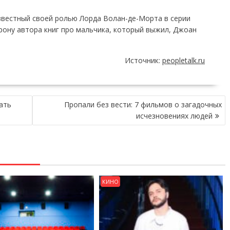
звестный своей ролью Лорда Волан-де-Морта в серии
рону автора книг про мальчика, который выжил, Джоан
Источник:
peopletalk.ru
ать
Пропали без вести: 7 фильмов о загадочных
исчезновениях людей
КИНО