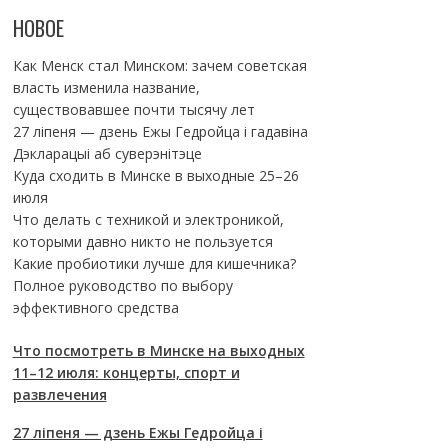
НОВОЕ
Как Менск стал Минском: зачем советская
власть изменила название,
существовавшее почти тысячу лет
27 ліпеня — дзень Ежы Гедройца і гадавіна
Дэкларацыі аб суверэнітэце
Куда сходить в Минске в выходные 25–26
июля
Что делать с техникой и электроникой,
которыми давно никто не пользуется
Какие пробиотики лучше для кишечника?
Полное руководство по выбору
эффективного средства
Что посмотреть в Минске на выходных
11–12 июля: концерты, спорт и
развлечения
27 ліпеня — дзень Ежы Гедройца і