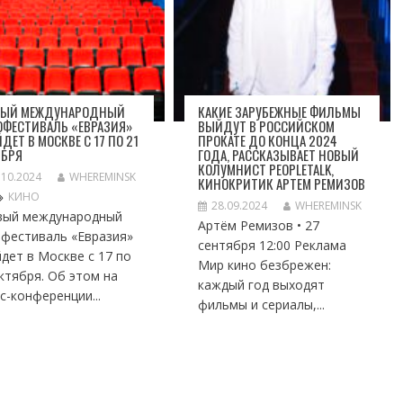
ВЫЙ МЕЖДУНАРОДНЫЙ
КАКИЕ ЗАРУБЕЖНЫЕ ФИЛЬМЫ
ОФЕСТИВАЛЬ «ЕВРАЗИЯ»
ВЫЙДУТ В РОССИЙСКОМ
ДЕТ В МОСКВЕ С 17 ПО 21
ПРОКАТЕ ДО КОНЦА 2024
ЯБРЯ
ГОДА, РАССКАЗЫВАЕТ НОВЫЙ
КОЛУМНИСТ PEOPLETALK,
.10.2024
WHEREMINSK
КИНОКРИТИК АРТЕМ РЕМИЗОВ
КИНО
28.09.2024
WHEREMINSK
вый международный
Артём Ремизов • 27
офестиваль «Евразия»
сентября 12:00 Реклама
дет в Москве с 17 по
Мир кино безбрежен:
ктября. Об этом на
каждый год выходят
с-конференции...
фильмы и сериалы,...