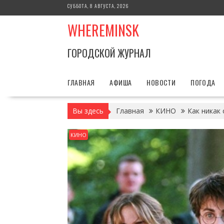
Перейти
СУББОТА, 8 АВГУСТА, 2026
к
WHEREMINSK
содержимому
ГОРОДСКОЙ ЖУРНАЛ
ГЛАВНАЯ
АФИША
НОВОСТИ
ПОГОДА
Вы здесь
Главная
КИНО
Как никак
КИНО