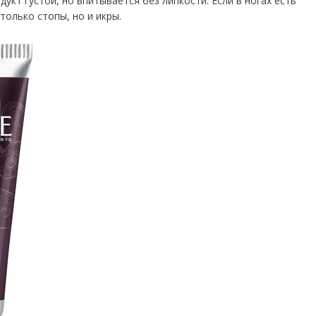
дукт густой, но впитывается без липкости. Если в ногах есть
только стопы, но и икры.