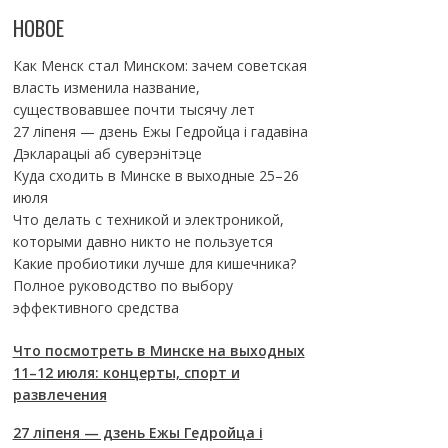
НОВОЕ
Как Менск стал Минском: зачем советская
власть изменила название,
существовавшее почти тысячу лет
27 ліпеня — дзень Ежы Гедройца і гадавіна
Дэкларацыі аб суверэнітэце
Куда сходить в Минске в выходные 25–26
июля
Что делать с техникой и электроникой,
которыми давно никто не пользуется
Какие пробиотики лучше для кишечника?
Полное руководство по выбору
эффективного средства
Что посмотреть в Минске на выходных
11–12 июля: концерты, спорт и
развлечения
27 ліпеня — дзень Ежы Гедройца і