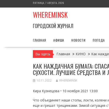
Перейти
ПЯТНИЦА, 7 АВГУСТА, 2026
к
WHEREMINSK
содержимому
ГОРОДСКОЙ ЖУРНАЛ
ГЛАВНАЯ
АФИША
НОВОСТИ
ПОГОДА
Вы здесь
Главная
КИНО
Как наждач
КАК НАЖДАЧНАЯ БУМАГА: СПАС
СУХОСТИ. ЛУЧШИЕ СРЕДСТВА И
10.11.2022
WHEREMINSK
Кира Кузнецова • 10 ноября 2021 13:00
Что объединяет наши стопы, локти, колени и
еще и грешат трещинками. Зимой ситуация с