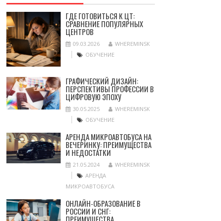
ГДЕ ГОТОВИТЬСЯ К ЦТ:
СРАВНЕНИЕ ПОПУЛЯРНЫХ
ЦЕНТРОВ
09.03.2026
WHEREMINSK
ОБУЧЕНИЕ
ГРАФИЧЕСКИЙ ДИЗАЙН:
ПЕРСПЕКТИВЫ ПРОФЕССИИ В
ЦИФРОВУЮ ЭПОХУ
30.05.2025
WHEREMINSK
ОБУЧЕНИЕ
АРЕНДА МИКРОАВТОБУСА НА
ВЕЧЕРИНКУ: ПРЕИМУЩЕСТВА
И НЕДОСТАТКИ
21.05.2024
WHEREMINSK
АРЕНДА
МИКРОАВТОБУСА
ОНЛАЙН-ОБРАЗОВАНИЕ В
РОССИИ И СНГ:
ПРЕИМУЩЕСТВА