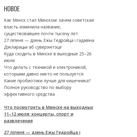
НОВОЕ
Как Менск стал Минском: зачем советская
власть изменила название,
существовавшее почти тысячу лет
27 ліпеня — дзень Ежы Гедройца і гадавіна
Дэкларацыі аб суверэнітэце
Куда сходить в Минске в выходные 25–26
июля
Что делать с техникой и электроникой,
которыми давно никто не пользуется
Какие пробиотики лучше для кишечника?
Полное руководство по выбору
эффективного средства
Что посмотреть в Минске на выходных
11–12 июля: концерты, спорт и
развлечения
27 ліпеня — дзень Ежы Гедройца і