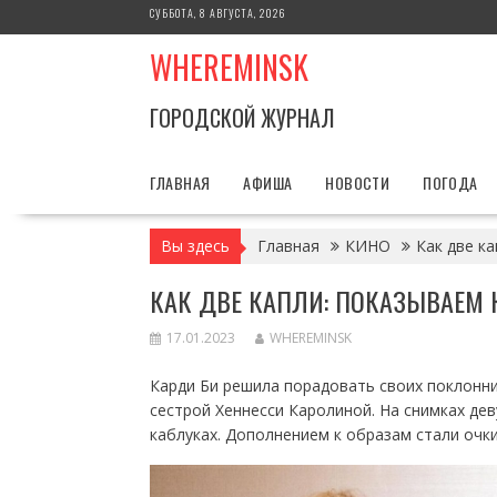
Перейти
СУББОТА, 8 АВГУСТА, 2026
к
WHEREMINSK
содержимому
ГОРОДСКОЙ ЖУРНАЛ
ГЛАВНАЯ
АФИША
НОВОСТИ
ПОГОДА
Вы здесь
Главная
КИНО
Как две к
КАК ДВЕ КАПЛИ: ПОКАЗЫВАЕМ 
17.01.2023
WHEREMINSK
Карди Би решила порадовать своих поклонн
сестрой Хеннесси Каролиной. На снимках дев
каблуках. Дополнением к образам стали очки