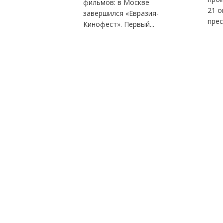
фильмов: в Москве
21 о
завершился «Евразия-
прес
Кинофест». Первый...