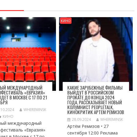
КИНО
ВЫЙ МЕЖДУНАРОДНЫЙ
КАКИЕ ЗАРУБЕЖНЫЕ ФИЛЬМЫ
ОФЕСТИВАЛЬ «ЕВРАЗИЯ»
ВЫЙДУТ В РОССИЙСКОМ
ДЕТ В МОСКВЕ С 17 ПО 21
ПРОКАТЕ ДО КОНЦА 2024
ЯБРЯ
ГОДА, РАССКАЗЫВАЕТ НОВЫЙ
КОЛУМНИСТ PEOPLETALK,
.10.2024
WHEREMINSK
КИНОКРИТИК АРТЕМ РЕМИЗОВ
КИНО
28.09.2024
WHEREMINSK
вый международный
Артём Ремизов • 27
офестиваль «Евразия»
сентября 12:00 Реклама
дет в Москве с 17 по