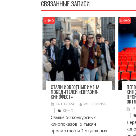
СВЯЗАННЫЕ ЗАПИСИ
КИНО
КИНО
СТАЛИ ИЗВЕСТНЫЕ ИМЕНА
ПЕР
ПОБЕДИТЕЛЕЙ «ЕВРАЗИЯ-
КИН
КИНОФЕСТ»
ПРОЙ
ОКТ
24.10.2024
WHEREMINSK
15
КИНО
Свыше 50 конкурсных
Пер
кинопоказов, 5 тысяч
кин
просмотров и 2 отдельных
прой