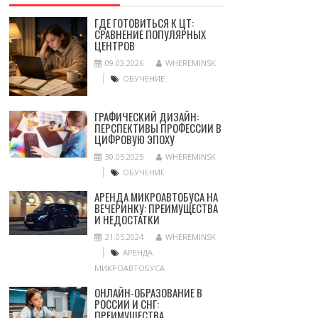
ГДЕ ГОТОВИТЬСЯ К ЦТ:
СРАВНЕНИЕ ПОПУЛЯРНЫХ
ЦЕНТРОВ
09.03.2026
WHEREMINSK
ОБУЧЕНИЕ
ГРАФИЧЕСКИЙ ДИЗАЙН:
ПЕРСПЕКТИВЫ ПРОФЕССИИ В
ЦИФРОВУЮ ЭПОХУ
30.05.2025
WHEREMINSK
ОБУЧЕНИЕ
АРЕНДА МИКРОАВТОБУСА НА
ВЕЧЕРИНКУ: ПРЕИМУЩЕСТВА
И НЕДОСТАТКИ
21.05.2024
WHEREMINSK
АРЕНДА
МИКРОАВТОБУСА
ОНЛАЙН-ОБРАЗОВАНИЕ В
РОССИИ И СНГ:
ПРЕИМУЩЕСТВА