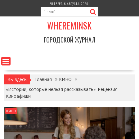
Перейти
ЧЕТВЕРГ, 6 АВГУСТА, 2026
к
содержимому
WHEREMINSK
ГОРОДСКОЙ ЖУРНАЛ
Вы здесь
Главная
КИНО
«Истории, которые нельзя рассказывать»: Рецензия
Киноафиши
КИНО