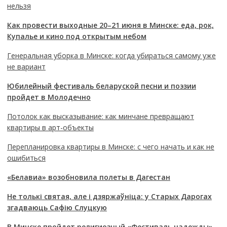
нельзя
Как провести выходные 20–21 июня в Минске: еда, рок,
Купалье и кино под открытым небом
Генеральная уборка в Минске: когда убираться самому уже
не вариант
Юбилейный фестиваль беларуской песни и поэзии
пройдет в Молодечно
Потолок как высказывание: как минчане превращают
квартиры в арт-объекты
Перепланировка квартиры в Минске: с чего начать и как не
ошибиться
«Белавиа» возобновила полеты в Дагестан
Не толькі святая, але і дзяржаўніца: у Старых Дарогах
згадваюць Сафію Слуцкую
В Минске пройдет религиозный «Фестиваль надежды»