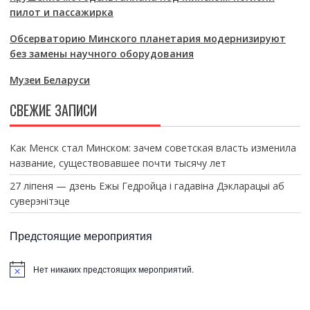
пилот и пассажирка
Обсерваторию Минского планетария модернизируют
без замены научного оборудования
Музеи Беларуси
СВЕЖИЕ ЗАПИСИ
Как Менск стал Минском: зачем советская власть изменила
название, существовавшее почти тысячу лет
27 ліпеня — дзень Ежы Гедройца і гадавіна Дэкларацыі аб
суверэнітэце
Предстоящие мероприятия
Нет никаких предстоящих мероприятий.
З
а
м
е