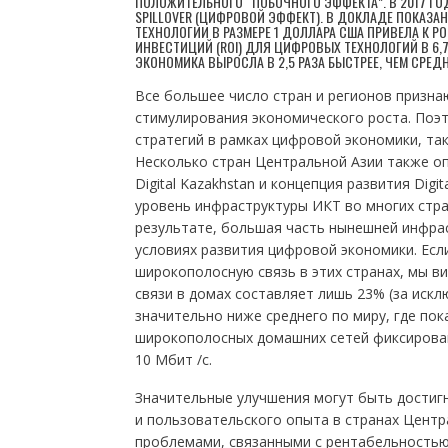
ПОЛОЖИТЕЛЬНОГО “ПОБОЧНОГО ЭФФЕКТА”. В 2017 ГОД
SPILLOVER (ЦИФРОВОЙ ЭФФЕКТ). В ДОКЛАДЕ ПОКАЗА
ТЕХНОЛОГИИ В РАЗМЕРЕ 1 ДОЛЛАРА США ПРИВЕЛА К Р
ИНВЕСТИЦИЙ (ROI) ДЛЯ ЦИФРОВЫХ ТЕХНОЛОГИЙ В 6,
ЭКОНОМИКА ВЫРОСЛА В 2,5 РАЗА БЫСТРЕЕ, ЧЕМ СРЕД
Все большее число стран и регионов призн
стимулирования экономического роста. Поэ
стратегий в рамках цифровой экономики, таких
Несколько стран Центральной Азии также оп
Digital Kazakhstan и концепция развития Dig
уровень инфраструктуры ИКТ во многих стра
результате, большая часть нынешней инфра
условиях развития цифровой экономики. Есл
широкополосную связь в этих странах, мы в
связи в домах составляет лишь 23% (за искл
значительно ниже среднего по миру, где пок
широкополосных домашних сетей фиксирован
10 Мбит /с.
Значительные улучшения могут быть достиг
и пользовательского опыта в странах Центр
проблемами, связанными с рентабельностью