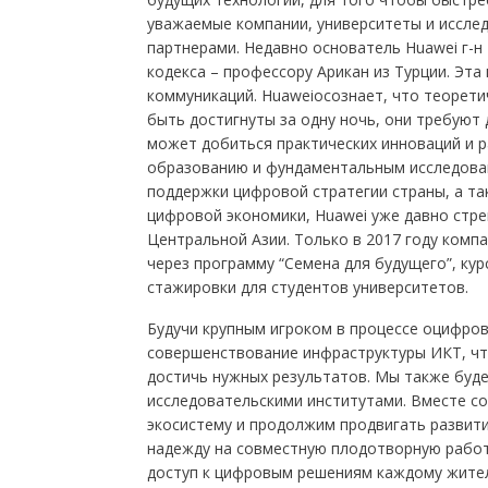
уважаемые компании, университеты и иссле
партнерами. Недавно основатель Huawei г-н 
кодекса – профессору Арикан из Турции. Эта 
коммуникаций. Huaweiосознает, что теорети
быть достигнуты за одну ночь, они требуют 
может добиться практических инноваций и р
образованию и фундаментальным исследова
поддержки цифровой стратегии страны, а та
цифровой экономики, Huawei уже давно стре
Центральной Азии. Только в 2017 году комп
через программу “Семена для будущего”, ку
стажировки для студентов университетов.
Будучи крупным игроком в процессе оцифров
совершенствование инфраструктуры ИКТ, ч
достичь нужных результатов. Мы также буд
исследовательскими институтами. Вместе с
экосистему и продолжим продвигать развит
надежду на совместную плодотворную работ
доступ к цифровым решениям каждому жител