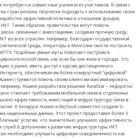
 потребуются совместные усилия всех участников. В связи с
тва стран региона творчески подходить к использованию своих
разработке эффективной политики в отношении фондов,
 ИКТ. Таким образом, правительства могут помочь
риски, связанные с инвестициями, создавая прочную среду,
КТ во всех отраслях. Например, благодаря государственной
политической среды, операторы в Монголии смогли построить
й WTTX. Подобные умные юрты помогают пастухам в
ирокополосной связи, как если бы они жили в городах. Это
цию о рынке, иметь доступ к курсам дистанционного
 Интернету, обеспечивая им более комфортный “цифровой”
Huawei стремится помочь своим клиентам максимизировать
апример, Huawei разработала решение RuralStar – недорогое,
орое отвечает требованиям мобильной связи в отдаленных
ысило эффективность инвестиций в инфраструктуру связи в
ытие. В Беларуси Huawei и BeCloud совместно создали G-
рма национальных данных. Этот проект предоставил более 5
облачным” услугам, что значительно улучшило эффективность
х служб.В дополнение к развитию инфраструктуры ИКТ
кже необходимо улучшить цифровую осведомленность как