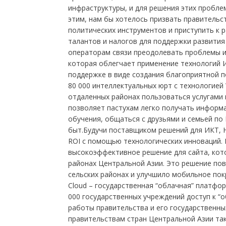
инфраструктуры, и для решения этих проблем
этим, нам бы хотелось призвать правительс
политических инструментов и приступить к 
талантов и налогов для поддержки развития
операторам связи преодолевать проблемы и 
которая облегчает применение технологий И
поддержке в виде создания благоприятной 
80 000 интеллектуальных юрт с технологие
отдаленных районах пользоваться услугами ш
позволяет пастухам легко получать информа
обучения, общаться с друзьями и семьей по
быт.Будучи поставщиком решений для ИКТ, 
ROI с помощью технологических инноваций. Н
высокоэффективное решение для сайта, кот
районах Центральной Азии. Это решение пов
сельских районах и улучшило мобильное покр
Cloud – государственная “облачная” платфо
000 государственных учреждений доступ к “
работы правительства и его государственны
правительствам стран Центральной Азии та