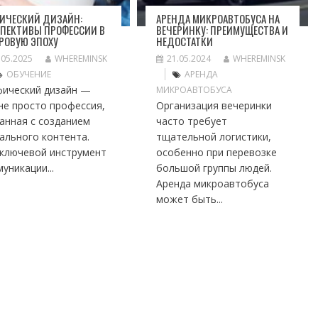
ФИЧЕСКИЙ ДИЗАЙН:
АРЕНДА МИКРОАВТОБУСА НА
СПЕКТИВЫ ПРОФЕССИИ В
ВЕЧЕРИНКУ: ПРЕИМУЩЕСТВА И
РОВУЮ ЭПОХУ
НЕДОСТАТКИ
.05.2025
WHEREMINSK
21.05.2024
WHEREMINSK
ОБУЧЕНИЕ
АРЕНДА
фический дизайн —
МИКРОАВТОБУСА
не просто профессия,
Организация вечеринки
анная с созданием
часто требует
ального контента.
тщательной логистики,
 ключевой инструмент
особенно при перевозке
уникации...
большой группы людей.
Аренда микроавтобуса
может быть...