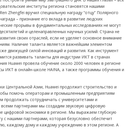
довательские институты региона становятся нашими
Ren Zhengfei вручил специальную награду “отцу” Полярного
награда – признание его вклада в развитие людских
ческие прорывы в фундаментальных исследованиях не могут
десятилетий и целенаправленных научных усилий. Страна не
азвития своих отраслей, если не уделяет основное внимание
ниям. Наличие таланта является важнейшим элементом
кже движущей силой инноваций и развития. Как инструмент
мится развивать таланты для индустрии ИКТ в странах
ания Huawei провела обучение около 2000 человек в регионе
рсы ИКТ в онлайн-школе HAINA, а также программы обучения и
ки Центральной Азии, Huawei продолжит строительство и
тобы помочь операторам и промышленным предприятиям
ем продолжать сотрудничать с университетами и
о всеми партнерами мы создадим звуковую цифровую
ие цифровой экономики в регионе. Мы выражаем глубокую
у с нашими партнерами, которая безусловно обеспечит
ю, каждому дому и каждому учреждению в этом регионе. А