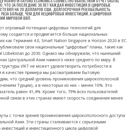
У HUAWEI И OXFORD ECONOMICS СОВМЕСТНО ВЫПУСТИЛИ ОТЧЕТ DIGITAL
НО, ЧТО ЗА ПОСЛЕДНИЕ 30 ЛЕТ КАЖДАЯ ИНВЕСТИЦИЯ В ЦИФРОВЫЕ
ОСТУ ВВП НА 20 ДОЛЛАРОВ США. ДОЛГОСРОЧНАЯ РЕНТАБЕЛЬНОСТЬ
7 РАЗА БОЛЬШЕ, ЧЕМ ДЛЯ НЕЦИФРОВЫХ ИНВЕСТИЦИЙ, А ЦИФРОВАЯ
НИЙ МИРОВОЙ ВВП.
ают огромный потенциал цифровых технологий для
тому создается и продвигается больше национальных
 как Германия 4.0, Smart Nation Singapore и Horizon 2020 в ЕС.
убликовали свои национальные “цифровые” планы, такие как
ital Uzbekistan до 2030. Однако мы обнаружили, что нынешний
нах Центральной Азии намного ниже среднего по миру. В
структуры ИКТ не может удовлетворить потребности в
и в качестве примера мы рассматриваем бытовую
идим, что средний уровень проникновения широкополосной
ючением Турции), а в некоторых из них – менее 10%. Это
азатель равен 41,4%. Кроме того, 79% всех пользователей
ной связи в этих странах имеют скорость соединения менее
нуты с точки зрения проникновения широкополосного доступа
альной Азии. Эти страны сталкиваются с серьезными
 инвестиций и инвестиционного цикла цифровой