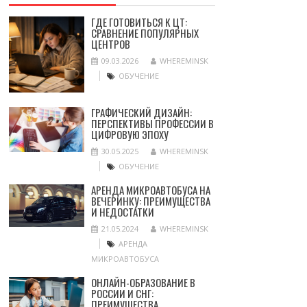
ГДЕ ГОТОВИТЬСЯ К ЦТ:
СРАВНЕНИЕ ПОПУЛЯРНЫХ
ЦЕНТРОВ
09.03.2026
WHEREMINSK
ОБУЧЕНИЕ
ГРАФИЧЕСКИЙ ДИЗАЙН:
ПЕРСПЕКТИВЫ ПРОФЕССИИ В
ЦИФРОВУЮ ЭПОХУ
30.05.2025
WHEREMINSK
ОБУЧЕНИЕ
АРЕНДА МИКРОАВТОБУСА НА
ВЕЧЕРИНКУ: ПРЕИМУЩЕСТВА
И НЕДОСТАТКИ
21.05.2024
WHEREMINSK
АРЕНДА
МИКРОАВТОБУСА
ОНЛАЙН-ОБРАЗОВАНИЕ В
РОССИИ И СНГ:
ПРЕИМУЩЕСТВА