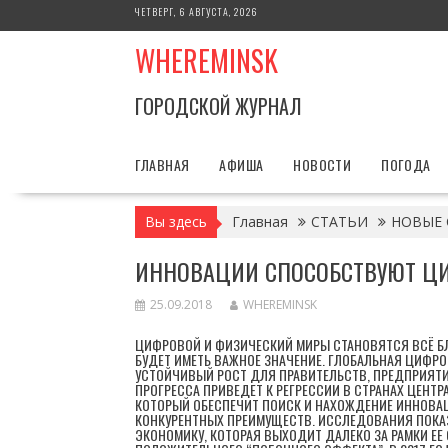
Перейти
ЧЕТВЕРГ, 6 АВГУСТА, 2026
к
WHEREMINSK
содержимому
ГОРОДСКОЙ ЖУРНАЛ
ГЛАВНАЯ
АФИША
НОВОСТИ
ПОГОДА
Вы здесь
Главная
СТАТЬИ
НОВЫЕ 
ИННОВАЦИИ СПОСОБСТВУЮТ Ц
25.09.2018
WHEREMINSK
ЦИФРОВОЙ И ФИЗИЧЕСКИЙ МИРЫ СТАНОВЯТСЯ ВСЁ БЛ
БУДЕТ ИМЕТЬ ВАЖНОЕ ЗНАЧЕНИЕ. ГЛОБАЛЬНАЯ ЦИФР
УСТОЙЧИВЫЙ РОСТ ДЛЯ ПРАВИТЕЛЬСТВ, ПРЕДПРИЯТИ
ПРОГРЕССА ПРИВЕДЕТ К РЕГРЕССИИ В СТРАНАХ ЦЕНТ
КОТОРЫЙ ОБЕСПЕЧИТ ПОИСК И НАХОЖДЕНИЕ ИННОВАЦ
КОНКУРЕНТНЫХ ПРЕИМУЩЕСТВ. ИССЛЕДОВАНИЯ ПОКАЗ
ЭКОНОМИКУ, КОТОРАЯ ВЫХОДИТ ДАЛЕКО ЗА РАМКИ ЕЕ