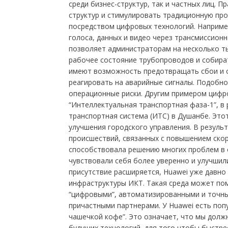
среди бизнес-структур, так и частных лиц. 
структур и стимулировать традиционную пр
посредством цифровых технологий. Например, 
голоса, данных и видео через трансмиссион
позволяет администраторам на несколько т
рабочее состояние трубопроводов и собира
имеют возможность предотвращать сбои и си
реагировать на аварийные сигналы. Подобн
операционные риски. Другим примером цифр
“Интеллектуальная транспортная фаза-1”, в
транспортная система (ИТС) в Душанбе. Это
улучшения городского управления. В резуль
происшествий, связанных с повышением скор
способствовала решению многих проблем в 
чувствовали себя более уверенно и улучшил
присутствие расширяется, Huawei уже давно
инфраструктуры ИКТ. Такая среда может пом
“цифровыми”, автоматизированными и точны
причастными партнерами. У Huawei есть поп
чашечкой кофе”. Это означает, что мы долж
будущих технологий, для того чтобы быстрее