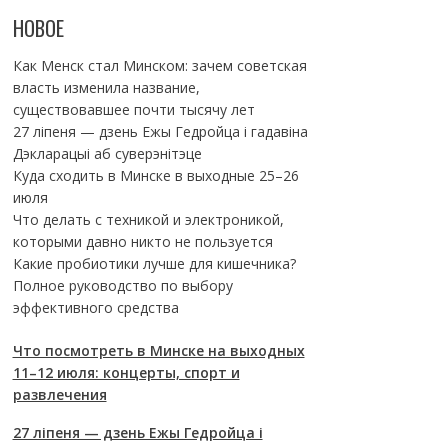
НОВОЕ
Как Менск стал Минском: зачем советская
власть изменила название,
существовавшее почти тысячу лет
27 ліпеня — дзень Ежы Гедройца і гадавіна
Дэкларацыі аб суверэнітэце
Куда сходить в Минске в выходные 25–26
июля
Что делать с техникой и электроникой,
которыми давно никто не пользуется
Какие пробиотики лучше для кишечника?
Полное руководство по выбору
эффективного средства
Что посмотреть в Минске на выходных
11–12 июля: концерты, спорт и
развлечения
27 ліпеня — дзень Ежы Гедройца і