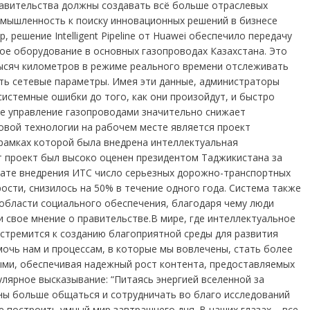
Правительства должны создавать всё больше отраслевых
омышленность к поиску инновационных решений в бизнесе
решение Intelligent Pipeline от Huawei обеспечило передачу
ное оборудование в основных газопроводах Казахстана. Это
ысяч километров в режиме реального времени отслеживать
ть сетевые параметры. Имея эти данные, администраторы
стемные ошибки до того, как они произойдут, и быстро
ое управление газопроводами значительно снижает
овой технологии на рабочем месте является проект
 рамках которой была внедрена интеллектуальная
т проект был высоко оценен президентом Таджикистана за
тате внедрения ИТС число серьезных дорожно-транспортных
ости, снизилось на 50% в течение одного года. Система также
области социального обеспечения, благодаря чему люди
и свое мнение о правительстве.В мире, где интеллектуальное
 стремится к созданию благоприятной среды для развития
очь нам и процессам, в которые мы вовлечены, стать более
ми, обеспечивая надежный рост контента, предоставляемых
улярное высказывание: “Питаясь энергией вселенной за
ны больше общаться и сотрудничать во благо исследований
 построить умный мир завтрашнего дня. В наших глазах – все