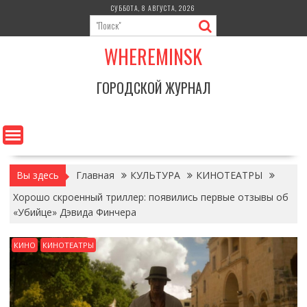
Перейти
СУББОТА, 8 АВГУСТА, 2026
к
содержимому
WHEREMINSK
ГОРОДСКОЙ ЖУРНАЛ
Вы здесь
Главная
КУЛЬТУРА
КИНОТЕАТРЫ
Хорошо скроенный триллер: появились первые отзывы об
«Убийце» Дэвида Финчера
КИНО
КИНОТЕАТРЫ