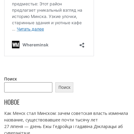
Поиск
Поиск
НОВОЕ
Как Менск стал Минском: зачем советская власть изменила
название, существовавшее почти тысячу лет
27 ліпеня — дзень Ежы Гедройца і гадавіна Дэкларацыі аб
суверэнітэце