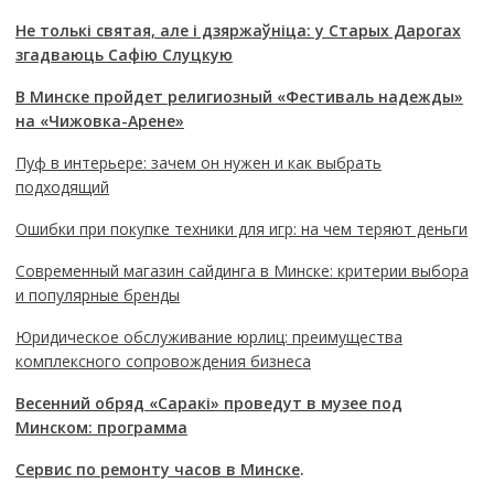
Не толькі святая, але і дзяржаўніца: у Старых Дарогах
згадваюць Сафію Слуцкую
В Минске пройдет религиозный «Фестиваль надежды»
на «Чижовка-Арене»
Пуф в интерьере: зачем он нужен и как выбрать
подходящий
Ошибки при покупке техники для игр: на чем теряют деньги
Современный магазин сайдинга в Минске: критерии выбора
и популярные бренды
Юридическое обслуживание юрлиц: преимущества
комплексного сопровождения бизнеса
Весенний обряд «Саракі» проведут в музее под
Минском: программа
Сервис по ремонту часов в Минске
.