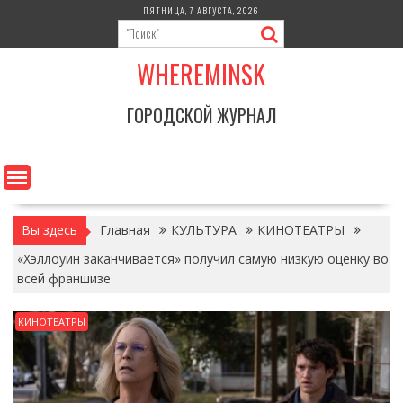
Перейти
ПЯТНИЦА, 7 АВГУСТА, 2026
к
содержимому
WHEREMINSK
ГОРОДСКОЙ ЖУРНАЛ
Вы здесь
Главная
КУЛЬТУРА
КИНОТЕАТРЫ
«Хэллоуин заканчивается» получил самую низкую оценку во
всей франшизе
КИНОТЕАТРЫ