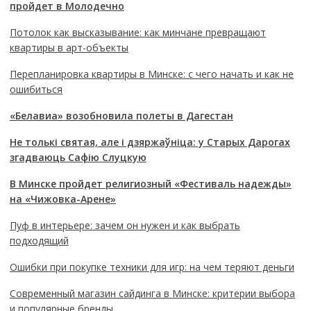
пройдет в Молодечно
Потолок как высказывание: как минчане превращают
квартиры в арт-объекты
Перепланировка квартиры в Минске: с чего начать и как не
ошибиться
«Белавиа» возобновила полеты в Дагестан
Не толькі святая, але і дзяржаўніца: у Старых Дарогах
згадваюць Сафію Слуцкую
В Минске пройдет религиозный «Фестиваль надежды»
на «Чижовка-Арене»
Пуф в интерьере: зачем он нужен и как выбрать
подходящий
Ошибки при покупке техники для игр: на чем теряют деньги
Современный магазин сайдинга в Минске: критерии выбора
и популярные бренды