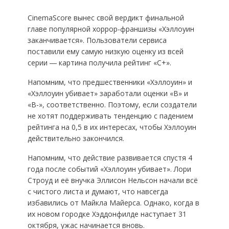
CinemaScore вынес свой вердикт финальной
главе популярной хоррор-франшизы «Хэллоуин
заканчивается». Пользователи сервиса
поставили ему самую низкую оценку из всей
серии ― картина получила рейтинг «С+».
Напомним, что предшественники «Хэллоуин» и
«Хэллоуин убивает» заработали оценки «В» и
«В-», соответственно. Поэтому, если создатели
не хотят поддерживать тенденцию с падением
рейтинга на 0,5 в их интересах, чтобы Хэллоуин
действительно закончился.
Напомним, что действие развивается спустя 4
года после событий «Хэллоуин убивает». Лори
Строуд и её внучка Эллисон Нельсон начали всё
с чистого листа и думают, что навсегда
избавились от Майкла Майерса. Однако, когда в
их новом городке Хэддонфилде наступает 31
октября, ужас начинается вновь.