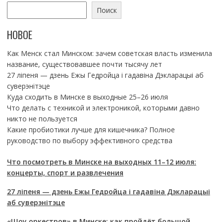
Поиск
НОВОЕ
Как Менск стал Минском: зачем советская власть изменила
название, существовавшее почти тысячу лет
27 ліпеня — дзень Ежы Гедройца і гадавіна Дэкларацыі аб
суверэнітэце
Куда сходить в Минске в выходные 25–26 июля
Что делать с техникой и электроникой, которыми давно
никто не пользуется
Какие пробиотики лучше для кишечника? Полное
руководство по выбору эффективного средства
Что посмотреть в Минске на выходных 11–12 июля:
концерты, спорт и развлечения
27 ліпеня — дзень Ежы Гедройца і гадавіна Дэкларацыі
аб суверэнітэце
«Шоу оркестров» в Минске: как пройдёт большой