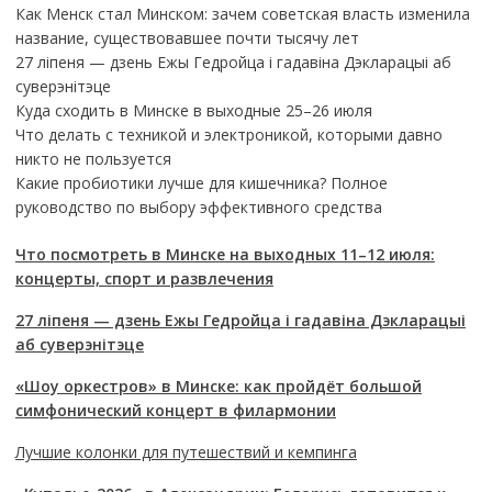
Как Менск стал Минском: зачем советская власть изменила
название, существовавшее почти тысячу лет
27 ліпеня — дзень Ежы Гедройца і гадавіна Дэкларацыі аб
суверэнітэце
Куда сходить в Минске в выходные 25–26 июля
Что делать с техникой и электроникой, которыми давно
никто не пользуется
Какие пробиотики лучше для кишечника? Полное
руководство по выбору эффективного средства
Что посмотреть в Минске на выходных 11–12 июля:
концерты, спорт и развлечения
27 ліпеня — дзень Ежы Гедройца і гадавіна Дэкларацыі
аб суверэнітэце
«Шоу оркестров» в Минске: как пройдёт большой
симфонический концерт в филармонии
Лучшие колонки для путешествий и кемпинга