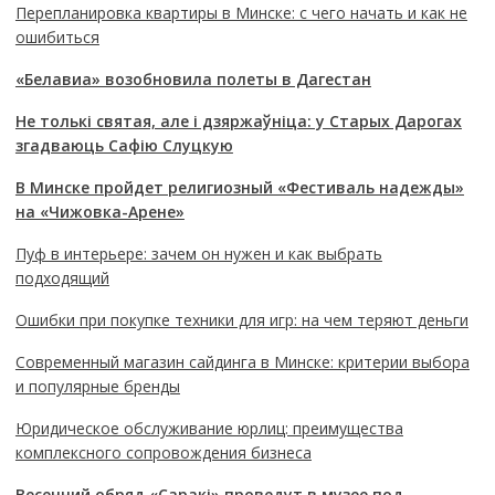
Перепланировка квартиры в Минске: с чего начать и как не
ошибиться
«Белавиа» возобновила полеты в Дагестан
Не толькі святая, але і дзяржаўніца: у Старых Дарогах
згадваюць Сафію Слуцкую
В Минске пройдет религиозный «Фестиваль надежды»
на «Чижовка-Арене»
Пуф в интерьере: зачем он нужен и как выбрать
подходящий
Ошибки при покупке техники для игр: на чем теряют деньги
Современный магазин сайдинга в Минске: критерии выбора
и популярные бренды
Юридическое обслуживание юрлиц: преимущества
комплексного сопровождения бизнеса
Весенний обряд «Саракі» проведут в музее под