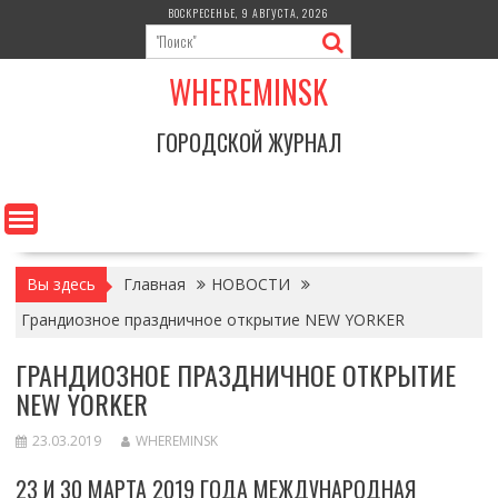
Перейти
ВОСКРЕСЕНЬЕ, 9 АВГУСТА, 2026
к
содержимому
WHEREMINSK
ГОРОДСКОЙ ЖУРНАЛ
Вы здесь
Главная
НОВОСТИ
Грандиозное праздничное открытие NEW YORKER
ГРАНДИОЗНОЕ ПРАЗДНИЧНОЕ ОТКРЫТИЕ
NEW YORKER
23.03.2019
WHEREMINSK
23 И 30 МАРТА 2019 ГОДА МЕЖДУНАРОДНАЯ