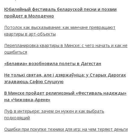
Юбилейный фестиваль беларуской песни и поэзии
пройдет в Молодечно
Потолок как высказывание: как минчане превращают
квартиры в арт-объекты
Перепланировка квартиры в Минске: с чего начать и как не
ошибиться
«Белавиа» возобновила полеты в Дагестан
Не толькі святая, але і дзяржаўніца: у Старых Дарогах
згадваюць Сафію Слуцкую
В Минске пройдет религиозный «Фестиваль надежды»
на «Чижовка-Арене»
Пуф в интерьере: зачем он нужен и как выбрать
подходящий
Ошибки при покупке техники для игр: на чем теряют деньги