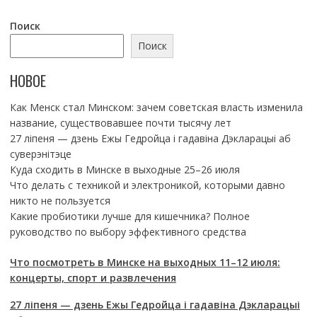
Поиск
Поиск
НОВОЕ
Как Менск стал Минском: зачем советская власть изменила
название, существовавшее почти тысячу лет
27 ліпеня — дзень Ежы Гедройца і гадавіна Дэкларацыі аб
суверэнітэце
Куда сходить в Минске в выходные 25–26 июля
Что делать с техникой и электроникой, которыми давно
никто не пользуется
Какие пробиотики лучше для кишечника? Полное
руководство по выбору эффективного средства
Что посмотреть в Минске на выходных 11–12 июля:
концерты, спорт и развлечения
27 ліпеня — дзень Ежы Гедройца і гадавіна Дэкларацыі