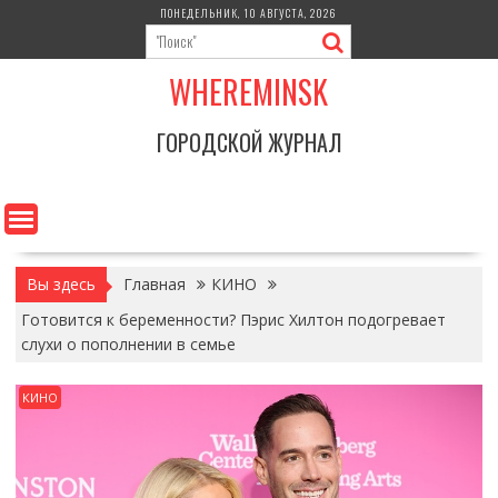
Перейти
ПОНЕДЕЛЬНИК, 10 АВГУСТА, 2026
к
содержимому
WHEREMINSK
ГОРОДСКОЙ ЖУРНАЛ
Вы здесь
Главная
КИНО
Готовится к беременности? Пэрис Хилтон подогревает
слухи о пополнении в семье
КИНО