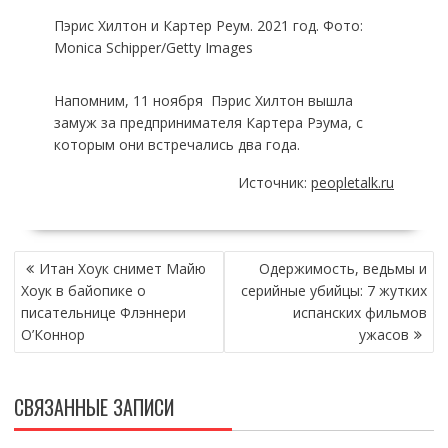
Пэрис Хилтон и Картер Реум. 2021 год. Фото:
Monica Schipper/Getty Images
Напомним, 11 ноября Пэрис Хилтон вышла
замуж за предпринимателя Картера Рэума, с
которым они встречались два года.
Источник:
peopletalk.ru
НАВИГАЦИЯ
Итан Хоук снимет Майю
Одержимость, ведьмы и
ПО
Хоук в байопике о
серийные убийцы: 7 жутких
ЗАПИСЯМ
писательнице Флэннери
испанских фильмов
О’Коннор
ужасов
СВЯЗАННЫЕ ЗАПИСИ