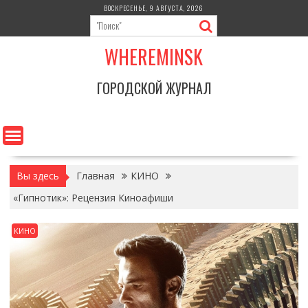
Перейти
ВОСКРЕСЕНЬЕ, 9 АВГУСТА, 2026
к
содержимому
WHEREMINSK
ГОРОДСКОЙ ЖУРНАЛ
Вы здесь
Главная
КИНО
«Гипнотик»: Рецензия Киноафиши
КИНО