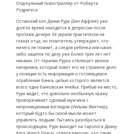
Олдскульный психотриллер от Роберта
Родригеса.
Остинский коп Дэнни Рурк (Бен Аффлек) уже
долгое время находится в депрессии после
пропажи дочери. Её украли практически на
глазах отца, но похититель утверждает, что
ничего не помнит, а следов ребенка или каких-
либо зацепок по делу уже более трёх лет нет
никаких. От терапии Рурка отвлекает звонок
напарника, который зовет его на странное дело:
у полиции есть информация о готовящемся
ограблении банка, целью которого является
всего одна банковская ячейка. Прибыв на место,
Рурк видит, что довольно необычную кражу
проворачивает суровый мужчина с
непроницаемым взглядом (Уильям Фихтнер),
который будто бы силой мысли может
управлять людьми. Пытаясь разобраться в
происходящем, Рурк выходит на таролога Диану
Круз (Алисе Брага), утверждающую, что такие