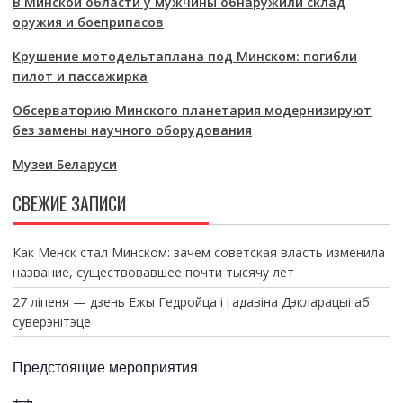
В Минской области у мужчины обнаружили склад
оружия и боеприпасов
Крушение мотодельтаплана под Минском: погибли
пилот и пассажирка
Обсерваторию Минского планетария модернизируют
без замены научного оборудования
Музеи Беларуси
СВЕЖИЕ ЗАПИСИ
Как Менск стал Минском: зачем советская власть изменила
название, существовавшее почти тысячу лет
27 ліпеня — дзень Ежы Гедройца і гадавіна Дэкларацыі аб
суверэнітэце
Предстоящие мероприятия