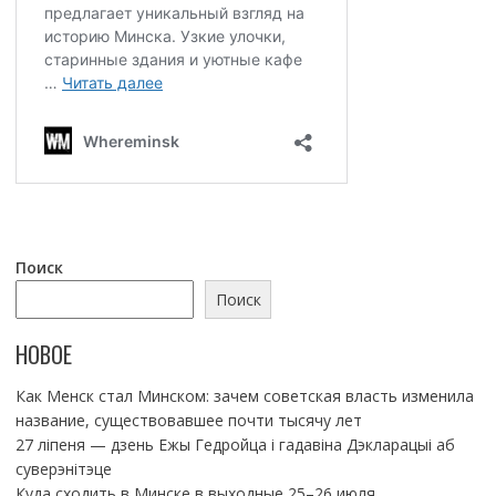
Поиск
Поиск
НОВОЕ
Как Менск стал Минском: зачем советская власть изменила
название, существовавшее почти тысячу лет
27 ліпеня — дзень Ежы Гедройца і гадавіна Дэкларацыі аб
суверэнітэце
Куда сходить в Минске в выходные 25–26 июля