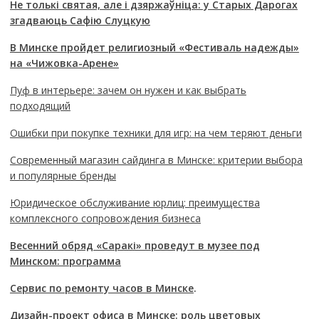
Не толькі святая, але і дзяржаўніца: у Старых Дарогах
згадваюць Сафію Слуцкую
В Минске пройдет религиозный «Фестиваль надежды»
на «Чижовка-Арене»
Пуф в интерьере: зачем он нужен и как выбрать
подходящий
Ошибки при покупке техники для игр: на чем теряют деньги
Современный магазин сайдинга в Минске: критерии выбора
и популярные бренды
Юридическое обслуживание юрлиц: преимущества
комплексного сопровождения бизнеса
Весенний обряд «Саракі» проведут в музее под
Минском: программа
Сервис по ремонту часов в Минске
.
Дизайн-проект офиса в Минске: роль цветовых