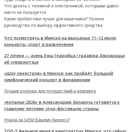
Что делать с техникой и электроникой, которыми давно
никто не пользуется
Какие пробиотики лучше для кишечника? Полное
руководство по выбору эффективного средства
Что посмотреть в Минске на выходных 11–12 июля:
концерты, спорт и развлечения
27 ліпеня — дзень Ежы Гедройца і гадавіна Дэкларацыі
аб суверэнітэце
«Шоу оркестров» в Минске: как пройдёт большой
симфонический концерт в филармонии
Лучшие колонки для путешествий и кемпинга
«Купалье-2026» в Александрии: Беларусь готовится к
главному летнему этно-фестивалю страны
Нужна ли SIEM Вашему бизнесу?
ТОП-5 фильмов июня в кинотеатрах Минска: что сейчас