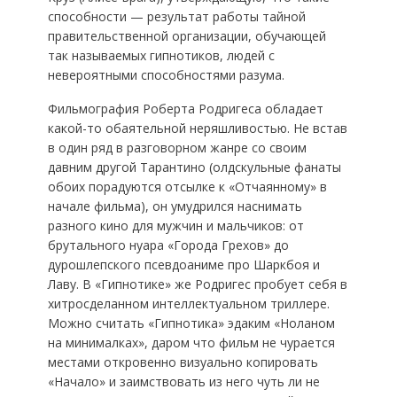
способности — результат работы тайной
правительственной организации, обучающей
так называемых гипнотиков, людей с
невероятными способностями разума.
Фильмография Роберта Родригеса обладает
какой-то обаятельной неряшливостью. Не встав
в один ряд в разговорном жанре со своим
давним другой Тарантино (олдскульные фанаты
обоих порадуются отсылке к «Отчаянному» в
начале фильма), он умудрился наснимать
разного кино для мужчин и мальчиков: от
брутального нуара «Города Грехов» до
дурошлепского псевдоаниме про Шаркбоя и
Лаву. В «Гипнотике» же Родригес пробует себя в
хитросделанном интеллектуальном триллере.
Можно считать «Гипнотика» эдаким «Ноланом
на минималках», даром что фильм не чурается
местами откровенно визуально копировать
«Начало» и заимствовать из него чуть ли не