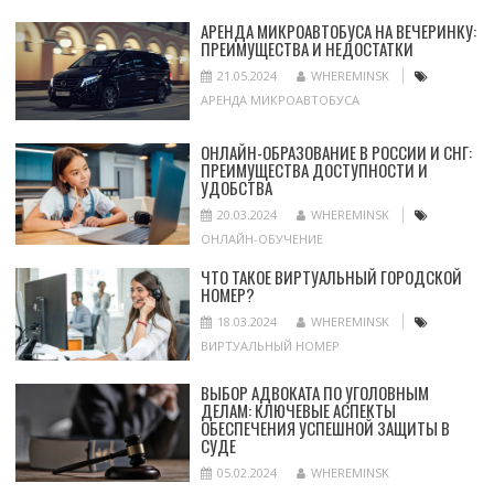
АРЕНДА МИКРОАВТОБУСА НА ВЕЧЕРИНКУ:
ПРЕИМУЩЕСТВА И НЕДОСТАТКИ
21.05.2024
WHEREMINSK
АРЕНДА МИКРОАВТОБУСА
ОНЛАЙН-ОБРАЗОВАНИЕ В РОССИИ И СНГ:
ПРЕИМУЩЕСТВА ДОСТУПНОСТИ И
УДОБСТВА
20.03.2024
WHEREMINSK
ОНЛАЙН-ОБУЧЕНИЕ
ЧТО ТАКОЕ ВИРТУАЛЬНЫЙ ГОРОДСКОЙ
НОМЕР?
18.03.2024
WHEREMINSK
ВИРТУАЛЬНЫЙ НОМЕР
ВЫБОР АДВОКАТА ПО УГОЛОВНЫМ
ДЕЛАМ: КЛЮЧЕВЫЕ АСПЕКТЫ
ОБЕСПЕЧЕНИЯ УСПЕШНОЙ ЗАЩИТЫ В
СУДЕ
05.02.2024
WHEREMINSK