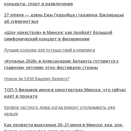
концерты, спорт и развлечения
27 ліпеня — дзень Ежы Гедройца і гадавіна Дэкларацыі
аб суверэнітэце
«Шоу оркестров» в Минске: как пройдёт большой
симфонический концерт в филармонии
Лучшие колонки для путешествий и кемпинга
«Купалье-2026» в Александрии: Беларусь готовится к
главному летнему этно-фестивалю страны
Нужна ли SIEM Вашему бизнесу?
ТОП-5 фильмов июня в кинотеатрах Минска: что сейчас
идёт в прокате
Кровля частного дома: когда ремонт откладывать уже
нельзя
Как провести выходные 20–21 июня в Минске: еда, рок,