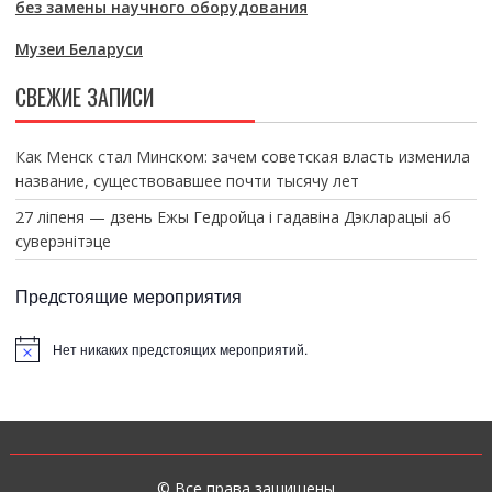
без замены научного оборудования
Музеи Беларуси
СВЕЖИЕ ЗАПИСИ
Как Менск стал Минском: зачем советская власть изменила
название, существовавшее почти тысячу лет
27 ліпеня — дзень Ежы Гедройца і гадавіна Дэкларацыі аб
суверэнітэце
Предстоящие мероприятия
Нет никаких предстоящих мероприятий.
З
а
м
е
т
к
а
© Все права защищены