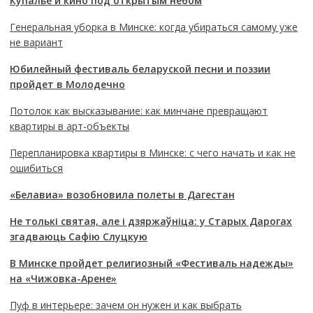
Купалье и кино под открытым небом
Генеральная уборка в Минске: когда убираться самому уже
не вариант
Юбилейный фестиваль беларуской песни и поэзии
пройдет в Молодечно
Потолок как высказывание: как минчане превращают
квартиры в арт-объекты
Перепланировка квартиры в Минске: с чего начать и как не
ошибиться
«Белавиа» возобновила полеты в Дагестан
Не толькі святая, але і дзяржаўніца: у Старых Дарогах
згадваюць Сафію Слуцкую
В Минске пройдет религиозный «Фестиваль надежды»
на «Чижовка-Арене»
Пуф в интерьере: зачем он нужен и как выбрать