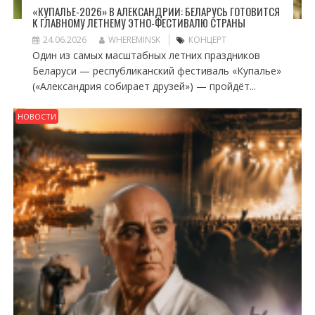
«КУПАЛЬЕ-2026» В АЛЕКСАНДРИИ: БЕЛАРУСЬ ГОТОВИТСЯ
К ГЛАВНОМУ ЛЕТНЕМУ ЭТНО-ФЕСТИВАЛЮ СТРАНЫ
24.06.2026
WHEREMINSK
КОНЦЕРТ
Один из самых масштабных летних праздников
Беларуси — республиканский фестиваль «Купалье»
(«Александрия собирает друзей») — пройдёт...
НОВОСТИ