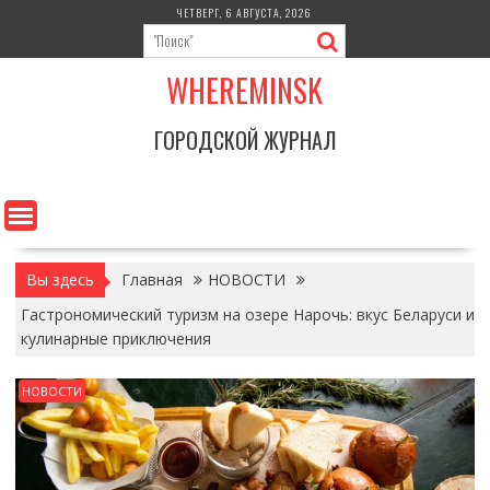
Перейти
ЧЕТВЕРГ, 6 АВГУСТА, 2026
к
содержимому
WHEREMINSK
ГОРОДСКОЙ ЖУРНАЛ
Вы здесь
Главная
НОВОСТИ
Гастрономический туризм на озере Нарочь: вкус Беларуси и
кулинарные приключения
НОВОСТИ