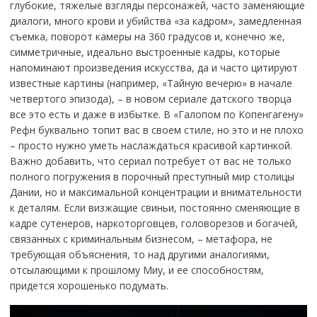
глубокие, тяжелые взгляды персонажей, часто заменяющие
диалоги, много крови и убийства «за кадром», замедленная
съемка, поворот камеры на 360 градусов и, конечно же,
симметричные, идеально выстроенные кадры, которые
напоминают произведения искусства, да и часто цитируют
известные картины (например, «Тайную вечерю» в начале
четвертого эпизода), – в новом сериале датского творца
все это есть и даже в избытке. В «Галопом по Копенгагену»
Рефн буквально топит вас в своем стиле, но это и не плохо
– просто нужно уметь наслаждаться красивой картинкой.
Важно добавить, что сериал потребует от вас не только
полного погружения в порочный преступный мир столицы
Дании, но и максимальной концентрации и внимательности
к деталям. Если визжащие свиньи, постоянно сменяющие в
кадре сутенеров, наркоторговцев, головорезов и богачей,
связанных с криминальным бизнесом, – метафора, не
требующая объяснения, то над другими аналогиями,
отсылающими к прошлому Миу, и ее способностям,
придется хорошенько подумать.