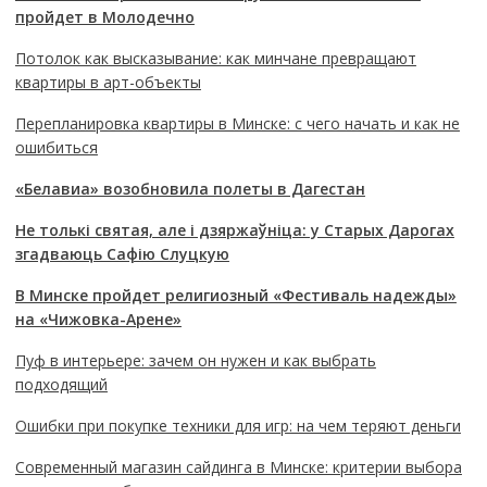
пройдет в Молодечно
Потолок как высказывание: как минчане превращают
квартиры в арт-объекты
Перепланировка квартиры в Минске: с чего начать и как не
ошибиться
«Белавиа» возобновила полеты в Дагестан
Не толькі святая, але і дзяржаўніца: у Старых Дарогах
згадваюць Сафію Слуцкую
В Минске пройдет религиозный «Фестиваль надежды»
на «Чижовка-Арене»
Пуф в интерьере: зачем он нужен и как выбрать
подходящий
Ошибки при покупке техники для игр: на чем теряют деньги
Современный магазин сайдинга в Минске: критерии выбора