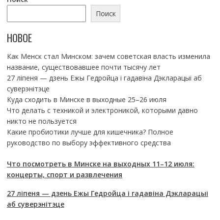
Поиск
НОВОЕ
Как Менск стал Минском: зачем советская власть изменила
название, существовавшее почти тысячу лет
27 ліпеня — дзень Ежы Гедройца і гадавіна Дэкларацыі аб
суверэнітэце
Куда сходить в Минске в выходные 25–26 июля
Что делать с техникой и электроникой, которыми давно
никто не пользуется
Какие пробиотики лучше для кишечника? Полное
руководство по выбору эффективного средства
Что посмотреть в Минске на выходных 11–12 июля:
концерты, спорт и развлечения
27 ліпеня — дзень Ежы Гедройца і гадавіна Дэкларацыі
аб суверэнітэце