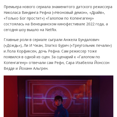
Премьера нового сериала знаменитого датского режиссера
Николаса Виндинга Рефна («Неоновый демон», «Драйв»,
«Только Бог простит») «Галопом по Копенгагену»
состоялась на Венецианском кинофестивале 2022 года, а
сегодня шоу вышло на Netflix.
Главные роли в сериале сыграли Анжела Бундалович
(«Дождь»), Ли И Чжан, Златко Бурич («Треугольник печали»)
и Лола Корфиксен, дочь Рефна. Сам режиссер тоже
появился в одной из сцен. За сценарий к «Галопом по
Копенгагену» отвечали сам Рефн, Сара Изабелла Йонссон
Ведде и Йоханн Альгрен.