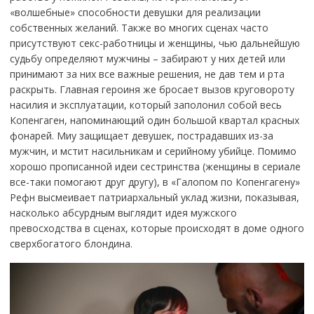
«волшебные» способности девушки для реализации
собственных желаний. Также во многих сценах часто
присутствуют секс-работницы и женщины, чью дальнейшую
судьбу определяют мужчины – забирают у них детей или
принимают за них все важные решения, не дав тем и рта
раскрыть. Главная героиня же бросает вызов круговороту
насилия и эксплуатации, который заполонил собой весь
Копенгаген, напоминающий один большой квартал красных
фонарей. Миу защищает девушек, пострадавших из-за
мужчин, и мстит насильникам и серийному убийце. Помимо
хорошо прописанной идеи сестринства (женщины в сериале
все-таки помогают друг другу), в «Галопом по Копенгагену»
Рефн высмеивает патриархальный уклад жизни, показывая,
насколько абсурдным выглядит идея мужского
превосходства в сценах, которые происходят в доме одного
сверхбогатого блондина.