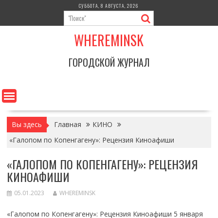
Перейти
СУББОТА, 8 АВГУСТА, 2026
к
содержимому
WHEREMINSK
ГОРОДСКОЙ ЖУРНАЛ
Вы здесь
Главная
КИНО
«Галопом по Копенгагену»: Рецензия Киноафиши
«ГАЛОПОМ ПО КОПЕНГАГЕНУ»: РЕЦЕНЗИЯ
КИНОАФИШИ
05.01.2023
WHEREMINSK
«Галопом по Копенгагену»: Рецензия Киноафиши 5 января