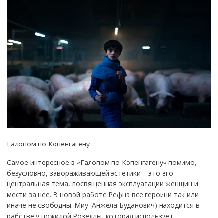
Галопом по Копенгагену
Самое интересное в «Галопом по Копенгагену» помимо,
безусловно, завораживающей эстетики – это его
центральная тема, посвященная эксплуатации женщин и
мести за нее. В новой работе Рефна все героини так или
иначе не свободны. Миу (Анжела Буданович) находится в
рабстве у пожилой Розеллы, которая использует