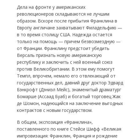
Дела на фронте у американских
революционеров складываются не лучшим
образом. Вскоре после прибытия Франклина в
Европу англичане захватывают Филадельфию —
в то время столицу США. Надежда остается
только на помощь — причем безвозмездную —
от Франции. Франклину предстоит убедить
Версаль признать новую американскую
республику и заключить с ней военный союз
против Великобритании. В этом ему помогут
Темпл, впрочем, немало его отвлекающий от
государственных дел, давний друг доктор Эдвард
Бэнкрофт (Дэниэл Мейс), знаменитый драматург
Бомарше (Ассаад Буаб) и богатый торговец Жак
де Шомон, надеющийся на заключение выгодных
контрактов с новым государством.
В общем, экспозиция «Франклина»,
поставленного по книге Стейси Шифф «Великая
импровизация: Франклин, Франция и рождение