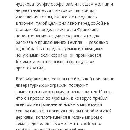
чудаковатом философе, заклинающем молнии и
не расстающемся с меховой шапкой для
увеселения толпы, им все же не удалось.
Впрочем, такой цели они явно перед собой не
ставили. За пределы личности Франклина
повествование отлучается разве что для
рассказа о приключениях Темпла — довольно
однообразных, предсказуемых и кажущихся
ненужными (если коротко, он проникается
богемной жизнью высшей французской
аристократии).
Bref, «Франклин», если вы не большой поклонник
литературных биографий, послужит
замечательным кратким пересказом тех 10 лет,
что он провел во Франции, в которую прибыл
агентом не признанной никем в мире кучки
сепаратистов, а покинул послом новой могучей
державы, воплотившейся в жизнь мифом о
земле, где человек может жить свободно.
Мифом, который жив и по сей день.