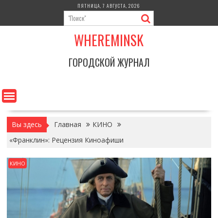
Перейти
ПЯТНИЦА, 7 АВГУСТА, 2026
к
содержимому
WHEREMINSK
ГОРОДСКОЙ ЖУРНАЛ
Вы здесь
Главная
КИНО
«Франклин»: Рецензия Киноафиши
КИНО