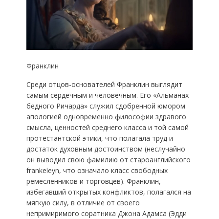
Франклин
Среди отцов-основателей Франклин выглядит
самым сердечным и человечным. Его «Альманах
бедного Ричарда» служил сдобренной юмором
апологией одновременно философии здравого
смысла, ценностей среднего класса и той самой
протестантской этики, что полагала труд и
достаток духовным достоинством (неслучайно
он выводил свою фамилию от староанглийского
frankeleyn, что означало класс свободных
ремесленников и торговцев). Франклин,
избегавший открытых конфликтов, полагался на
мягкую силу, в отличие от своего
непримиримого соратника Джона Адамса (Эдди