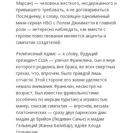
Марсан) — человека жесткого, несдержанного и
привыкшего требовать, а не договариваться.
Последнему, к слову, посвящен одноименный
мини-сериал HBO с Полом Джиаматти в главной
роли — интересно наблюдать, как вместе с
героем повествования меняются акценты и
симпатии создателей.
Религиозный Адамс — к слову, будущий
президент США — уличал Франклина, сын и внук
которого родились вне брака, во всех смертных
грехах, что, впрочем, было правдой лишь
отчасти. Этой стороне его жизни уделяется
немало внимания. Франклин, несмотря на
возраст, был известен фривольностями
(особенно по меркам пуритан) и игривостью
манер, снискав симпатии — впрочем, весьма
платонических — сразу двух парижских дам:
мадам де Брийон (Людивин Санье) и мадам
Гельвеций (Жанна Балибар), вдове Клода
Гельвеция.