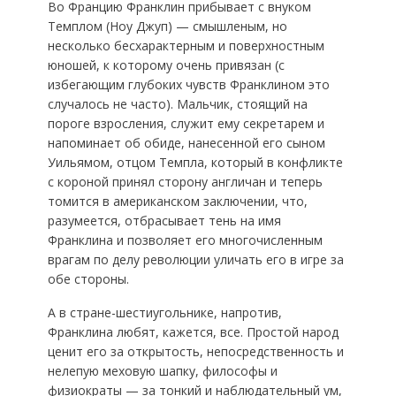
Во Францию Франклин прибывает с внуком
Темплом (Ноу Джуп) — смышленым, но
несколько бесхарактерным и поверхностным
юношей, к которому очень привязан (с
избегающим глубоких чувств Франклином это
случалось не часто). Мальчик, стоящий на
пороге взросления, служит ему секретарем и
напоминает об обиде, нанесенной его сыном
Уильямом, отцом Темпла, который в конфликте
с короной принял сторону англичан и теперь
томится в американском заключении, что,
разумеется, отбрасывает тень на имя
Франклина и позволяет его многочисленным
врагам по делу революции уличать его в игре за
обе стороны.
А в стране-шестиугольнике, напротив,
Франклина любят, кажется, все. Простой народ
ценит его за открытость, непосредственность и
нелепую меховую шапку, философы и
физиократы — за тонкий и наблюдательный ум,