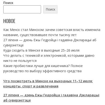
Поиск
Поиск
НОВОЕ
Как Менск стал Минском: зачем советская власть изменила
название, существовавшее почти тысячу лет
27 ліпеня — дзень Ежы Гедройца і гадавіна Дэкларацыі аб
суверэнітэце
Куда сходить в Минске в выходные 25–26 июля
Что делать с техникой и электроникой, которыми давно
никто не пользуется
Какие пробиотики лучше для кишечника? Полное
руководство по выбору эффективного средства
Что посмотреть в Минске на выходных 11–12 июля:
концерты, спорт и развлечения
27 ліпеня — дзень Ежы Гедройца і гадавіна Дэкларацыі
аб суверэнітэце