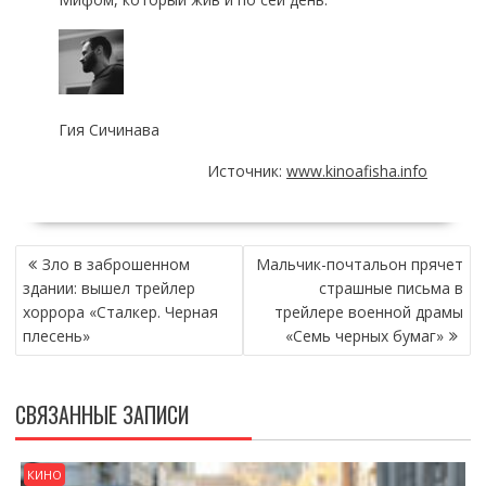
Гия Сичинава
Источник:
www.kinoafisha.info
НАВИГАЦИЯ
Зло в заброшенном
Мальчик-почтальон прячет
ПО
здании: вышел трейлер
страшные письма в
ЗАПИСЯМ
хоррора «Сталкер. Черная
трейлере военной драмы
плесень»
«Семь черных бумаг»
СВЯЗАННЫЕ ЗАПИСИ
КИНО