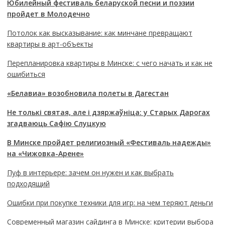
Юбилейный фестиваль беларуской песни и поэзии
пройдет в Молодечно
Потолок как высказывание: как минчане превращают
квартиры в арт-объекты
Перепланировка квартиры в Минске: с чего начать и как не
ошибиться
«Белавиа» возобновила полеты в Дагестан
Не толькі святая, але і дзяржаўніца: у Старых Дарогах
згадваюць Сафію Слуцкую
В Минске пройдет религиозный «Фестиваль надежды»
на «Чижовка-Арене»
Пуф в интерьере: зачем он нужен и как выбрать
подходящий
Ошибки при покупке техники для игр: на чем теряют деньги
Современный магазин сайдинга в Минске: критерии выбора