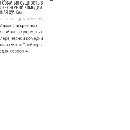
Ю СОБАЧЬЮ СУЩНОСТЬ В
ЛЕРЕ ЧЕРНОЙ КОМЕДИИ
НАЯ СУЧКА»
.09.2024
WHEREMINSK
 Адамс раскрывают
ю собачью сущность в
йлере черной комедии
чная сучка» Трейлеры
дия Хоррор 4...