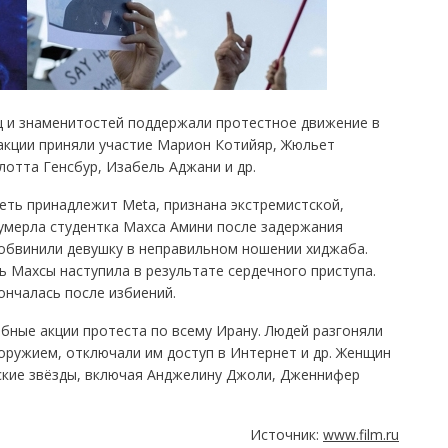
ц и знаменитостей поддержали протестное движение в
 акции приняли участие Марион Котийяр, Жюльет
отта Генсбур, Изабель Аджани и др.
сеть принадлежит Meta, признана экстремистской,
 умерла студентка Махса Амини после задержания
 обвинили девушку в неправильном ношении хиджаба.
ь Махсы наступила в результате сердечного приступа.
ончалась после избиений.
ные акции протеста по всему Ирану. Людей разгоняли
оружием, отключали им доступ в Интернет и др. Женщин
ские звёзды, включая Анджелину Джоли, Дженнифер
Источник:
www.film.ru