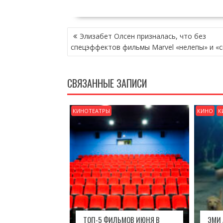
НАВИГАЦИЯ
Элизабет Олсен призналась, что без
ПО
спецэффектов фильмы Marvel «нелепы» и «
ЗАПИСЯМ
СВЯЗАННЫЕ ЗАПИСИ
КИНОТЕАТРЫ
КИНО
К
ТОП-5 ФИЛЬМОВ ИЮНЯ В
ЭМИ