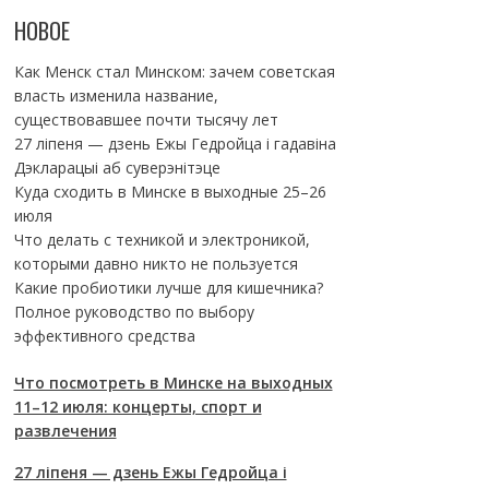
НОВОЕ
Как Менск стал Минском: зачем советская
власть изменила название,
существовавшее почти тысячу лет
27 ліпеня — дзень Ежы Гедройца і гадавіна
Дэкларацыі аб суверэнітэце
Куда сходить в Минске в выходные 25–26
июля
Что делать с техникой и электроникой,
которыми давно никто не пользуется
Какие пробиотики лучше для кишечника?
Полное руководство по выбору
эффективного средства
Что посмотреть в Минске на выходных
11–12 июля: концерты, спорт и
развлечения
27 ліпеня — дзень Ежы Гедройца і