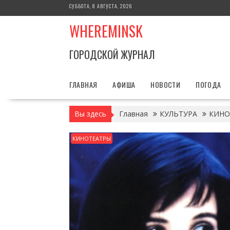
Перейти
СУББОТА, 8 АВГУСТА, 2026
к
WHEREMINSK
содержимому
ГОРОДСКОЙ ЖУРНАЛ
ГЛАВНАЯ
АФИША
НОВОСТИ
ПОГОДА
Вы здесь
Главная
КУЛЬТУРА
КИНО
КИНОТЕАТРЫ