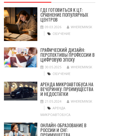
ГДЕ ГОТОВИТЬСЯ К ЦТ:
СРАВНЕНИЕ ПОПУЛЯРНЫХ
ЦЕНТРОВ
09.03.2026
WHEREMINSK
ОБУЧЕНИЕ
ГРАФИЧЕСКИЙ ДИЗАЙН:
ПЕРСПЕКТИВЫ ПРОФЕССИИ В
ЦИФРОВУЮ ЭПОХУ
30.05.2025
WHEREMINSK
ОБУЧЕНИЕ
АРЕНДА МИКРОАВТОБУСА НА
ВЕЧЕРИНКУ: ПРЕИМУЩЕСТВА
И НЕДОСТАТКИ
21.05.2024
WHEREMINSK
АРЕНДА
МИКРОАВТОБУСА
ОНЛАЙН-ОБРАЗОВАНИЕ В
РОССИИ И СНГ:
ПРЕИМУЩЕСТВА