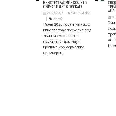
КИНОТЕАТРАХ МИНСКА: ЧТО
СВО
СЕЙЧАС ИДЁТ В ПРОКАТЕ
ТРЕЙ
«НОЧ
24.06.2026
WHEREMINSK
05
КИНО
Эми
Июнь 2026 года в минских
сво
кинотеатрах проходит под
тре
знаком смешанного
«Но
проката: рядом идут
Коме
крупные коммерческие
премьеры,...