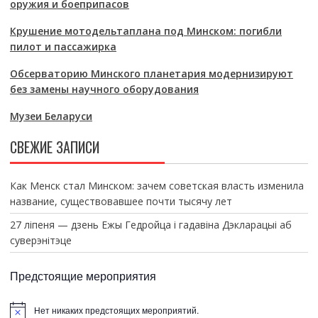
оружия и боеприпасов
Крушение мотодельтаплана под Минском: погибли
пилот и пассажирка
Обсерваторию Минского планетария модернизируют
без замены научного оборудования
Музеи Беларуси
СВЕЖИЕ ЗАПИСИ
Как Менск стал Минском: зачем советская власть изменила
название, существовавшее почти тысячу лет
27 ліпеня — дзень Ежы Гедройца і гадавіна Дэкларацыі аб
суверэнітэце
Предстоящие мероприятия
Нет никаких предстоящих мероприятий.
З