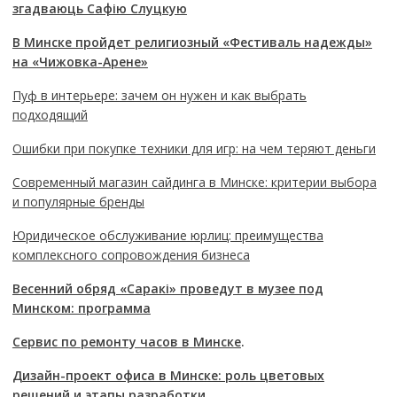
згадваюць Сафію Слуцкую
В Минске пройдет религиозный «Фестиваль надежды»
на «Чижовка-Арене»
Пуф в интерьере: зачем он нужен и как выбрать
подходящий
Ошибки при покупке техники для игр: на чем теряют деньги
Современный магазин сайдинга в Минске: критерии выбора
и популярные бренды
Юридическое обслуживание юрлиц: преимущества
комплексного сопровождения бизнеса
Весенний обряд «Саракі» проведут в музее под
Минском: программа
Сервис по ремонту часов в Минске
.
Дизайн-проект офиса в Минске: роль цветовых
решений и этапы разработки