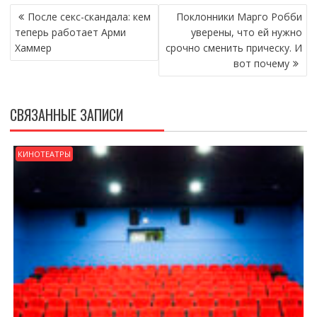
НАВИГАЦИЯ
После секс-скандала: кем
Поклонники Марго Робби
ПО
теперь работает Арми
уверены, что ей нужно
ЗАПИСЯМ
Хаммер
срочно сменить прическу. И
вот почему
СВЯЗАННЫЕ ЗАПИСИ
КИНОТЕАТРЫ