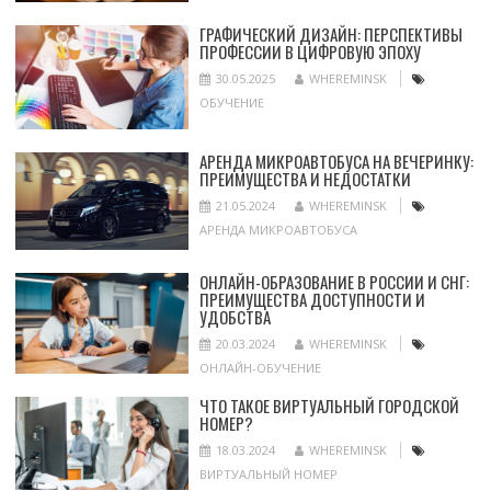
ГРАФИЧЕСКИЙ ДИЗАЙН: ПЕРСПЕКТИВЫ
ПРОФЕССИИ В ЦИФРОВУЮ ЭПОХУ
30.05.2025
WHEREMINSK
ОБУЧЕНИЕ
АРЕНДА МИКРОАВТОБУСА НА ВЕЧЕРИНКУ:
ПРЕИМУЩЕСТВА И НЕДОСТАТКИ
21.05.2024
WHEREMINSK
АРЕНДА МИКРОАВТОБУСА
ОНЛАЙН-ОБРАЗОВАНИЕ В РОССИИ И СНГ:
ПРЕИМУЩЕСТВА ДОСТУПНОСТИ И
УДОБСТВА
20.03.2024
WHEREMINSK
ОНЛАЙН-ОБУЧЕНИЕ
ЧТО ТАКОЕ ВИРТУАЛЬНЫЙ ГОРОДСКОЙ
НОМЕР?
18.03.2024
WHEREMINSK
ВИРТУАЛЬНЫЙ НОМЕР