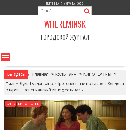
Перейти
ПЯТНИЦА, 7 АВГУСТА, 2026
к
содержимому
WHEREMINSK
ГОРОДСКОЙ ЖУРНАЛ
Вы здесь
Главная
КУЛЬТУРА
КИНОТЕАТРЫ
Фильм Луки Гуаданьино «Претенденты» во главе с Зендеей
откроет Венецианский кинофестиваль
КИНО
КИНОТЕАТРЫ