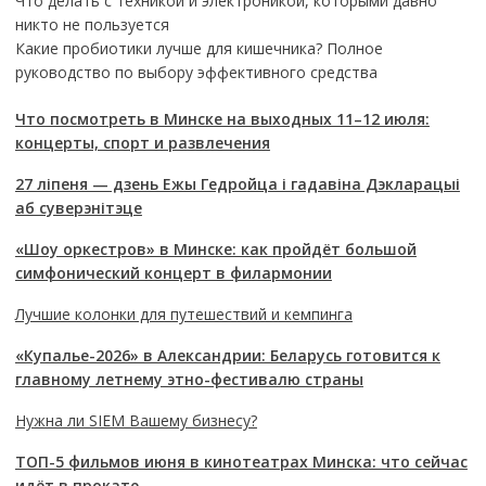
Что делать с техникой и электроникой, которыми давно
никто не пользуется
Какие пробиотики лучше для кишечника? Полное
руководство по выбору эффективного средства
Что посмотреть в Минске на выходных 11–12 июля:
концерты, спорт и развлечения
27 ліпеня — дзень Ежы Гедройца і гадавіна Дэкларацыі
аб суверэнітэце
«Шоу оркестров» в Минске: как пройдёт большой
симфонический концерт в филармонии
Лучшие колонки для путешествий и кемпинга
«Купалье-2026» в Александрии: Беларусь готовится к
главному летнему этно-фестивалю страны
Нужна ли SIEM Вашему бизнесу?
ТОП-5 фильмов июня в кинотеатрах Минска: что сейчас
идёт в прокате