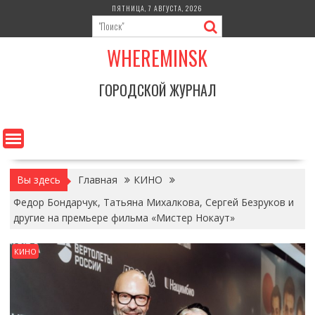
Перейти
ПЯТНИЦА, 7 АВГУСТА, 2026
к
содержимому
WHEREMINSK
ГОРОДСКОЙ ЖУРНАЛ
Вы здесь
Главная
КИНО
Федор Бондарчук, Татьяна Михалкова, Сергей Безруков и
другие на премьере фильма «Мистер Нокаут»
КИНО