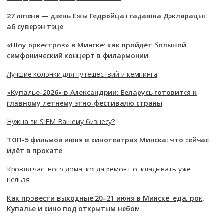
27 ліпеня — дзень Ежы Гедройца і гадавіна Дэкларацыі
аб суверэнітэце
«Шоу оркестров» в Минске: как пройдёт большой
симфонический концерт в филармонии
Лучшие колонки для путешествий и кемпинга
«Купалье-2026» в Александрии: Беларусь готовится к
главному летнему этно-фестивалю страны
Нужна ли SIEM Вашему бизнесу?
ТОП-5 фильмов июня в кинотеатрах Минска: что сейчас
идёт в прокате
Кровля частного дома: когда ремонт откладывать уже
нельзя
Как провести выходные 20–21 июня в Минске: еда, рок,
Купалье и кино под открытым небом