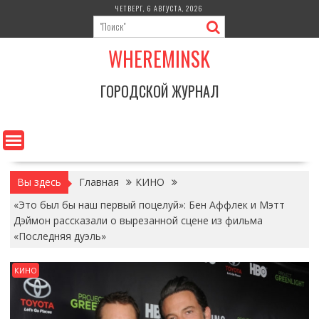
Перейти
ЧЕТВЕРГ, 6 АВГУСТА, 2026
к
содержимому
WHEREMINSK
ГОРОДСКОЙ ЖУРНАЛ
Вы здесь
Главная
КИНО
«Это был бы наш первый поцелуй»: Бен Аффлек и Мэтт
Дэймон рассказали о вырезанной сцене из фильма
«Последняя дуэль»
КИНО