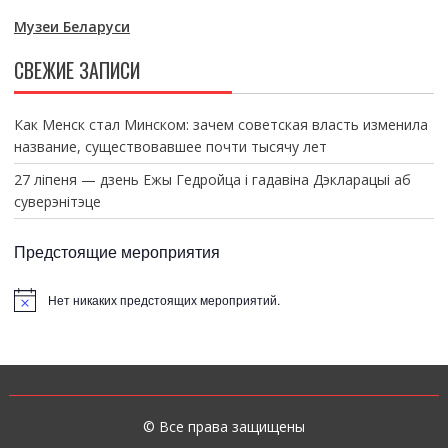
Музеи Беларуси
СВЕЖИЕ ЗАПИСИ
Как Менск стал Минском: зачем советская власть изменила
название, существовавшее почти тысячу лет
27 ліпеня — дзень Ежы Гедройца і гадавіна Дэкларацыі аб
суверэнітэце
Предстоящие мероприятия
Нет никаких предстоящих мероприятий.
З
а
м
е
т
к
а
© Все права защищены