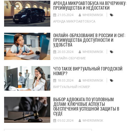
АРЕНДА МИКРОАВТОБУСА НА ВЕЧЕРИНКУ:
ПРЕИМУЩЕСТВА И НЕДОСТАТКИ
21.05.2024
WHEREMINSK
АРЕНДА МИКРОАВТОБУСА
ОНЛАЙН-ОБРАЗОВАНИЕ В РОССИИ И СНГ:
ПРЕИМУЩЕСТВА ДОСТУПНОСТИ И
УДОБСТВА
20.03.2024
WHEREMINSK
ОНЛАЙН-ОБУЧЕНИЕ
ЧТО ТАКОЕ ВИРТУАЛЬНЫЙ ГОРОДСКОЙ
НОМЕР?
18.03.2024
WHEREMINSK
ВИРТУАЛЬНЫЙ НОМЕР
ВЫБОР АДВОКАТА ПО УГОЛОВНЫМ
ДЕЛАМ: КЛЮЧЕВЫЕ АСПЕКТЫ
ОБЕСПЕЧЕНИЯ УСПЕШНОЙ ЗАЩИТЫ В
СУДЕ
05.02.2024
WHEREMINSK