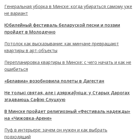
Генеральная уборка в Минске: когда убираться самому уже
не вариант
Юбилейный фестиваль беларуской песни и поэзии
пройдет в Молодечно
Потолок как высказывание: как минчане превращают
квартиры в арт-объекты
Перепланировка квартиры в Минске: с чего начать и как не
ошибиться
«Белавиа» возобновила полеты в Дагестан
Не толькі святая, але і дзяржаўніца: у Старых Дарогах
згадваюць Сафію Слуцкую
В Минске пройдет религиозный «Фестиваль надежды»
на «Чижовка-Арене»
Пуф в интерьере: зачем он нужен и как выбрать
подходящий