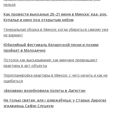
нельзя
Как провести выходные 20–21 июня в Минске: еда, рок,
Купалье и кино под открытым небом
Генеральная уборка в Минске: когда убираться самому уже
не вариант
Юбилейный фестиваль беларуской песни и поэзии
пройдет в Молодечно
Потолок как высказывание: как минчане превращают
квартиры в арт-объекты
Перепланировка квартиры в Минске: с чего начать и как не
ошибиться
«Белавиа» возобновила полеты в Дагестан
Не толькі святая, але і дзяржаўніца: у Старых Дарогах
згадваюць Сафію Слуцкую