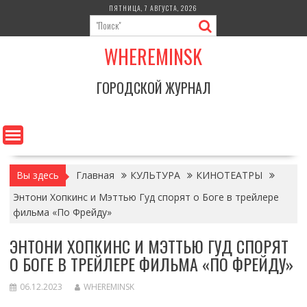
Перейти
ПЯТНИЦА, 7 АВГУСТА, 2026
к
содержимому
WHEREMINSK
ГОРОДСКОЙ ЖУРНАЛ
Вы здесь
Главная
КУЛЬТУРА
КИНОТЕАТРЫ
Энтони Хопкинс и Мэттью Гуд спорят о Боге в трейлере
фильма «По Фрейду»
ЭНТОНИ ХОПКИНС И МЭТТЬЮ ГУД СПОРЯТ
О БОГЕ В ТРЕЙЛЕРЕ ФИЛЬМА «ПО ФРЕЙДУ»
06.12.2023
WHEREMINSK