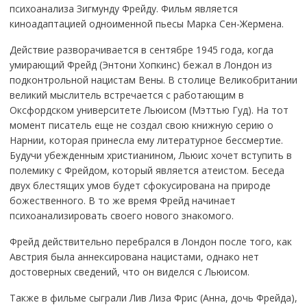
психоанализа Зигмунду Фрейду. Фильм является
киноадаптацией одноименной пьесы Марка Сен-Жермена.
Действие разворачивается в сентябре 1945 года, когда
умирающий Фрейд (Энтони Хопкинс) бежал в Лондон из
подконтрольной нацистам Вены. В столице Великобритании
великий мыслитель встречается с работающим в
Оксфордском университете Льюисом (Мэттью Гуд). На тот
момент писатель еще не создал свою книжную серию о
Нарнии, которая принесла ему литературное бессмертие.
Будучи убежденным христианином, Льюис хочет вступить в
полемику с Фрейдом, который является атеистом. Беседа
двух блестящих умов будет сфокусирована на природе
божественного. В то же время Фрейд начинает
психоанализировать своего нового знакомого.
Фрейд действительно перебрался в Лондон после того, как
Австрия была аннексирована нацистами, однако нет
достоверных сведений, что он виделся с Льюисом.
Также в фильме сыграли Лив Лиза Фрис (Анна, дочь Фрейда),