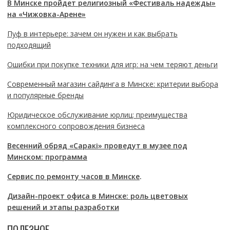
В Минске пройдет религиозный «Фестиваль надежды»
на «Чижовка-Арене»
Пуф в интерьере: зачем он нужен и как выбрать
подходящий
Ошибки при покупке техники для игр: на чем теряют деньги
Современный магазин сайдинга в Минске: критерии выбора
и популярные бренды
Юридическое обслуживание юрлиц: преимущества
комплексного сопровождения бизнеса
Весенний обряд «Саракі» проведут в музее под
Минском: программа
Сервис по ремонту часов в Минске
.
Дизайн-проект офиса в Минске: роль цветовых
решений и этапы разработки
ПОЛЕЗНОЕ