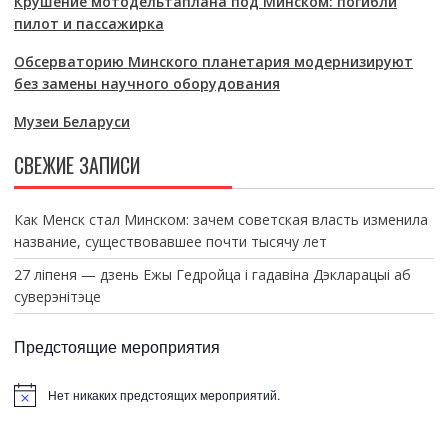
Крушение мотодельтаплана под Минском: погибли
пилот и пассажирка
Обсерваторию Минского планетария модернизируют
без замены научного оборудования
Музеи Беларуси
СВЕЖИЕ ЗАПИСИ
Как Менск стал Минском: зачем советская власть изменила
название, существовавшее почти тысячу лет
27 ліпеня — дзень Ежы Гедройца і гадавіна Дэкларацыі аб
суверэнітэце
Предстоящие мероприятия
Нет никаких предстоящих мероприятий.
З
а
м