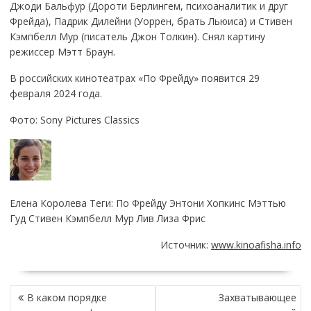
Джоди Бальфур (Дороти Берлингем, психоаналитик и друг
Фрейда), Падрик Дилейни (Уоррен, брать Льюиса) и Стивен
Кэмпбелл Мур (писатель Джон Толкин). Снял картину
режиссер Мэтт Браун.
В российских кинотеатрах «По Фрейду» появится 29
февраля 2024 года.
Фото: Sony Pictures Classics
Елена Королева Теги: По Фрейду Энтони Хопкинс Мэттью
Гуд Стивен Кэмпбелл Мур Лив Лиза Фрис
Источник:
www.kinoafisha.info
НАВИГАЦИЯ
В каком порядке
Захватывающее
ПО