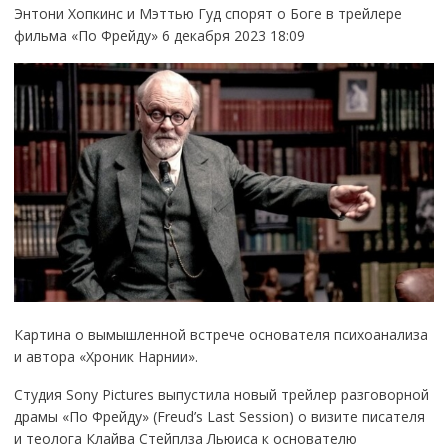
Энтони Хопкинс и Мэттью Гуд спорят о Боге в трейлере
фильма «По Фрейду» 6 декабря 2023 18:09
Картина о вымышленной встрече основателя психоанализа
и автора «Хроник Нарнии».
Студия Sony Pictures выпустила новый трейлер разговорной
драмы «По Фрейду» (Freud’s Last Session) о визите писателя
и теолога Клайва Стейплза Льюиса к основателю