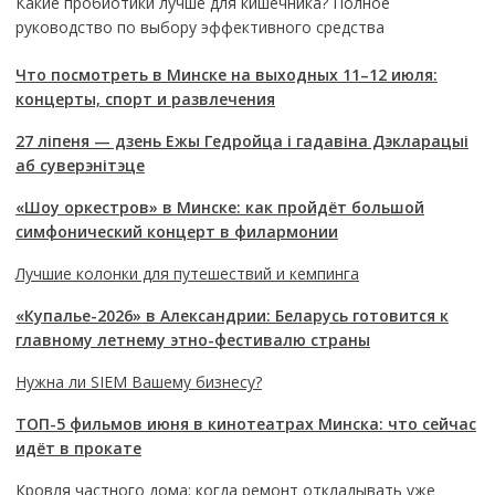
Какие пробиотики лучше для кишечника? Полное
руководство по выбору эффективного средства
Что посмотреть в Минске на выходных 11–12 июля:
концерты, спорт и развлечения
27 ліпеня — дзень Ежы Гедройца і гадавіна Дэкларацыі
аб суверэнітэце
«Шоу оркестров» в Минске: как пройдёт большой
симфонический концерт в филармонии
Лучшие колонки для путешествий и кемпинга
«Купалье-2026» в Александрии: Беларусь готовится к
главному летнему этно-фестивалю страны
Нужна ли SIEM Вашему бизнесу?
ТОП-5 фильмов июня в кинотеатрах Минска: что сейчас
идёт в прокате
Кровля частного дома: когда ремонт откладывать уже