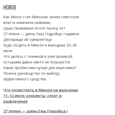
НОВОЕ
Как Менск стал Минском: зачем советская
власть изменила название,
существовавшее почти тысячу лет
27 ліпеня — дзень Ежы Гедройца і гадавіна
Дэкларацыі аб суверэнітэце
Куда сходить в Минске в выходные 25–26
июля
Что делать с техникой и электроникой,
которыми давно никто не пользуется
Какие пробиотики лучше для кишечника?
Полное руководство по выбору
эффективного средства
Что посмотреть в Минске на выходных
11–12 июля: концерты, спорт и
развлечения
27 ліпеня — дзень Ежы Гедройца і