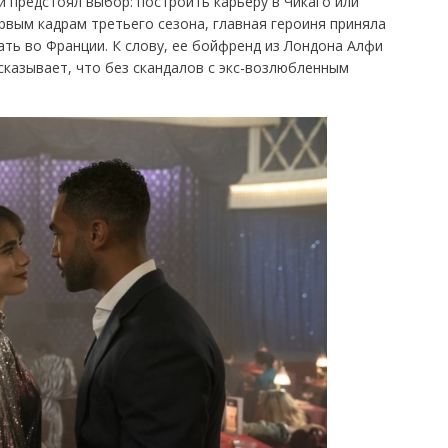
и предстоял выбор: построить карьеру в Чикаго или
ервым кадрам третьего сезона, главная героиня приняла
ть во Франции. К слову, ее бойфренд из Лондона Алфи
дсказывает, что без скандалов с экс-возлюбленным