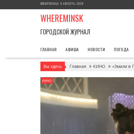
Перейти
ВОСКРЕСЕНЬЕ, 9 АВГУСТА, 2026
к
WHEREMINSK
содержимому
ГОРОДСКОЙ ЖУРНАЛ
ГЛАВНАЯ
АФИША
НОВОСТИ
ПОГОДА
Вы здесь
Главная
КИНО
«Эмили в 
КИНО