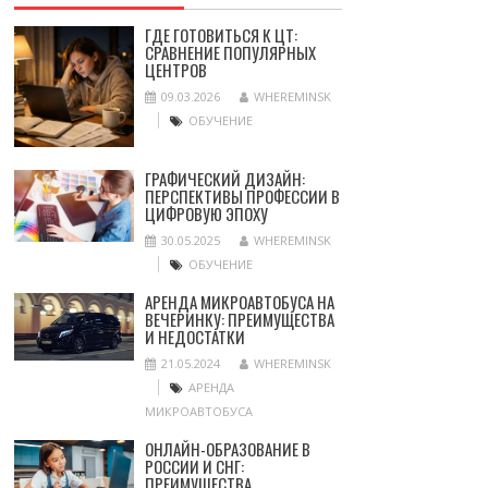
ГДЕ ГОТОВИТЬСЯ К ЦТ:
СРАВНЕНИЕ ПОПУЛЯРНЫХ
ЦЕНТРОВ
09.03.2026
WHEREMINSK
ОБУЧЕНИЕ
ГРАФИЧЕСКИЙ ДИЗАЙН:
ПЕРСПЕКТИВЫ ПРОФЕССИИ В
ЦИФРОВУЮ ЭПОХУ
30.05.2025
WHEREMINSK
ОБУЧЕНИЕ
АРЕНДА МИКРОАВТОБУСА НА
ВЕЧЕРИНКУ: ПРЕИМУЩЕСТВА
И НЕДОСТАТКИ
21.05.2024
WHEREMINSK
АРЕНДА
МИКРОАВТОБУСА
ОНЛАЙН-ОБРАЗОВАНИЕ В
РОССИИ И СНГ:
ПРЕИМУЩЕСТВА