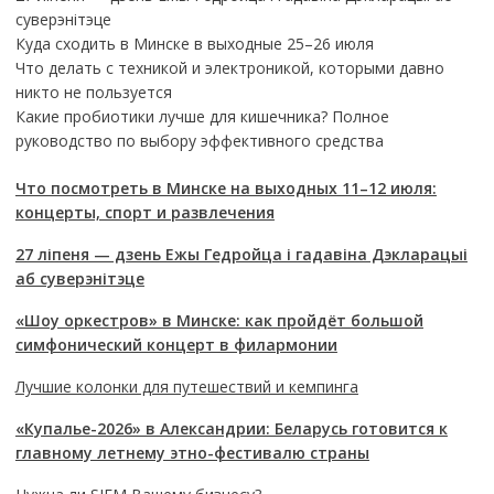
суверэнітэце
Куда сходить в Минске в выходные 25–26 июля
Что делать с техникой и электроникой, которыми давно
никто не пользуется
Какие пробиотики лучше для кишечника? Полное
руководство по выбору эффективного средства
Что посмотреть в Минске на выходных 11–12 июля:
концерты, спорт и развлечения
27 ліпеня — дзень Ежы Гедройца і гадавіна Дэкларацыі
аб суверэнітэце
«Шоу оркестров» в Минске: как пройдёт большой
симфонический концерт в филармонии
Лучшие колонки для путешествий и кемпинга
«Купалье-2026» в Александрии: Беларусь готовится к
главному летнему этно-фестивалю страны