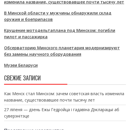
изменила название, существовавшее почти тысячу лет
В Минской области у мужчины обнаружили склад
оружия и боеприпасов
Крушение мотодельтаплана под Минском: погибли
пилот и пассажирка
Обсерваторию Минского планетария модернизируют
без замены научного оборудования
Музеи Беларуси
СВЕЖИЕ ЗАПИСИ
Как Менск стал Минском: зачем советская власть изменила
название, существовавшее почти тысячу лет
27 ліпеня — дзень Ежы Гедройца і гадавіна Дэкларацыі аб
суверэнітэце