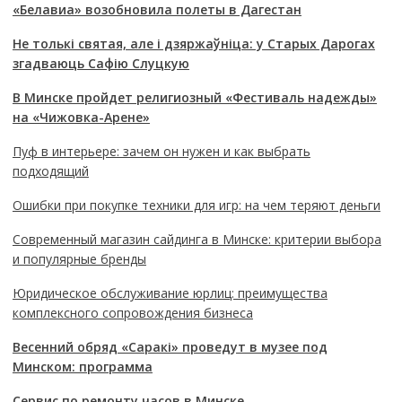
«Белавиа» возобновила полеты в Дагестан
Не толькі святая, але і дзяржаўніца: у Старых Дарогах
згадваюць Сафію Слуцкую
В Минске пройдет религиозный «Фестиваль надежды»
на «Чижовка-Арене»
Пуф в интерьере: зачем он нужен и как выбрать
подходящий
Ошибки при покупке техники для игр: на чем теряют деньги
Современный магазин сайдинга в Минске: критерии выбора
и популярные бренды
Юридическое обслуживание юрлиц: преимущества
комплексного сопровождения бизнеса
Весенний обряд «Саракі» проведут в музее под
Минском: программа
Сервис по ремонту часов в Минске
.