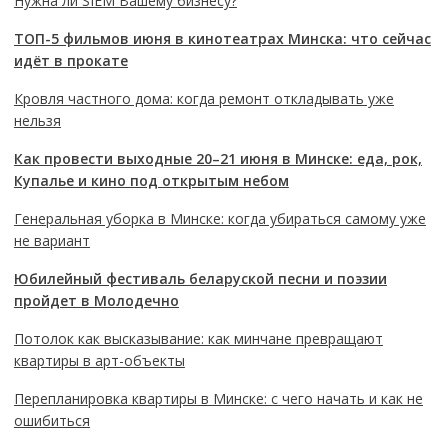
Нужна ли SIEM Вашему бизнесу?
ТОП-5 фильмов июня в кинотеатрах Минска: что сейчас
идёт в прокате
Кровля частного дома: когда ремонт откладывать уже
нельзя
Как провести выходные 20–21 июня в Минске: еда, рок,
Купалье и кино под открытым небом
Генеральная уборка в Минске: когда убираться самому уже
не вариант
Юбилейный фестиваль беларуской песни и поэзии
пройдет в Молодечно
Потолок как высказывание: как минчане превращают
квартиры в арт-объекты
Перепланировка квартиры в Минске: с чего начать и как не
ошибиться