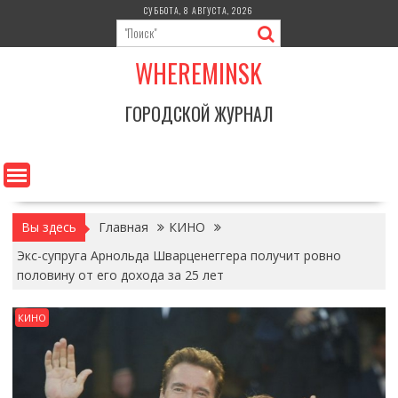
Перейти
СУББОТА, 8 АВГУСТА, 2026
к
содержимому
WHEREMINSK
ГОРОДСКОЙ ЖУРНАЛ
Вы здесь
Главная
КИНО
Экс-супруга Арнольда Шварценеггера получит ровно
половину от его дохода за 25 лет
КИНО