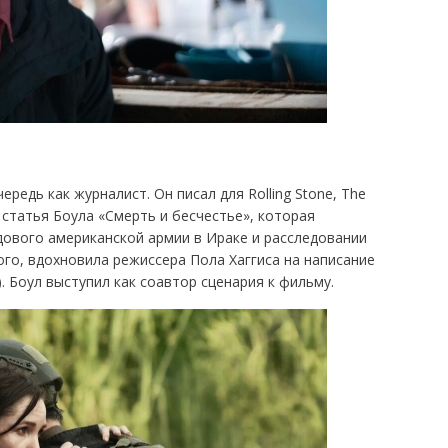
редь как журналист. Он писал для Rolling Stone, The
я статья Боула «Смерть и бесчестье», которая
дового американской армии в Ираке и расследовании
го, вдохновила режиссера Пола Хаггиса на написание
). Боул выступил как соавтор сценария к фильму.