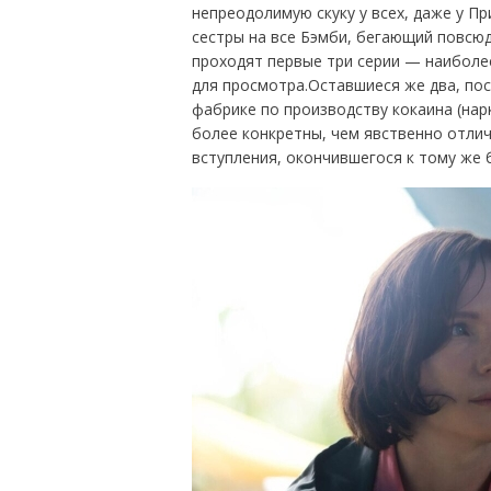
непреодолимую скуку у всех, даже у П
сестры на все Бэмби, бегающий повсюд
проходят первые три серии — наиболее
для просмотра.Оставшиеся же два, по
фабрике по производству кокаина (на
более конкретны, чем явственно отли
вступления, окончившегося к тому же 