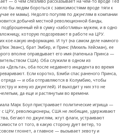
ает — о чем слезливо рассказывает на чем-то вроде Ted
гло бы людям бороться с зависимостями вроде тяги к
лучае ее мамы). Недолго погуляв по джунглям в компании
новится добычей местной революционной банды,
, подброшенный ей в сумку «заботливы» мужем, и в одно
аложницу, которую подозревают в работе на ЦРУ.
них кое-какую информацию. И тут (на самом деле намного
Люк Эванс), брат Эмбер, и Принс (Михиль Хейсман), ее
рого вполне оправдывает его имя (папенька Принса —
вительством США). Оба служили в одном из
за «Дельта», оба после недавнего инцидента во время
ереваривают. Если коротко, Бэмби спас раненого Принса,
 отряда — и оба отправляются в Колумбию, чтобы
естру и жену из джунглей). И выходит у них это не
нелепым, да еще и растянутым во времени.
риала Марк Боул пристраивает политические игрища —
т с ЦРУ, революционеры, США не любящие, удерживают
тва, бегают по джунглям, жгут флаги, устраивают
симости от того, в какую сторону дует ветер, то
совсем глохнет, а главное — вызывает зевоту и