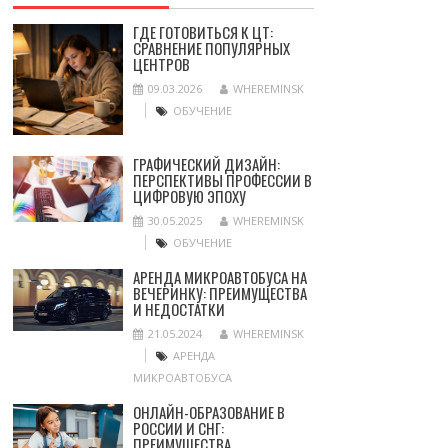
ГДЕ ГОТОВИТЬСЯ К ЦТ:
СРАВНЕНИЕ ПОПУЛЯРНЫХ
ЦЕНТРОВ
09.03.2026
WHEREMINSK
ОБУЧЕНИЕ
ГРАФИЧЕСКИЙ ДИЗАЙН:
ПЕРСПЕКТИВЫ ПРОФЕССИИ В
ЦИФРОВУЮ ЭПОХУ
30.05.2025
WHEREMINSK
ОБУЧЕНИЕ
АРЕНДА МИКРОАВТОБУСА НА
ВЕЧЕРИНКУ: ПРЕИМУЩЕСТВА
И НЕДОСТАТКИ
21.05.2024
WHEREMINSK
АРЕНДА
МИКРОАВТОБУСА
ОНЛАЙН-ОБРАЗОВАНИЕ В
РОССИИ И СНГ:
ПРЕИМУЩЕСТВА