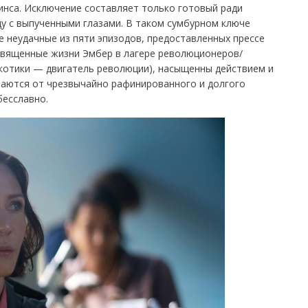
ринса. Исключение составляет только готовый ради
у с выпученными глазами. В таком сумбурном ключе
 неудачные из пяти эпизодов, предоставленных прессе
священные жизни Эмбер в лагере революционеров/
ркотики — двигатель революции), насыщенны действием и
чаются от чрезвычайно рафинированного и долгого
бесславно.