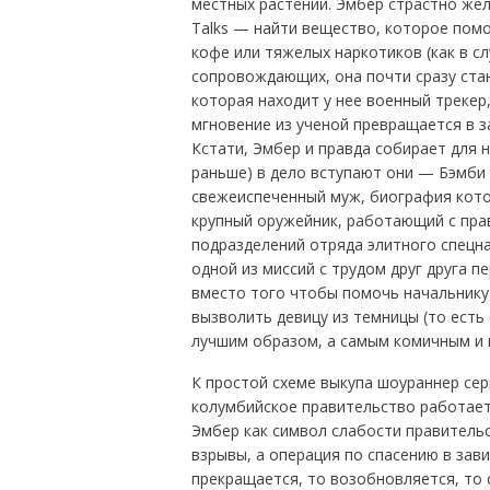
местных растений. Эмбер страстно жел
Talks — найти вещество, которое помо
кофе или тяжелых наркотиков (как в с
сопровождающих, она почти сразу ста
которая находит у нее военный трекер
мгновение из ученой превращается в з
Кстати, Эмбер и правда собирает для 
раньше) в дело вступают они — Бэмби (
свежеиспеченный муж, биография кото
крупный оружейник, работающий с пра
подразделений отряда элитного спецна
одной из миссий с трудом друг друга п
вместо того чтобы помочь начальнику
вызволить девицу из темницы (то есть с
лучшим образом, а самым комичным и 
К простой схеме выкупа шоураннер се
колумбийское правительство работае
Эмбер как символ слабости правительс
взрывы, а операция по спасению в зави
прекращается, то возобновляется, то 