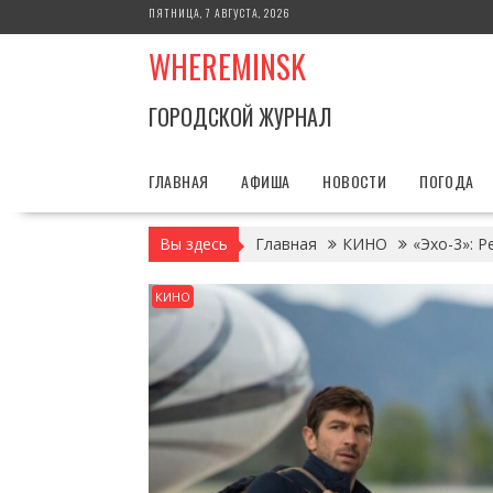
Перейти
ПЯТНИЦА, 7 АВГУСТА, 2026
к
WHEREMINSK
содержимому
ГОРОДСКОЙ ЖУРНАЛ
ГЛАВНАЯ
АФИША
НОВОСТИ
ПОГОДА
Вы здесь
Главная
КИНО
«Эхо-3»: 
КИНО