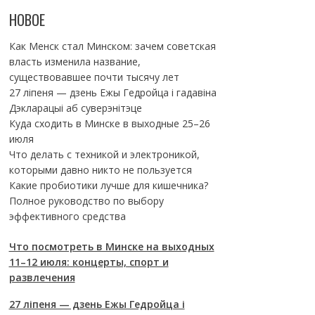
НОВОЕ
Как Менск стал Минском: зачем советская
власть изменила название,
существовавшее почти тысячу лет
27 ліпеня — дзень Ежы Гедройца і гадавіна
Дэкларацыі аб суверэнітэце
Куда сходить в Минске в выходные 25–26
июля
Что делать с техникой и электроникой,
которыми давно никто не пользуется
Какие пробиотики лучше для кишечника?
Полное руководство по выбору
эффективного средства
Что посмотреть в Минске на выходных
11–12 июля: концерты, спорт и
развлечения
27 ліпеня — дзень Ежы Гедройца і