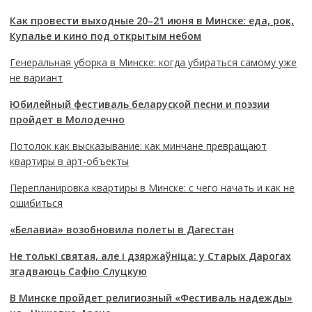
Как провести выходные 20–21 июня в Минске: еда, рок,
Купалье и кино под открытым небом
Генеральная уборка в Минске: когда убираться самому уже
не вариант
Юбилейный фестиваль беларуской песни и поэзии
пройдет в Молодечно
Потолок как высказывание: как минчане превращают
квартиры в арт-объекты
Перепланировка квартиры в Минске: с чего начать и как не
ошибиться
«Белавиа» возобновила полеты в Дагестан
Не толькі святая, але і дзяржаўніца: у Старых Дарогах
згадваюць Сафію Слуцкую
В Минске пройдет религиозный «Фестиваль надежды»