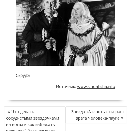
Скрудж
Источник:
www.kinoafisha.info
НАВИГАЦИЯ
Что делать с
Звезда «Атланты» сыграет
ПО
сосудистыми звездочками
врага Человека-паука
ЗАПИСЯМ
на ногах и как избежать
варикоза? Рассказывает