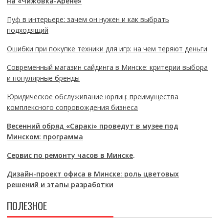
на «Чижовка-Арене»
Пуф в интерьере: зачем он нужен и как выбрать
подходящий
Ошибки при покупке техники для игр: на чем теряют деньги
Современный магазин сайдинга в Минске: критерии выбора
и популярные бренды
Юридическое обслуживание юрлиц: преимущества
комплексного сопровождения бизнеса
Весенний обряд «Саракі» проведут в музее под
Минском: программа
Сервис по ремонту часов в Минске
.
Дизайн-проект офиса в Минске: роль цветовых
решений и этапы разработки
ПОЛЕЗНОЕ