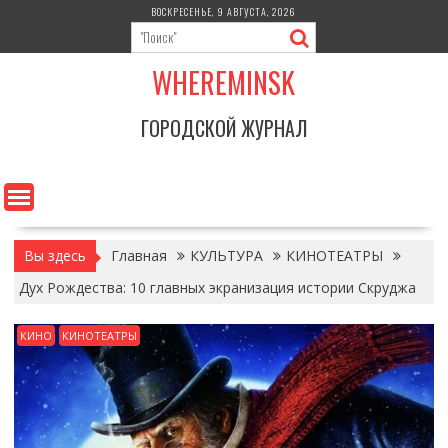
Перейти
ВОСКРЕСЕНЬЕ, 9 АВГУСТА, 2026
к
содержимому
WHEREMINSK
ГОРОДСКОЙ ЖУРНАЛ
Вы здесь
Главная
КУЛЬТУРА
КИНОТЕАТРЫ
Дух Рождества: 10 главных экранизация истории Скруджа
КИНО
КИНОТЕАТРЫ