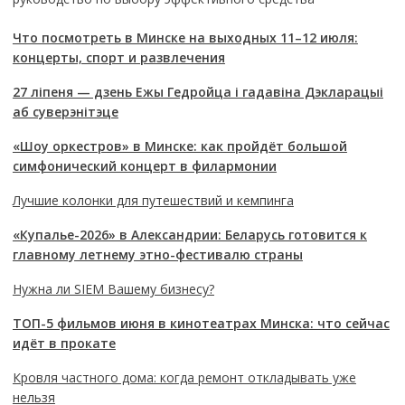
Что посмотреть в Минске на выходных 11–12 июля:
концерты, спорт и развлечения
27 ліпеня — дзень Ежы Гедройца і гадавіна Дэкларацыі
аб суверэнітэце
«Шоу оркестров» в Минске: как пройдёт большой
симфонический концерт в филармонии
Лучшие колонки для путешествий и кемпинга
«Купалье-2026» в Александрии: Беларусь готовится к
главному летнему этно-фестивалю страны
Нужна ли SIEM Вашему бизнесу?
ТОП-5 фильмов июня в кинотеатрах Минска: что сейчас
идёт в прокате
Кровля частного дома: когда ремонт откладывать уже
нельзя