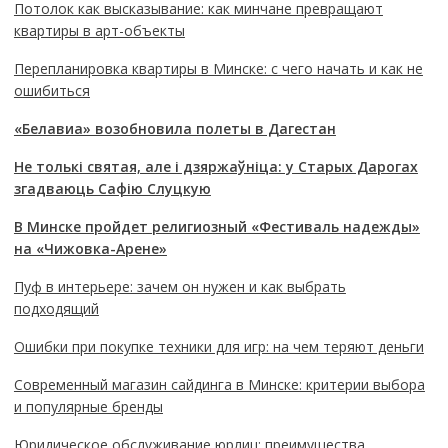
Потолок как высказывание: как минчане превращают
квартиры в арт-объекты
Перепланировка квартиры в Минске: с чего начать и как не
ошибиться
«Белавиа» возобновила полеты в Дагестан
Не толькі святая, але і дзяржаўніца: у Старых Дарогах
згадваюць Сафію Слуцкую
В Минске пройдет религиозный «Фестиваль надежды»
на «Чижовка-Арене»
Пуф в интерьере: зачем он нужен и как выбрать
подходящий
Ошибки при покупке техники для игр: на чем теряют деньги
Современный магазин сайдинга в Минске: критерии выбора
и популярные бренды
Юридическое обслуживание юрлиц: преимущества