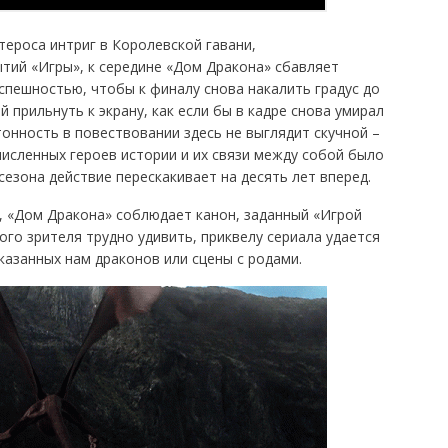
ероса интриг в Королевской гавани,
тий «Игры», к середине «Дом Дракона» сбавляет
пешностью, чтобы к финалу снова накалить градус до
 прильнуть к экрану, как если бы в кадре снова умирал
онность в повествовании здесь не выглядит скучной –
численных героев истории и их связи между собой было
сезона действие перескакивает на десять лет вперед.
, «Дом Дракона» соблюдает канон, заданный «Игрой
ого зрителя трудно удивить, приквелу сериала удается
казанных нам драконов или сцены с родами.