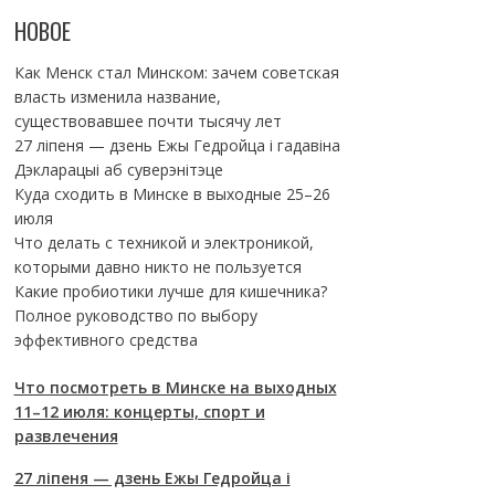
НОВОЕ
Как Менск стал Минском: зачем советская
власть изменила название,
существовавшее почти тысячу лет
27 ліпеня — дзень Ежы Гедройца і гадавіна
Дэкларацыі аб суверэнітэце
Куда сходить в Минске в выходные 25–26
июля
Что делать с техникой и электроникой,
которыми давно никто не пользуется
Какие пробиотики лучше для кишечника?
Полное руководство по выбору
эффективного средства
Что посмотреть в Минске на выходных
11–12 июля: концерты, спорт и
развлечения
27 ліпеня — дзень Ежы Гедройца і