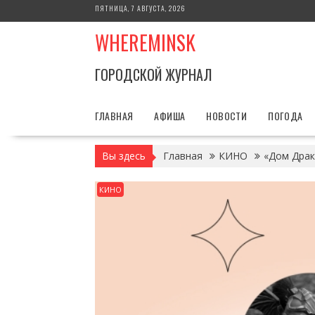
Перейти
ПЯТНИЦА, 7 АВГУСТА, 2026
к
WHEREMINSK
содержимому
ГОРОДСКОЙ ЖУРНАЛ
ГЛАВНАЯ
АФИША
НОВОСТИ
ПОГОДА
Вы здесь
Главная
КИНО
«Дом Драк
КИНО