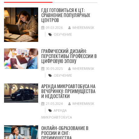
ГДЕ ГОТОВИТЬСЯ К ЦТ:
СРАВНЕНИЕ ПОПУЛЯРНЫХ
ЦЕНТРОВ
09.03.2026
WHEREMINSK
ОБУЧЕНИЕ
ГРАФИЧЕСКИЙ ДИЗАЙН:
ПЕРСПЕКТИВЫ ПРОФЕССИИ В
ЦИФРОВУЮ ЭПОХУ
30.05.2025
WHEREMINSK
ОБУЧЕНИЕ
АРЕНДА МИКРОАВТОБУСА НА
ВЕЧЕРИНКУ: ПРЕИМУЩЕСТВА
И НЕДОСТАТКИ
21.05.2024
WHEREMINSK
АРЕНДА
МИКРОАВТОБУСА
ОНЛАЙН-ОБРАЗОВАНИЕ В
РОССИИ И СНГ:
ПРЕИМУЩЕСТВА