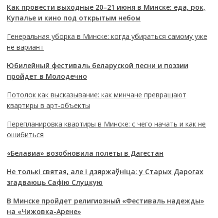
Как провести выходные 20–21 июня в Минске: еда, рок,
Купалье и кино под открытым небом
Генеральная уборка в Минске: когда убираться самому уже
не вариант
Юбилейный фестиваль беларуской песни и поэзии
пройдет в Молодечно
Потолок как высказывание: как минчане превращают
квартиры в арт-объекты
Перепланировка квартиры в Минске: с чего начать и как не
ошибиться
«Белавиа» возобновила полеты в Дагестан
Не толькі святая, але і дзяржаўніца: у Старых Дарогах
згадваюць Сафію Слуцкую
В Минске пройдет религиозный «Фестиваль надежды»
на «Чижовка-Арене»