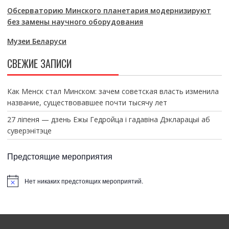
Обсерваторию Минского планетария модернизируют
без замены научного оборудования
Музеи Беларуси
СВЕЖИЕ ЗАПИСИ
Как Менск стал Минском: зачем советская власть изменила
название, существовавшее почти тысячу лет
27 ліпеня — дзень Ежы Гедройца і гадавіна Дэкларацыі аб
суверэнітэце
Предстоящие мероприятия
Нет никаких предстоящих мероприятий.
З
а
м
е
т
к