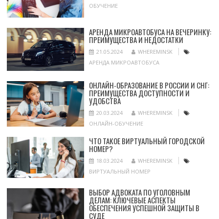
ОБУЧЕНИЕ
АРЕНДА МИКРОАВТОБУСА НА ВЕЧЕРИНКУ:
ПРЕИМУЩЕСТВА И НЕДОСТАТКИ
21.05.2024
WHEREMINSK
АРЕНДА МИКРОАВТОБУСА
ОНЛАЙН-ОБРАЗОВАНИЕ В РОССИИ И СНГ:
ПРЕИМУЩЕСТВА ДОСТУПНОСТИ И
УДОБСТВА
20.03.2024
WHEREMINSK
ОНЛАЙН-ОБУЧЕНИЕ
ЧТО ТАКОЕ ВИРТУАЛЬНЫЙ ГОРОДСКОЙ
НОМЕР?
18.03.2024
WHEREMINSK
ВИРТУАЛЬНЫЙ НОМЕР
ВЫБОР АДВОКАТА ПО УГОЛОВНЫМ
ДЕЛАМ: КЛЮЧЕВЫЕ АСПЕКТЫ
ОБЕСПЕЧЕНИЯ УСПЕШНОЙ ЗАЩИТЫ В
СУДЕ