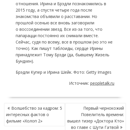
отношения. Ирина и Брэдли познакомились в
2015 году, а спустя четыре года после
знакомства объявили о расставании. Но
прошлой осенью все вновь заговорили
о воссоединении звезд. Все из-за того, что
папарацци постоянно их снимали вместе.
Сейчас, судя по всему, все в прошлом (но это не
точно). Как пишут таблоиды, сердце Ирины
принадлежит Тому Брэди (да, бывшему Жизель
Бундхен).
Брэдли Купер и Ирина Шейк. Фото: Getty Images
Источник:
peopletalk.ru
НАВИГАЦИЯ
Волшебство за кадром: 5
Первый чернокожий
ПО
интересных фактов о
Повелитель времени:
ЗАПИСЯМ
фильме «Холоп 2»
вышел тизер «Доктора Кто»
во главе с Шути Гатвой