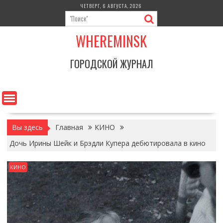
Перейти
ЧЕТВЕРГ, 6 АВГУСТА, 2026
к
содержимому
WHEREMINSK
ГОРОДСКОЙ ЖУРНАЛ
Вы здесь
Главная
КИНО
Дочь Ирины Шейк и Брэдли Купера дебютировала в кино
КИНО