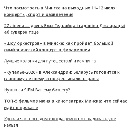
Что посмотреть в Минске на выходных 11–12 июля:
концерты, спорт и развлечения
27 ліпеня — дзень Ежы Гедройца і гадавіна Дэкларацыі
аб суверэнітэце
«Шоу оркестров» в Минске: как пройдёт большой
симфонический концерт в филармонии
Лучшие колонки для путешествий и кемпинга
«Купалье-2026» в Александрии: Беларусь готовится к
главному летнему этно-фестивалю страны
Нужна ли SIEM Вашему бизнесу?
ТОП-5 фильмов июня в кинотеатрах Минска: что сейчас
идёт в прокате
Кровля частного дома: когда ремонт откладывать уже
нельзя