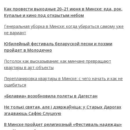
Как провести выходные 20–21 июня в Минске: еда, рок,
Купалье и кино под открытым небом
Генеральная уборка в Минске: когда убираться самому уже
не вариант
Юбилейный фестиваль беларуской песни и поэзии
пройдет в Молодечно
Потолок как высказывание: как минчане превращают
квартиры в арт-объекты
Перепланировка квартиры в Минске: с чего начать и как не
ошибиться
«Белавиа» возобновила полеты в Дагестан
Не толькі святая, але і дзяржаўніца: у Старых Дарогах
згадваюць Сафію Слуцкую
В Минске пройдет религиозный «Фестиваль надежды»