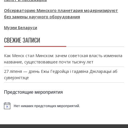
Обсерваторию Минского планетария модернизируют
без замены научного оборудования
Музеи Беларуси
СВЕЖИЕ ЗАПИСИ
Как Менск стал Минском: зачем советская власть изменила
название, существовавшее почти тысячу лет
27 ліпеня — дзень Ежы Гедройца і гадавіна Дэкларацыі аб
суверэнітэце
Предстоящие мероприятия
Нет никаких предстоящих мероприятий.
З
а
м
е
т