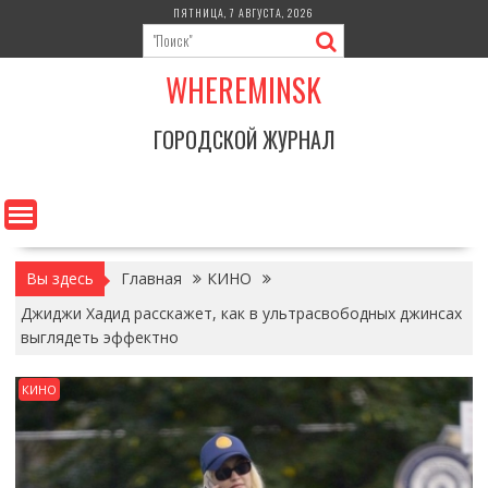
Перейти
ПЯТНИЦА, 7 АВГУСТА, 2026
к
содержимому
WHEREMINSK
ГОРОДСКОЙ ЖУРНАЛ
Вы здесь
Главная
КИНО
Джиджи Хадид расскажет, как в ультрасвободных джинсах
выглядеть эффектно
КИНО