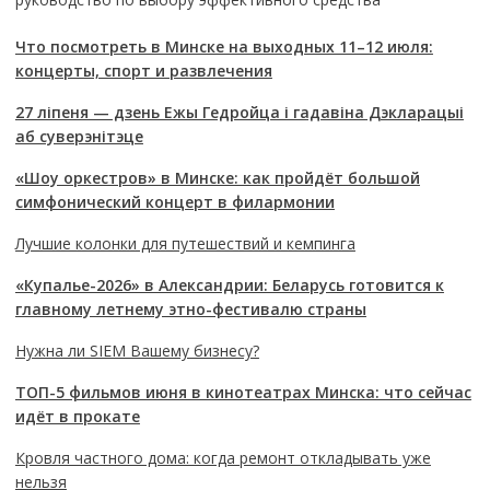
Что посмотреть в Минске на выходных 11–12 июля:
концерты, спорт и развлечения
27 ліпеня — дзень Ежы Гедройца і гадавіна Дэкларацыі
аб суверэнітэце
«Шоу оркестров» в Минске: как пройдёт большой
симфонический концерт в филармонии
Лучшие колонки для путешествий и кемпинга
«Купалье-2026» в Александрии: Беларусь готовится к
главному летнему этно-фестивалю страны
Нужна ли SIEM Вашему бизнесу?
ТОП-5 фильмов июня в кинотеатрах Минска: что сейчас
идёт в прокате
Кровля частного дома: когда ремонт откладывать уже
нельзя