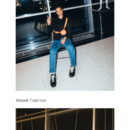
Махиб Гластон