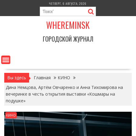
Перейти
ЧЕТВЕРГ, 6 АВГУСТА, 2026
к
содержимому
WHEREMINSK
ГОРОДСКОЙ ЖУРНАЛ
Вы здесь
Главная
КИНО
Дина Немцова, Артём Овчаренко и Анна Тихомирова на
вечеринке в честь открытия выставки «Кошмары на
подушке»
КИНО