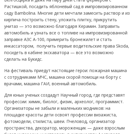
Растишкой, посадить яблоневый сад в импровизированном
саду Bambolina. Многие дети мечтали замесить раствор и из
кирпича построить стену, уложить плитку, прикрутить
унитаз — это возможно благодаря Керамин. Заправить
автомобиль и узнать все о топливе на импровизированной
заправке АЗС А-100, примерить бронежилет и стать
инкассатором, получить первые водительские права Skoda,
посидеть в кабине экскаватора — все это возможно
сделать на Букидс.
На фестиваль приедут настоящие герои: пожарная машина
с сотрудниками МЧС, машина скорой помощи на борту с
врачами, машина ГАИ, военный автомобиль.
Для юных ученых создадут Научный город, где представят
профессии: химик, биолог, физик, археолог, программист.
Организаторы не забыли и маленьких модников: на
площадке красоты дети освоят профессии визажиста,
фотомодели, стилиста, швеи. Пчеловод, организатор
пространства, декоратор, мороженщик — даже взрослым