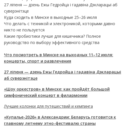
27 ліпеня — дзень Ежы Гедройца і гадавіна Дэкларацыі аб
суверэнітэце
Куда сходить в Минске в выходные 25–26 июля
Что делать с техникой и электроникой, которыми давно
никто не пользуется
Какие пробиотики лучше для кишечника? Полное
руководство по выбору эффективного средства
Что посмотреть в Минске на выходных 11–12 июля:
концерты, спорт и развлечения
27 ліпеня — дзень Ежы Гедройца і гадавіна Дэкларацыі
аб суверэнітэце
«Шоу оркестров» в Минске: как пройдёт большой
симфонический концерт в филармонии
Лучшие колонки для путешествий и кемпинга
«Купалье-2026» в Александрии: Беларусь готовится к
главному летнему этно-фестивалю страны