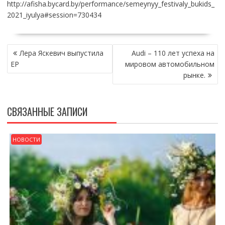
http://afisha.bycard.by/performance/semeynyy_festivaly_bukids_
2021_iyulya#session=730434
НАВИГАЦИЯ
Лера Яскевич выпустила
Audi – 110 лет успеха на
ПО
EP
мировом автомобильном
ЗАПИСЯМ
рынке.
СВЯЗАННЫЕ ЗАПИСИ
НОВОСТИ