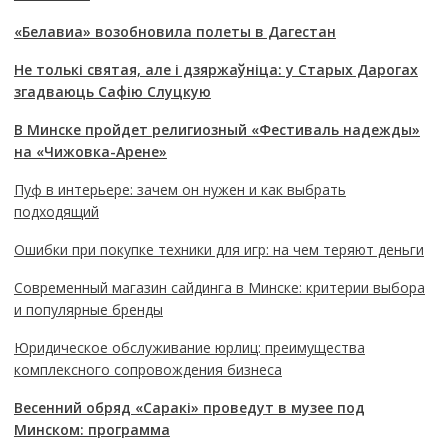
«Белавиа» возобновила полеты в Дагестан
Не толькі святая, але і дзяржаўніца: у Старых Дарогах
згадваюць Сафію Слуцкую
В Минске пройдет религиозный «Фестиваль надежды»
на «Чижовка-Арене»
Пуф в интерьере: зачем он нужен и как выбрать
подходящий
Ошибки при покупке техники для игр: на чем теряют деньги
Современный магазин сайдинга в Минске: критерии выбора
и популярные бренды
Юридическое обслуживание юрлиц: преимущества
комплексного сопровождения бизнеса
Весенний обряд «Саракі» проведут в музее под
Минском: программа