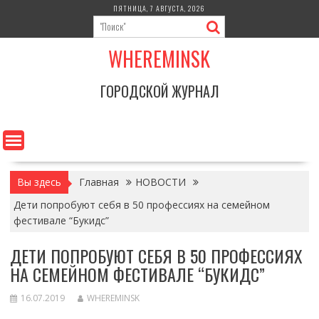
Перейти
ПЯТНИЦА, 7 АВГУСТА, 2026
к
содержимому
WHEREMINSK
ГОРОДСКОЙ ЖУРНАЛ
Вы здесь
Главная
НОВОСТИ
Дети попробуют себя в 50 профессиях на семейном
фестивале “Букидс”
ДЕТИ ПОПРОБУЮТ СЕБЯ В 50 ПРОФЕССИЯХ
НА СЕМЕЙНОМ ФЕСТИВАЛЕ “БУКИДС”
16.07.2019
WHEREMINSK