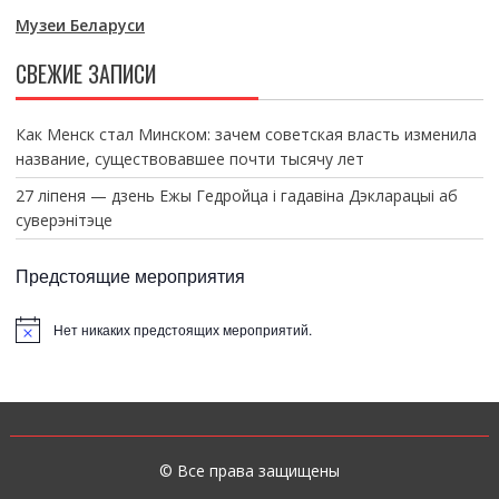
Музеи Беларуси
СВЕЖИЕ ЗАПИСИ
Как Менск стал Минском: зачем советская власть изменила
название, существовавшее почти тысячу лет
27 ліпеня — дзень Ежы Гедройца і гадавіна Дэкларацыі аб
суверэнітэце
Предстоящие мероприятия
Нет никаких предстоящих мероприятий.
З
а
м
е
т
к
а
© Все права защищены