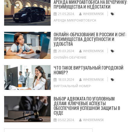
АРЕНДА МИКРОАВТОБУСА НА ВЕЧЕРИНКУ:
ПРЕИМУЩЕСТВА И НЕДОСТАТКИ
21.05.2024
WHEREMINSK
АРЕНДА МИКРОАВТОБУСА
ОНЛАЙН-ОБРАЗОВАНИЕ В РОССИИ И СНГ:
ПРЕИМУЩЕСТВА ДОСТУПНОСТИ И
УДОБСТВА
20.03.2024
WHEREMINSK
ОНЛАЙН-ОБУЧЕНИЕ
ЧТО ТАКОЕ ВИРТУАЛЬНЫЙ ГОРОДСКОЙ
НОМЕР?
18.03.2024
WHEREMINSK
ВИРТУАЛЬНЫЙ НОМЕР
ВЫБОР АДВОКАТА ПО УГОЛОВНЫМ
ДЕЛАМ: КЛЮЧЕВЫЕ АСПЕКТЫ
ОБЕСПЕЧЕНИЯ УСПЕШНОЙ ЗАЩИТЫ В
СУДЕ
05.02.2024
WHEREMINSK