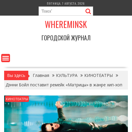
Перейти
ПЯТНИЦА, 7 АВГУСТА, 2026
к
содержимому
WHEREMINSK
ГОРОДСКОЙ ЖУРНАЛ
Вы здесь
Главная
КУЛЬТУРА
КИНОТЕАТРЫ
Дэнни Бойл поставит ремейк «Матрицы» в жанре хип-хоп
КИНОТЕАТРЫ