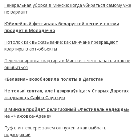
Генеральная уборка в Минске: когда убираться самому уже
не вариант
Юбилейный фестиваль беларуской песни и поэзии
пройдет в Молодечно
Потолок как высказывание: как минчане превращают
квартиры в арт-объекты
Перепланировка квартиры в Минске: с чего начать и как не
ошибиться
«Белавиа» возобновила полеты в Дагестан
Не толькі святая, але і дзяржаўніца: у Старых Дарогах
згадваюць Сафію Слуцкую
В Минске пройдет религиозный «Фестиваль надежды»
на «Чижовка-Арене»
Пуф в интерьере: зачем он нужен и как выбрать
подходящий