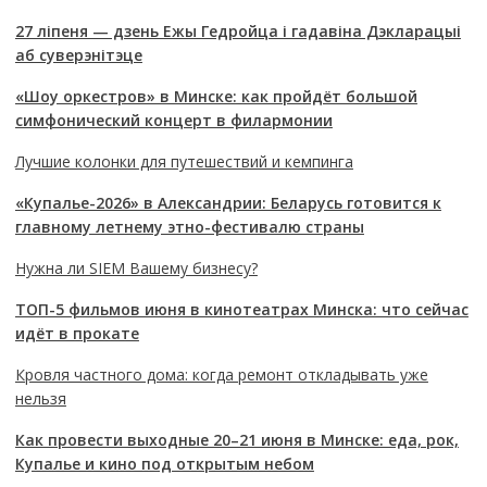
27 ліпеня — дзень Ежы Гедройца і гадавіна Дэкларацыі
аб суверэнітэце
«Шоу оркестров» в Минске: как пройдёт большой
симфонический концерт в филармонии
Лучшие колонки для путешествий и кемпинга
«Купалье-2026» в Александрии: Беларусь готовится к
главному летнему этно-фестивалю страны
Нужна ли SIEM Вашему бизнесу?
ТОП-5 фильмов июня в кинотеатрах Минска: что сейчас
идёт в прокате
Кровля частного дома: когда ремонт откладывать уже
нельзя
Как провести выходные 20–21 июня в Минске: еда, рок,
Купалье и кино под открытым небом