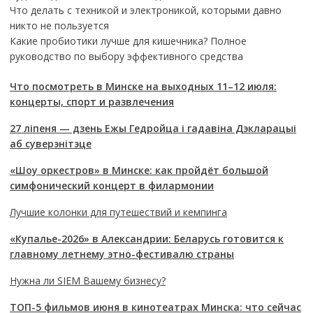
Что делать с техникой и электроникой, которыми давно
никто не пользуется
Какие пробиотики лучше для кишечника? Полное
руководство по выбору эффективного средства
Что посмотреть в Минске на выходных 11–12 июля:
концерты, спорт и развлечения
27 ліпеня — дзень Ежы Гедройца і гадавіна Дэкларацыі
аб суверэнітэце
«Шоу оркестров» в Минске: как пройдёт большой
симфонический концерт в филармонии
Лучшие колонки для путешествий и кемпинга
«Купалье-2026» в Александрии: Беларусь готовится к
главному летнему этно-фестивалю страны
Нужна ли SIEM Вашему бизнесу?
ТОП-5 фильмов июня в кинотеатрах Минска: что сейчас