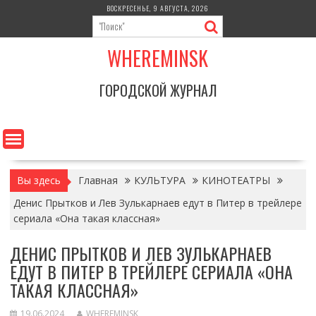
Перейти
ВОСКРЕСЕНЬЕ, 9 АВГУСТА, 2026
к
содержимому
WHEREMINSK
ГОРОДСКОЙ ЖУРНАЛ
Вы здесь
Главная
КУЛЬТУРА
КИНОТЕАТРЫ
Денис Прытков и Лев Зулькарнаев едут в Питер в трейлере
сериала «Она такая классная»
ДЕНИС ПРЫТКОВ И ЛЕВ ЗУЛЬКАРНАЕВ
ЕДУТ В ПИТЕР В ТРЕЙЛЕРЕ СЕРИАЛА «ОНА
ТАКАЯ КЛАССНАЯ»
19.06.2024
WHEREMINSK