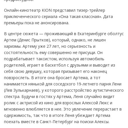
Онлайн-кинотеатр KION представил тизер-трейлер
приключенческого сериала «Она такая классная». Дата
премьеры пока не анонсирована.
В центре сюжета — проживающий в Екатеринбурге оболтус
Артем (Денис Прытков), который, однако, не лишен
харизмы. Артему уже 27 лет, но серьезность и
состоятельность ему совершенно не присущи. Он
подрабатывает таксистом, используя автомобиль
родителей, играет в баскетбол с друзьями и выводит из
себя свою девушку, которая призывает его наконец
повзрослеть. В итоге она бросает Артема, а тот
нанимается нянькой для соседского 19-летнего парня Лени
(Лев Зулькарнаев), у которого расстройство аутистического
спектра. Будучи в гостях у Артема, Леня случайно видит
ролик с актрисой из кино для взрослых Алексой Люкс и
мгновенно влюбляется в нее. Это увлечение перерастает в
одержимость, так что в итоге Леня убеждает Артема
поехать вместе в Санкт-Петербург на поиски Алексы.