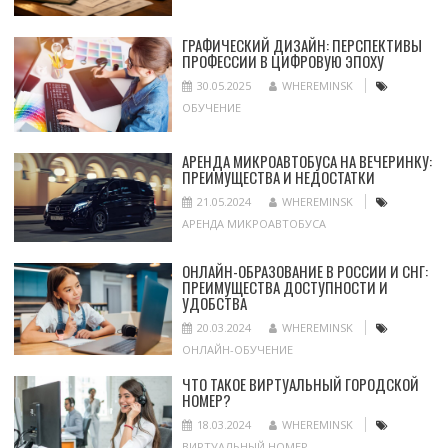
ГРАФИЧЕСКИЙ ДИЗАЙН: ПЕРСПЕКТИВЫ
ПРОФЕССИИ В ЦИФРОВУЮ ЭПОХУ
30.05.2025
WHEREMINSK
ОБУЧЕНИЕ
АРЕНДА МИКРОАВТОБУСА НА ВЕЧЕРИНКУ:
ПРЕИМУЩЕСТВА И НЕДОСТАТКИ
21.05.2024
WHEREMINSK
АРЕНДА МИКРОАВТОБУСА
ОНЛАЙН-ОБРАЗОВАНИЕ В РОССИИ И СНГ:
ПРЕИМУЩЕСТВА ДОСТУПНОСТИ И
УДОБСТВА
20.03.2024
WHEREMINSK
ОНЛАЙН-ОБУЧЕНИЕ
ЧТО ТАКОЕ ВИРТУАЛЬНЫЙ ГОРОДСКОЙ
НОМЕР?
18.03.2024
WHEREMINSK
ВИРТУАЛЬНЫЙ НОМЕР