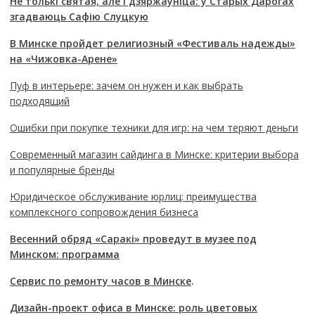
Не толькі святая, але і дзяржаўніца: у Старых Дарогах
згадваюць Сафію Слуцкую
В Минске пройдет религиозный «Фестиваль надежды»
на «Чижовка-Арене»
Пуф в интерьере: зачем он нужен и как выбрать
подходящий
Ошибки при покупке техники для игр: на чем теряют деньги
Современный магазин сайдинга в Минске: критерии выбора
и популярные бренды
Юридическое обслуживание юрлиц: преимущества
комплексного сопровождения бизнеса
Весенний обряд «Саракі» проведут в музее под
Минском: программа
Сервис по ремонту часов в Минске
.
Дизайн-проект офиса в Минске: роль цветовых