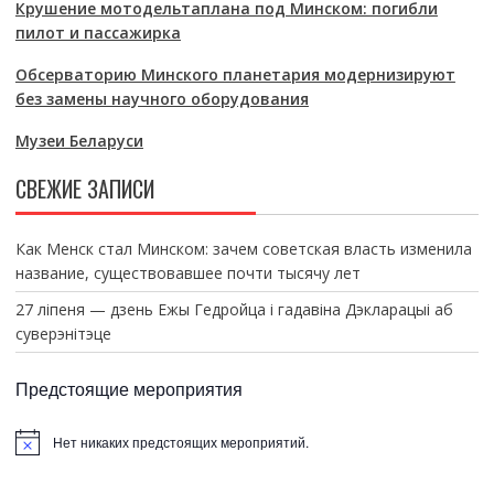
Крушение мотодельтаплана под Минском: погибли
пилот и пассажирка
Обсерваторию Минского планетария модернизируют
без замены научного оборудования
Музеи Беларуси
СВЕЖИЕ ЗАПИСИ
Как Менск стал Минском: зачем советская власть изменила
название, существовавшее почти тысячу лет
27 ліпеня — дзень Ежы Гедройца і гадавіна Дэкларацыі аб
суверэнітэце
Предстоящие мероприятия
Нет никаких предстоящих мероприятий.
З
а
м