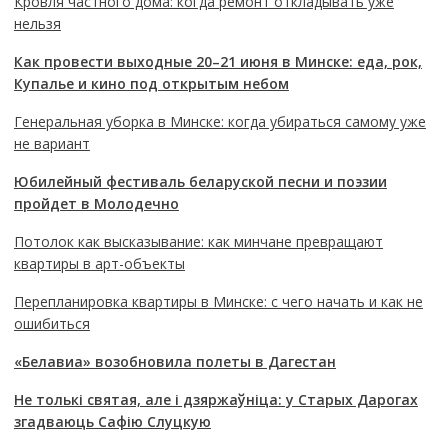
Кровля частного дома: когда ремонт откладывать уже
нельзя
Как провести выходные 20–21 июня в Минске: еда, рок,
Купалье и кино под открытым небом
Генеральная уборка в Минске: когда убираться самому уже
не вариант
Юбилейный фестиваль беларуской песни и поэзии
пройдет в Молодечно
Потолок как высказывание: как минчане превращают
квартиры в арт-объекты
Перепланировка квартиры в Минске: с чего начать и как не
ошибиться
«Белавиа» возобновила полеты в Дагестан
Не толькі святая, але і дзяржаўніца: у Старых Дарогах
згадваюць Сафію Слуцкую