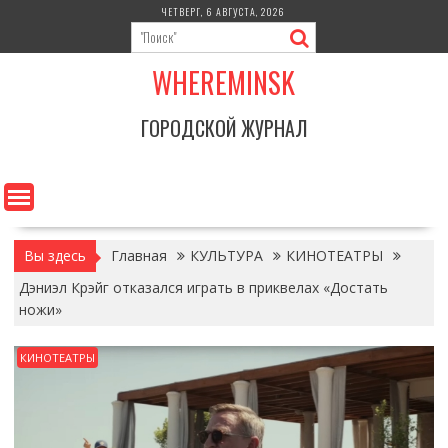
Перейти
ЧЕТВЕРГ, 6 АВГУСТА, 2026
к
содержимому
WHEREMINSK
ГОРОДСКОЙ ЖУРНАЛ
Вы здесь
Главная
КУЛЬТУРА
КИНОТЕАТРЫ
Дэниэл Крэйг отказался играть в приквелах «Достать
ножи»
КИНОТЕАТРЫ