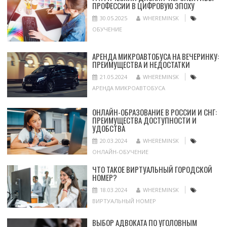
ПРОФЕССИИ В ЦИФРОВУЮ ЭПОХУ
30.05.2025
WHEREMINSK
ОБУЧЕНИЕ
АРЕНДА МИКРОАВТОБУСА НА ВЕЧЕРИНКУ:
ПРЕИМУЩЕСТВА И НЕДОСТАТКИ
21.05.2024
WHEREMINSK
АРЕНДА МИКРОАВТОБУСА
ОНЛАЙН-ОБРАЗОВАНИЕ В РОССИИ И СНГ:
ПРЕИМУЩЕСТВА ДОСТУПНОСТИ И
УДОБСТВА
20.03.2024
WHEREMINSK
ОНЛАЙН-ОБУЧЕНИЕ
ЧТО ТАКОЕ ВИРТУАЛЬНЫЙ ГОРОДСКОЙ
НОМЕР?
18.03.2024
WHEREMINSK
ВИРТУАЛЬНЫЙ НОМЕР
ВЫБОР АДВОКАТА ПО УГОЛОВНЫМ