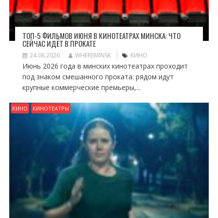
ТОП-5 ФИЛЬМОВ ИЮНЯ В КИНОТЕАТРАХ МИНСКА: ЧТО
СЕЙЧАС ИДЁТ В ПРОКАТЕ
24.06.2026
WHEREMINSK
КИНО
Июнь 2026 года в минских кинотеатрах проходит
под знаком смешанного проката: рядом идут
крупные коммерческие премьеры,...
КИНО
КИНОТЕАТРЫ