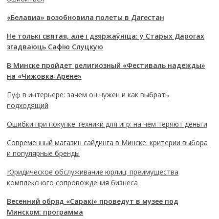
«Белавиа» возобновила полеты в Дагестан
Не толькі святая, але і дзяржаўніца: у Старых Дарогах
згадваюць Сафію Слуцкую
В Минске пройдет религиозный «Фестиваль надежды»
на «Чижовка-Арене»
Пуф в интерьере: зачем он нужен и как выбрать
подходящий
Ошибки при покупке техники для игр: на чем теряют деньги
Современный магазин сайдинга в Минске: критерии выбора
и популярные бренды
Юридическое обслуживание юрлиц: преимущества
комплексного сопровождения бизнеса
Весенний обряд «Саракі» проведут в музее под
Минском: программа