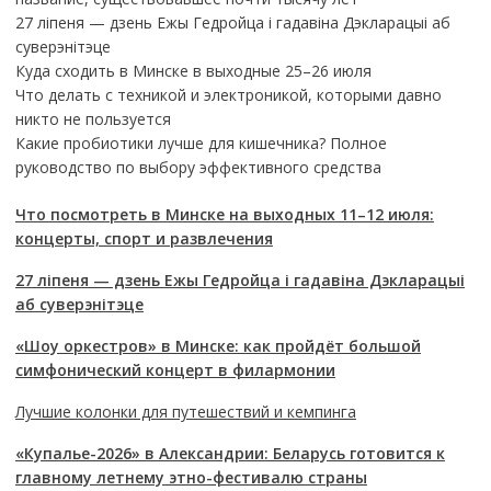
27 ліпеня — дзень Ежы Гедройца і гадавіна Дэкларацыі аб
суверэнітэце
Куда сходить в Минске в выходные 25–26 июля
Что делать с техникой и электроникой, которыми давно
никто не пользуется
Какие пробиотики лучше для кишечника? Полное
руководство по выбору эффективного средства
Что посмотреть в Минске на выходных 11–12 июля:
концерты, спорт и развлечения
27 ліпеня — дзень Ежы Гедройца і гадавіна Дэкларацыі
аб суверэнітэце
«Шоу оркестров» в Минске: как пройдёт большой
симфонический концерт в филармонии
Лучшие колонки для путешествий и кемпинга
«Купалье-2026» в Александрии: Беларусь готовится к
главному летнему этно-фестивалю страны