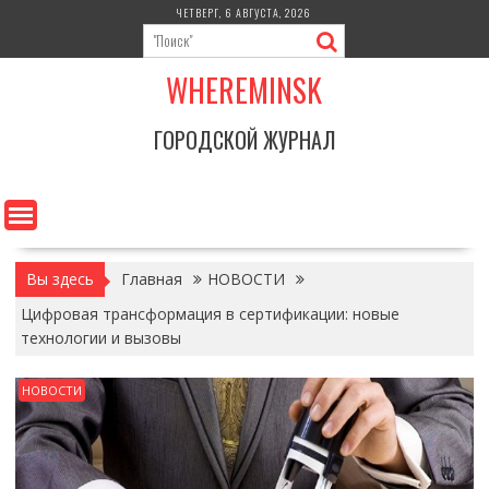
Перейти
ЧЕТВЕРГ, 6 АВГУСТА, 2026
к
содержимому
WHEREMINSK
ГОРОДСКОЙ ЖУРНАЛ
Вы здесь
Главная
НОВОСТИ
Цифровая трансформация в сертификации: новые
технологии и вызовы
НОВОСТИ