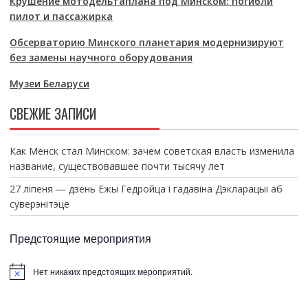
Крушение мотодельтаплана под Минском: погибли
пилот и пассажирка
Обсерваторию Минского планетария модернизируют
без замены научного оборудования
Музеи Беларуси
СВЕЖИЕ ЗАПИСИ
Как Менск стал Минском: зачем советская власть изменила
название, существовавшее почти тысячу лет
27 ліпеня — дзень Ежы Гедройца і гадавіна Дэкларацыі аб
суверэнітэце
Предстоящие мероприятия
Нет никаких предстоящих мероприятий.
З
а
м