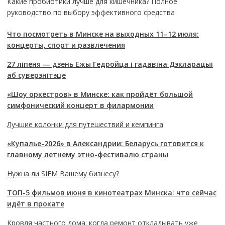
Какие пробиотики лучше для кишечника? Полное
руководство по выбору эффективного средства
Что посмотреть в Минске на выходных 11–12 июля:
концерты, спорт и развлечения
27 ліпеня — дзень Ежы Гедройца і гадавіна Дэкларацыі
аб суверэнітэце
«Шоу оркестров» в Минске: как пройдёт большой
симфонический концерт в филармонии
Лучшие колонки для путешествий и кемпинга
«Купалье-2026» в Александрии: Беларусь готовится к
главному летнему этно-фестивалю страны
Нужна ли SIEM Вашему бизнесу?
ТОП-5 фильмов июня в кинотеатрах Минска: что сейчас
идёт в прокате
Кровля частного дома: когда ремонт откладывать уже