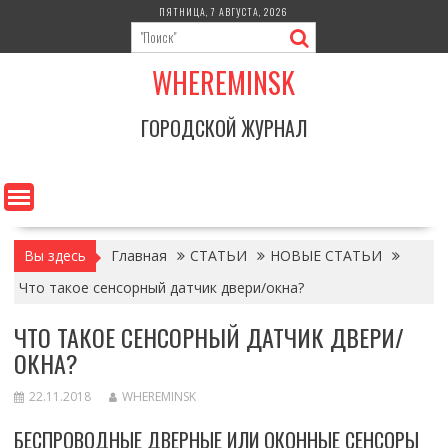
Перейти
ПЯТНИЦА, 7 АВГУСТА, 2026
к
содержимому
WHEREMINSK
ГОРОДСКОЙ ЖУРНАЛ
Вы здесь
Главная
СТАТЬИ
НОВЫЕ СТАТЬИ
Что такое сенсорный датчик двери/окна?
ЧТО ТАКОЕ СЕНСОРНЫЙ ДАТЧИК ДВЕРИ/
ОКНА?
22.11.2018
WHEREMINSK
БЕСПРОВОДНЫЕ ДВЕРНЫЕ ИЛИ ОКОННЫЕ СЕНСОРЫ