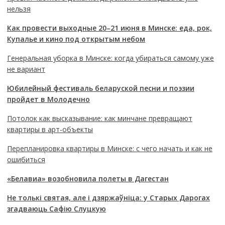
нельзя
Как провести выходные 20–21 июня в Минске: еда, рок,
Купалье и кино под открытым небом
Генеральная уборка в Минске: когда убираться самому уже
не вариант
Юбилейный фестиваль беларуской песни и поэзии
пройдет в Молодечно
Потолок как высказывание: как минчане превращают
квартиры в арт-объекты
Перепланировка квартиры в Минске: с чего начать и как не
ошибиться
«Белавиа» возобновила полеты в Дагестан
Не толькі святая, але і дзяржаўніца: у Старых Дарогах
згадваюць Сафію Слуцкую