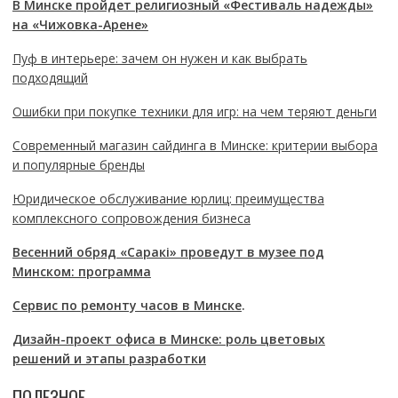
В Минске пройдет религиозный «Фестиваль надежды»
на «Чижовка-Арене»
Пуф в интерьере: зачем он нужен и как выбрать
подходящий
Ошибки при покупке техники для игр: на чем теряют деньги
Современный магазин сайдинга в Минске: критерии выбора
и популярные бренды
Юридическое обслуживание юрлиц: преимущества
комплексного сопровождения бизнеса
Весенний обряд «Саракі» проведут в музее под
Минском: программа
Сервис по ремонту часов в Минске
.
Дизайн-проект офиса в Минске: роль цветовых
решений и этапы разработки
ПОЛЕЗНОЕ