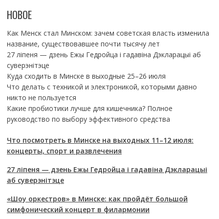
НОВОЕ
Как Менск стал Минском: зачем советская власть изменила
название, существовавшее почти тысячу лет
27 ліпеня — дзень Ежы Гедройца і гадавіна Дэкларацыі аб
суверэнітэце
Куда сходить в Минске в выходные 25–26 июля
Что делать с техникой и электроникой, которыми давно
никто не пользуется
Какие пробиотики лучше для кишечника? Полное
руководство по выбору эффективного средства
Что посмотреть в Минске на выходных 11–12 июля:
концерты, спорт и развлечения
27 ліпеня — дзень Ежы Гедройца і гадавіна Дэкларацыі
аб суверэнітэце
«Шоу оркестров» в Минске: как пройдёт большой
симфонический концерт в филармонии