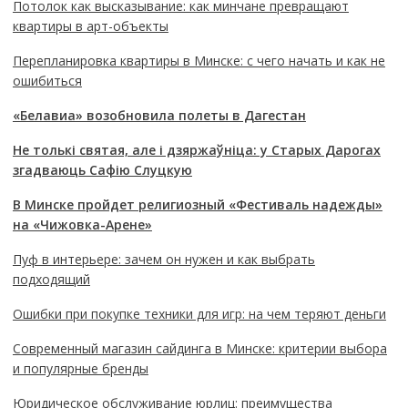
Потолок как высказывание: как минчане превращают
квартиры в арт-объекты
Перепланировка квартиры в Минске: с чего начать и как не
ошибиться
«Белавиа» возобновила полеты в Дагестан
Не толькі святая, але і дзяржаўніца: у Старых Дарогах
згадваюць Сафію Слуцкую
В Минске пройдет религиозный «Фестиваль надежды»
на «Чижовка-Арене»
Пуф в интерьере: зачем он нужен и как выбрать
подходящий
Ошибки при покупке техники для игр: на чем теряют деньги
Современный магазин сайдинга в Минске: критерии выбора
и популярные бренды
Юридическое обслуживание юрлиц: преимущества