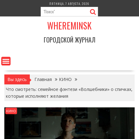
Перейти
ПЯТНИЦА, 7 АВГУСТА, 2026
к
содержимому
WHEREMINSK
ГОРОДСКОЙ ЖУРНАЛ
Вы здесь
Главная
КИНО
Что смотреть: семейное фэнтези «Волшебники» о спичках,
которые исполняют желания
КИНО