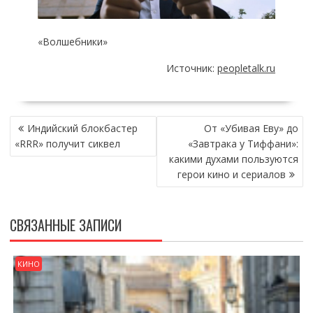
«Волшебники»
Источник:
peopletalk.ru
НАВИГАЦИЯ
Индийский блокбастер
От «Убивая Еву» до
ПО
«RRR» получит сиквел
«Завтрака у Тиффани»:
ЗАПИСЯМ
какими духами пользуются
герои кино и сериалов
СВЯЗАННЫЕ ЗАПИСИ
КИНО