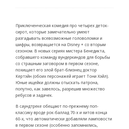
Приключенческая комедия про четырех деток-
сирот, которые замечательно умеют
разгадывать всевозможные головоломки и
шифры, возвращается на Disney + со вторым
сезоном. В новых сериях мистера Бенедикта,
собравшего команду вундеркиндов для борьбы
со страшным заговором в первом сезоне,
похищает его злой брат-близнец доктор
Кертэйн (обоих персонажей играет Тони Хэйл).
Юные ищейки должны отыскать патрона,
попутно, как завелось, разрешив множество
ребусов и задачек.
В саундтреке обещают по-прежнему поп-
классику вроде рок-баллад 70-х и хитов конца
60-х, что автоматически добавляли ламповости
в первом сезоне (особенно запомнились,