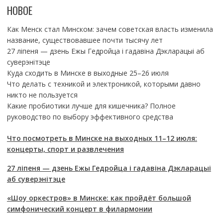
НОВОЕ
Как Менск стал Минском: зачем советская власть изменила
название, существовавшее почти тысячу лет
27 ліпеня — дзень Ежы Гедройца і гадавіна Дэкларацыі аб
суверэнітэце
Куда сходить в Минске в выходные 25–26 июля
Что делать с техникой и электроникой, которыми давно
никто не пользуется
Какие пробиотики лучше для кишечника? Полное
руководство по выбору эффективного средства
Что посмотреть в Минске на выходных 11–12 июля:
концерты, спорт и развлечения
27 ліпеня — дзень Ежы Гедройца і гадавіна Дэкларацыі
аб суверэнітэце
«Шоу оркестров» в Минске: как пройдёт большой
симфонический концерт в филармонии