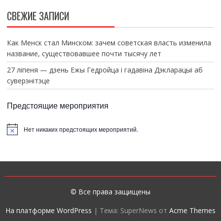
СВЕЖИЕ ЗАПИСИ
Как Менск стал Минском: зачем советская власть изменила
название, существовавшее почти тысячу лет
27 ліпеня — дзень Ежы Гедройца і гадавіна Дэкларацыі аб
суверэнітэце
Предстоящие мероприятия
Нет никаких предстоящих мероприятий.
З
а
м
е
т
к
а
© Все права защищены
На платформе WordPress
|
Тема: SuperNews от
Acme Themes