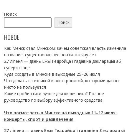
Поиск
Поиск
НОВОЕ
Как Менск стал Минском: зачем советская власть изменила
название, существовавшее почти тысячу лет
27 ліпеня — дзень Ежы Гедройца і гадавіна Дэкларацыі аб
суверэнітэце
Куда сходить в Минске в выходные 25–26 июля
Что делать с техникой и электроникой, которыми давно
никто не пользуется
Какие пробиотики лучше для кишечника? Полное
руководство по выбору эффективного средства
Что посмотреть в Минске на выходных 11–12 июля:
концерты, спорт и развлечения
27 ліпеня — дзень Ежы Гедройца і гадавіна Дэкларацыі