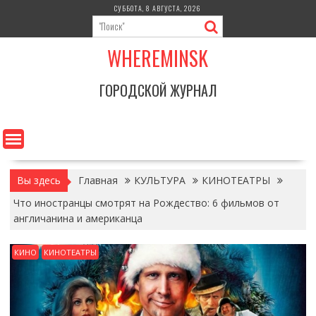
Перейти
СУББОТА, 8 АВГУСТА, 2026
к
содержимому
WHEREMINSK
ГОРОДСКОЙ ЖУРНАЛ
Вы здесь
Главная
КУЛЬТУРА
КИНОТЕАТРЫ
Что иностранцы смотрят на Рождество: 6 фильмов от
англичанина и американца
КИНО
КИНОТЕАТРЫ