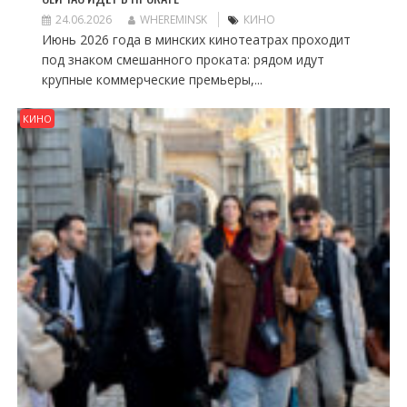
24.06.2026
WHEREMINSK
КИНО
Июнь 2026 года в минских кинотеатрах проходит
под знаком смешанного проката: рядом идут
крупные коммерческие премьеры,...
КИНО