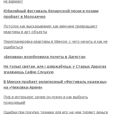
не вариант
Юбилейный фестиваль беларуской песни и поэзии
пройдет в Молодечно
Потолок как высказывание: как минчане превращают
квартиры в арт-объекты
Перепланировка квартиры в Минске: с чего начать и как не
ошибиться
«Белавиа» возобновила полеты в Дагестан
Не толькі святая, але і дзяржаўніца: у Старых Дарогах
згадваюць Сафію Слуцкую
В Минске пройдет религиозный «Фестиваль надежды»
на «Чижовка-Арене»
Пуф в интерьере: зачем он нужен и как выбрать
подходящий
Ошибки при покупке техники для игр: на чем теряют деньги