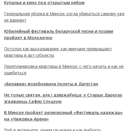
Купалье и кино под открытым небом
Генеральная уборка в Минске: когда убираться самому уже
не вариант
Юбилейный фестиваль беларуской песни и поэзии
пройдет в Молодечно
Потолок как высказывание: как минчане превращают
квартиры в арт-объекты
Перепланировка квартиры в Минске: с чего начать и как не
ошибиться
«Белавиа» возобновила полеты в Дагестан
Не толькі святая, але і дзяржаўніца: у Старых Дарогах
згадваюць Сафію Слуцкую
В Минске пройдет религиозный «Фестиваль надежды»
на «Чижовка-Арене»
Пуф в интерьере: зачем он нужен и как выбрать