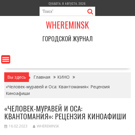
Перейти
СУББОТА, 8 АВГУСТА, 2026
к
содержимому
WHEREMINSK
ГОРОДСКОЙ ЖУРНАЛ
Вы здесь
Главная
КИНО
«Человек-муравей и Оса: Квантомания»: Рецензия
Киноафиши
«ЧЕЛОВЕК-МУРАВЕЙ И ОСА:
КВАНТОМАНИЯ»: РЕЦЕНЗИЯ КИНОАФИШИ
16.02.2023
WHEREMINSK