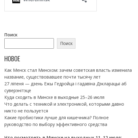
Поиск
Поиск
НОВОЕ
Как Менск стал Минском: зачем советская власть изменила
название, существовавшее почти тысячу лет
27 ліпеня — дзень Ежы Гедройца і гадавіна Дэкларацыі аб
суверэнітэце
Куда сходить в Минске в выходные 25–26 июля
Что делать с техникой и электроникой, которыми давно
никто не пользуется
Какие пробиотики лучше для кишечника? Полное
руководство по выбору эффективного средства
Что посмотреть в Минске на выходных 11–12 июля: