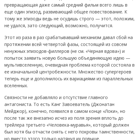
превращающая даже самый средний фильм всего лишь в
еще один эпизод, развивающий общее повествование. К
тому же эпизоды ведь не осудишь строго — этот, положим,
не удался, зато следующий, возможно, получится.
Этот из раза в раз срабатывавший механизм давал сбой на
протяжении всей четвертой фазы, состоящей из совсем
ненужных эпизодов-филлеров (не см. «Черная вдова») и
попыток заявить новую большую объединяющую идею —
мультивселенную, очевидная проблема которой состояла в
ее изначальной центробежности. Множество супергероев
теперь еще и дополнилось их вариациями из параллельных
вселенных.
Связности не добавляло и отсутствие главного
антагониста. То есть Канг Завоеватель (Джонатан
Мейджор), конечно, появился в самом конце «Локи», но
после так же внезапно исчез из поля зрения вплоть до
трейлера третьего «Человека-муравья», который должен
был хотя бы отчасти снять с него покровы таинственности,
но вместо этого только натянул их повыше.