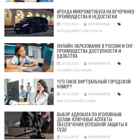
АРЕНДА МИКРОАВТОБУСА НА ВЕЧЕРИНКУ:
ПРЕИМУЩЕСТВА И НЕДОСТАТКИ
21.05.2024
WHEREMINSK
АРЕНДА МИКРОАВТОБУСА
ОНЛАЙН-ОБРАЗОВАНИЕ В РОССИИ И СНГ:
ПРЕИМУЩЕСТВА ДОСТУПНОСТИ И
УДОБСТВА
20.03.2024
WHEREMINSK
ОНЛАЙН-ОБУЧЕНИЕ
ЧТО ТАКОЕ ВИРТУАЛЬНЫЙ ГОРОДСКОЙ
НОМЕР?
18.03.2024
WHEREMINSK
ВИРТУАЛЬНЫЙ НОМЕР
ВЫБОР АДВОКАТА ПО УГОЛОВНЫМ
ДЕЛАМ: КЛЮЧЕВЫЕ АСПЕКТЫ
ОБЕСПЕЧЕНИЯ УСПЕШНОЙ ЗАЩИТЫ В
СУДЕ
05.02.2024
WHEREMINSK