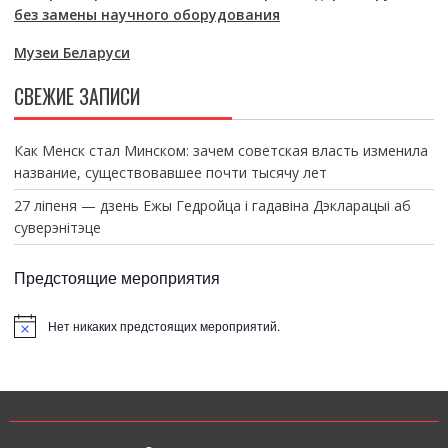
без замены научного оборудования
Музеи Беларуси
СВЕЖИЕ ЗАПИСИ
Как Менск стал Минском: зачем советская власть изменила
название, существовавшее почти тысячу лет
27 ліпеня — дзень Ежы Гедройца і гадавіна Дэкларацыі аб
суверэнітэце
Предстоящие мероприятия
Нет никаких предстоящих мероприятий.
З
а
м
е
т
к
а