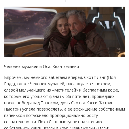
Человек-муравей и Оса: Квантомания
Впрочем, мы немного забегаем вперед. Скотт Лэнг (Пол
Радд), он же Человек-муравей, наслаждается покоем,
славой мельчайшего из «Мстителей» и бесплатным кофе,
которым его угощают фанаты. За пять лет, прошедших
после победы над Таносом, дочь Скотта Кэсси (Кэтрин
Ньютон) успела повзрослеть, а ее восхищение собственным
папенькой потускнело пропорционально росту
сознательности. Пока Лэнг выступает на чтениях
собственной книги, Кэсси и Хоуп (Эванджелин Лилли),