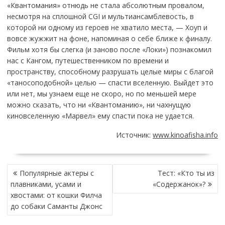
«Квантомания» отнюдь не стала абсолютным провалом,
несмотря на сплошной CGI и мультиансамблевость, в
которой ни одному из героев не хватило места, — Хоуп и
вовсе жужжит на фоне, напоминая о себе ближе к финалу.
Фильм хотя бы слегка (и заново после «Локи») познакомил
нас с Кангом, путешественником по времени и
пространству, способному разрушать целые миры с благой
«таносоподобной» целью — спасти вселенную. Выйдет это
или нет, мы узнаем еще не скоро, но по меньшей мере
можно сказать, что ни «Квантоманию», ни чахнущую
киновселенную «Марвел» ему спасти пока не удается.
Источник:
www.kinoafisha.info
НАВИГАЦИЯ
Популярные актеры с
Тест: «Кто ты из
ПО
плавниками, усами и
«Содержанок»?
ЗАПИСЯМ
хвостами: от кошки Филча
до собаки Саманты Джонс