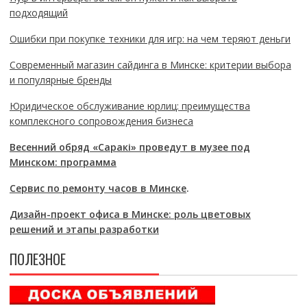
подходящий
Ошибки при покупке техники для игр: на чем теряют деньги
Современный магазин сайдинга в Минске: критерии выбора
и популярные бренды
Юридическое обслуживание юрлиц: преимущества
комплексного сопровождения бизнеса
Весенний обряд «Саракі» проведут в музее под
Минском: программа
Сервис по ремонту часов в Минске
.
Дизайн-проект офиса в Минске: роль цветовых
решений и этапы разработки
ПОЛЕЗНОЕ