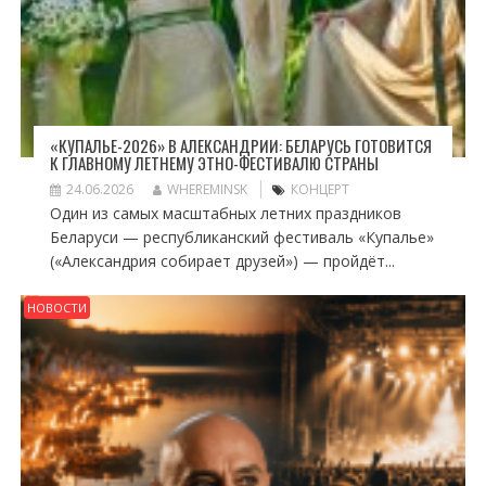
«КУПАЛЬЕ-2026» В АЛЕКСАНДРИИ: БЕЛАРУСЬ ГОТОВИТСЯ
К ГЛАВНОМУ ЛЕТНЕМУ ЭТНО-ФЕСТИВАЛЮ СТРАНЫ
24.06.2026
WHEREMINSK
КОНЦЕРТ
Один из самых масштабных летних праздников
Беларуси — республиканский фестиваль «Купалье»
(«Александрия собирает друзей») — пройдёт...
НОВОСТИ