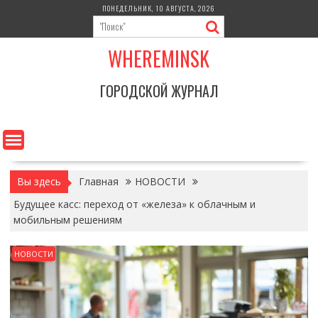
Перейти
ПОНЕДЕЛЬНИК, 10 АВГУСТА, 2026
к
содержимому
WHEREMINSK
ГОРОДСКОЙ ЖУРНАЛ
Вы здесь
Главная
НОВОСТИ
Будущее касс: переход от «железа» к облачным и
мобильным решениям
НОВОСТИ