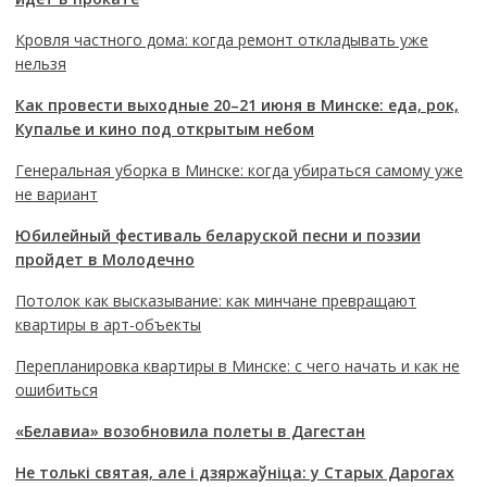
Кровля частного дома: когда ремонт откладывать уже
нельзя
Как провести выходные 20–21 июня в Минске: еда, рок,
Купалье и кино под открытым небом
Генеральная уборка в Минске: когда убираться самому уже
не вариант
Юбилейный фестиваль беларуской песни и поэзии
пройдет в Молодечно
Потолок как высказывание: как минчане превращают
квартиры в арт-объекты
Перепланировка квартиры в Минске: с чего начать и как не
ошибиться
«Белавиа» возобновила полеты в Дагестан
Не толькі святая, але і дзяржаўніца: у Старых Дарогах