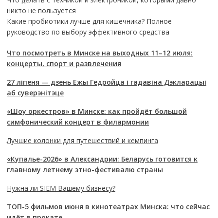
никто не пользуется
Какие пробиотики лучше для кишечника? Полное
руководство по выбору эффективного средства
Что посмотреть в Минске на выходных 11–12 июля:
концерты, спорт и развлечения
27 ліпеня — дзень Ежы Гедройца і гадавіна Дэкларацыі
аб суверэнітэце
«Шоу оркестров» в Минске: как пройдёт большой
симфонический концерт в филармонии
Лучшие колонки для путешествий и кемпинга
«Купалье-2026» в Александрии: Беларусь готовится к
главному летнему этно-фестивалю страны
Нужна ли SIEM Вашему бизнесу?
ТОП-5 фильмов июня в кинотеатрах Минска: что сейчас
идёт в прокате