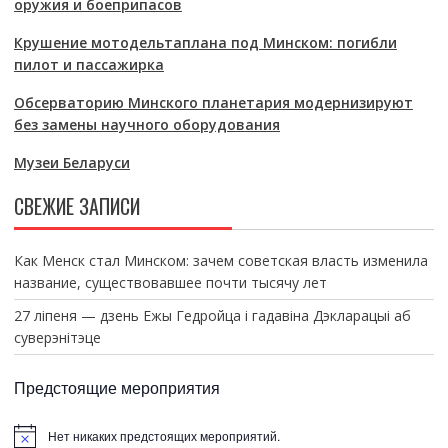
оружия и боеприпасов
Крушение мотодельтаплана под Минском: погибли
пилот и пассажирка
Обсерваторию Минского планетария модернизируют
без замены научного оборудования
Музеи Беларуси
СВЕЖИЕ ЗАПИСИ
Как Менск стал Минском: зачем советская власть изменила
название, существовавшее почти тысячу лет
27 ліпеня — дзень Ежы Гедройца і гадавіна Дэкларацыі аб
суверэнітэце
Предстоящие мероприятия
Нет никаких предстоящих мероприятий.
З