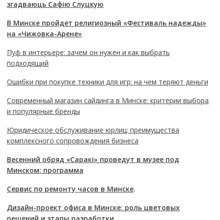
згадваюць Сафію Слуцкую
В Минске пройдет религиозный «Фестиваль надежды»
на «Чижовка-Арене»
Пуф в интерьере: зачем он нужен и как выбрать
подходящий
Ошибки при покупке техники для игр: на чем теряют деньги
Современный магазин сайдинга в Минске: критерии выбора
и популярные бренды
Юридическое обслуживание юрлиц: преимущества
комплексного сопровождения бизнеса
Весенний обряд «Саракі» проведут в музее под
Минском: программа
Сервис по ремонту часов в Минске
.
Дизайн-проект офиса в Минске: роль цветовых
решений и этапы разработки