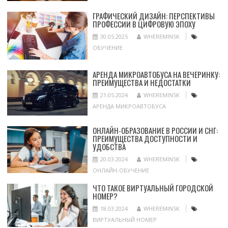
ГРАФИЧЕСКИЙ ДИЗАЙН: ПЕРСПЕКТИВЫ
ПРОФЕССИИ В ЦИФРОВУЮ ЭПОХУ
30.05.2025
WHEREMINSK
ОБУЧЕНИЕ
АРЕНДА МИКРОАВТОБУСА НА ВЕЧЕРИНКУ:
ПРЕИМУЩЕСТВА И НЕДОСТАТКИ
21.05.2024
WHEREMINSK
АРЕНДА МИКРОАВТОБУСА
ОНЛАЙН-ОБРАЗОВАНИЕ В РОССИИ И СНГ:
ПРЕИМУЩЕСТВА ДОСТУПНОСТИ И
УДОБСТВА
20.03.2024
WHEREMINSK
ОНЛАЙН-ОБУЧЕНИЕ
ЧТО ТАКОЕ ВИРТУАЛЬНЫЙ ГОРОДСКОЙ
НОМЕР?
18.03.2024
WHEREMINSK
ВИРТУАЛЬНЫЙ НОМЕР