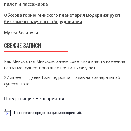
пилот и пассажирка
Обсерваторию Минского планетария модернизируют
без замены научного оборудования
Музеи Беларуси
СВЕЖИЕ ЗАПИСИ
Как Менск стал Минском: зачем советская власть изменила
название, существовавшее почти тысячу лет
27 ліпеня — дзень Ежы Гедройца і гадавіна Дэкларацыі аб
суверэнітэце
Предстоящие мероприятия
Нет никаких предстоящих мероприятий.
З
а
м
е