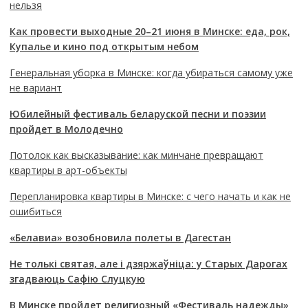
нельзя
Как провести выходные 20–21 июня в Минске: еда, рок,
Купалье и кино под открытым небом
Генеральная уборка в Минске: когда убираться самому уже
не вариант
Юбилейный фестиваль беларуской песни и поэзии
пройдет в Молодечно
Потолок как высказывание: как минчане превращают
квартиры в арт-объекты
Перепланировка квартиры в Минске: с чего начать и как не
ошибиться
«Белавиа» возобновила полеты в Дагестан
Не толькі святая, але і дзяржаўніца: у Старых Дарогах
згадваюць Сафію Слуцкую
В Минске пройдет религиозный «Фестиваль надежды»