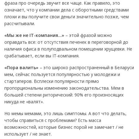
фраза про очередь звучит все чаще. Как правило, это
означает, что у компании дела с оборотными средствами
плохи и вы получите свои деньги значительно позже, чем
рассчитывали.
«Мы же не
IT
-компания…»
– этой фразой можно
оправдать все: от отсутствия печенек в переговорной до
наличия офиса в полуподвальном помещении хрущевки. Не
срабатывает, если вы IT-компания.
«Пора валить»
– это широко распространенный в Беларуси
мем, сейчас пользуется популярностью у молодежи и
стартаперов. Всплески популярности прямо
пропорциональны изменению законодательства. Мем в
большей степени риторический: 90% его произносящих
никуда не «валят».
Но мемы мемами, это лишь симптомы. А вот что делать,
чтобы справиться с проблемами? Есть масса
возможностей, которые бизнес порой не замечает / не
использует / не знает.