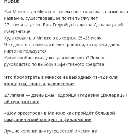
НОВОЕ
Как Менск стал Минском: зачем советская власть изменила
название, существовавшее почти тысячу лет
27 ліпеня — дзень Ежы Гедройца і гадавіна Дэкларацыі аб
суверэнітэце
Куда сходить в Минске в выходные 25–26 июля
Что делать с техникой и электроникой, которыми давно
никто не пользуется
Какие пробиотики лучше для кишечника? Полное
руководство по выбору эффективного средства
Что посмотреть в Минске на выходных 11–12 июля:
концерты, спорт и развлечения
27 ліпеня — дзень Ежы Гедройца і гадавіна Дэкларацыі
аб суверэнітэце
«Шоу оркестров» в Минске: как пройдёт большой
симфонический концерт в филармонии
Лучшие колонки для путешествий и кемпинга