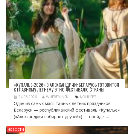
«КУПАЛЬЕ-2026» В АЛЕКСАНДРИИ: БЕЛАРУСЬ ГОТОВИТСЯ
К ГЛАВНОМУ ЛЕТНЕМУ ЭТНО-ФЕСТИВАЛЮ СТРАНЫ
24.06.2026
WHEREMINSK
КОНЦЕРТ
Один из самых масштабных летних праздников
Беларуси — республиканский фестиваль «Купалье»
(«Александрия собирает друзей») — пройдёт...
НОВОСТИ