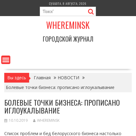
Перейти
СУББОТА, 8 АВГУСТА, 2026
к
содержимому
WHEREMINSK
ГОРОДСКОЙ ЖУРНАЛ
Вы здесь
Главная
НОВОСТИ
Болевые точки бизнеса: прописано иглоукалывание
БОЛЕВЫЕ ТОЧКИ БИЗНЕСА: ПРОПИСАНО
ИГЛОУКАЛЫВАНИЕ
10.10.2019
WHEREMINSK
Список проблем и бед белорусского бизнеса настолько