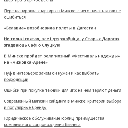
Перепланировка квартиры в Минске: с чего начать и как не
ошибиться
«Белавиа» возобновила полеты в Дагестан
Не толькі святая, але і дзяржаўніца: у Старых Дарогах
згадваюць Сафію Слуцкую
В Минске пройдет религиозный «Фестиваль надежды»
на «Чижовка-Арене»
Пуф в интерьере: зачем он нужен и как выбрать
подходящий
Ошибки при покупке техники для игр: на чем теряют деньги
Современный магазин сайдинга в Минске: критерии выбора
и популярные бренды
Юридическое обслуживание юрлиц: преимущества
комплексного сопровождения бизнеса