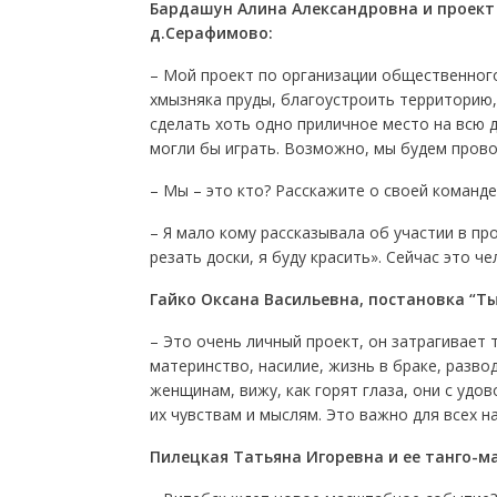
Бардашун Алина Александровна и проект
д.Серафимово:
– Мой проект по организации общественного
хмызняка пруды, благоустроить территорию, 
сделать хоть одно приличное место на всю д
могли бы играть. Возможно, мы будем прово
– Мы – это кто? Расскажите о своей команде
– Я мало кому рассказывала об участии в прое
резать доски, я буду красить». Сейчас это ч
Гайко Оксана Васильевна, постановка “Ты
– Это очень личный проект, он затрагивает 
материнство, насилие, жизнь в браке, развод
женщинам, вижу, как горят глаза, они с удо
их чувствам и мыслям. Это важно для всех на
Пилецкая Татьяна Игоревна и ее танго-м