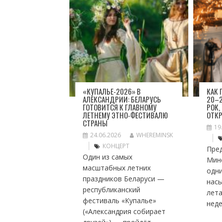
«КУПАЛЬЕ-2026» В
КАК
АЛЕКСАНДРИИ: БЕЛАРУСЬ
20–2
ГОТОВИТСЯ К ГЛАВНОМУ
РОК,
ЛЕТНЕМУ ЭТНО-ФЕСТИВАЛЮ
ОТК
СТРАНЫ
19
24.06.2026
WHEREMINSK
КОНЦЕРТ
Пре
Один из самых
Мин
масштабных летних
одн
праздников Беларуси —
нас
республиканский
лет
фестиваль «Купалье»
неде
(«Александрия собирает