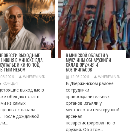
 ПРОВЕСТИ ВЫХОДНЫЕ
В МИНСКОЙ ОБЛАСТИ У
1 ИЮНЯ В МИНСКЕ: ЕДА,
МУЖЧИНЫ ОБНАРУЖИЛИ
 КУПАЛЬЕ И КИНО ПОД
СКЛАД ОРУЖИЯ И
РЫТЫМ НЕБОМ
БОЕПРИПАСОВ
.06.2026
WHEREMINSK
12.05.2026
WHEREMINSK
В Дзержинском районе
КОНЦЕРТ
дстоящие выходные в
сотрудники
ске обещают стать
правоохранительных
ими из самых
органов изъяли у
ыщенных с начала
местного жителя крупный
а. После дождливой
арсенал
ли...
незарегистрированного
оружия. Об этом...