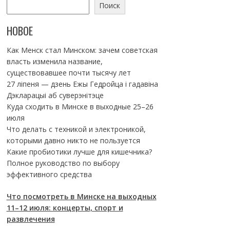
Поиск
НОВОЕ
Как Менск стал Минском: зачем советская
власть изменила название,
существовавшее почти тысячу лет
27 ліпеня — дзень Ежы Гедройца і гадавіна
Дэкларацыі аб суверэнітэце
Куда сходить в Минске в выходные 25–26
июля
Что делать с техникой и электроникой,
которыми давно никто не пользуется
Какие пробиотики лучше для кишечника?
Полное руководство по выбору
эффективного средства
Что посмотреть в Минске на выходных
11–12 июля: концерты, спорт и
развлечения