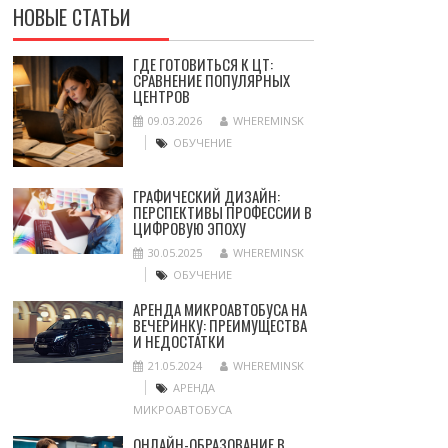
НОВЫЕ СТАТЬИ
ГДЕ ГОТОВИТЬСЯ К ЦТ:
СРАВНЕНИЕ ПОПУЛЯРНЫХ
ЦЕНТРОВ
09.03.2026
WHEREMINSK
ОБУЧЕНИЕ
ГРАФИЧЕСКИЙ ДИЗАЙН:
ПЕРСПЕКТИВЫ ПРОФЕССИИ В
ЦИФРОВУЮ ЭПОХУ
30.05.2025
WHEREMINSK
ОБУЧЕНИЕ
АРЕНДА МИКРОАВТОБУСА НА
ВЕЧЕРИНКУ: ПРЕИМУЩЕСТВА
И НЕДОСТАТКИ
21.05.2024
WHEREMINSK
АРЕНДА
МИКРОАВТОБУСА
ОНЛАЙН-ОБРАЗОВАНИЕ В