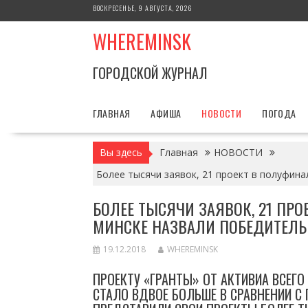
Перейти
ВОСКРЕСЕНЬЕ, 9 АВГУСТА, 2026
к
WHEREMINSK
содержимому
ГОРОДСКОЙ ЖУРНАЛ
ГЛАВНАЯ
АФИША
НОВОСТИ
ПОГОДА
Вы здесь
Главная
НОВОСТИ
Более тысячи заявок, 21 проект в полуфина
БОЛЕЕ ТЫСЯЧИ ЗАЯВОК, 21 ПРО
МИНСКЕ НАЗВАЛИ ПОБЕДИТЕЛЬН
19.12.2018
WHEREMINSK
ПРОЕКТУ «ГРАНТЫ» ОТ АКТИВИА ВСЕГО
СТАЛО ВДВОЕ БОЛЬШЕ В СРАВНЕНИИ С