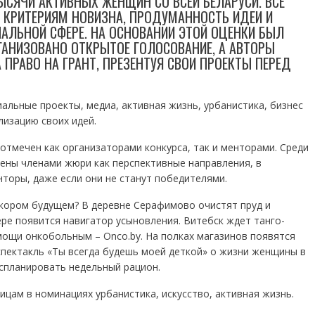
ЫСЯЧИ АКТИВНЫХ ЖЕНЩИН СО ВСЕЙ БЕЛАРУСИ. ВСЕ
 КРИТЕРИЯМ НОВИЗНА, ПРОДУМАННОСТЬ ИДЕИ И
АЛЬНОЙ СФЕРЕ. НА ОСНОВАНИИ ЭТОЙ ОЦЕНКИ БЫЛ
ГАНИЗОВАНО ОТКРЫТОЕ ГОЛОСОВАНИЕ, А АВТОРЫ
ПРАВО НА ГРАНТ, ПРЕЗЕНТУЯ СВОИ ПРОЕКТЫ ПЕРЕД
иальные проекты, медиа, активная жизнь, урбанистика, бизнес
лизацию своих идей.
отмечен как организаторами конкурса, так и менторами. Среди
ены членами жюри как перспективные направления, в
торы, даже если они не станут победителями.
скором будущем? В деревне Серафимово очистят пруд и
ре появится навигатор усыновления. Витебск ждет танго-
ощи онкобольным – Onco.by. На полках магазинов появятся
спектакль «Ты всегда будешь моей деткой» о жизни женщины в
спланировать недельный рацион.
цам в номинациях урбанистика, искусство, активная жизнь.