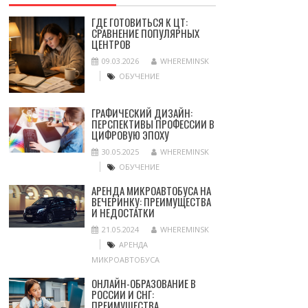
ГДЕ ГОТОВИТЬСЯ К ЦТ:
СРАВНЕНИЕ ПОПУЛЯРНЫХ
ЦЕНТРОВ
09.03.2026
WHEREMINSK
ОБУЧЕНИЕ
ГРАФИЧЕСКИЙ ДИЗАЙН:
ПЕРСПЕКТИВЫ ПРОФЕССИИ В
ЦИФРОВУЮ ЭПОХУ
30.05.2025
WHEREMINSK
ОБУЧЕНИЕ
АРЕНДА МИКРОАВТОБУСА НА
ВЕЧЕРИНКУ: ПРЕИМУЩЕСТВА
И НЕДОСТАТКИ
21.05.2024
WHEREMINSK
АРЕНДА
МИКРОАВТОБУСА
ОНЛАЙН-ОБРАЗОВАНИЕ В
РОССИИ И СНГ:
ПРЕИМУЩЕСТВА