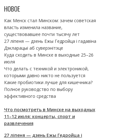
НОВОЕ
Как Менск стал Минском: зачем советская
власть изменила название,
существовавшее почти тысячу лет
27 ліпеня — дзень Ежы Гедройца і гадавіна
Дэкларацыі аб суверэнітэце
Куда сходить в Минске в выходные 25–26
июля
Что делать с техникой и электроникой,
которыми давно никто не пользуется
Какие пробиотики лучше для кишечника?
Полное руководство по выбору
эффективного средства
Что посмотреть в Минске на выходных
11–12 июля: концерты, спорт и
развлечения
27 ліпеня — дзень Ежы Гедройца і