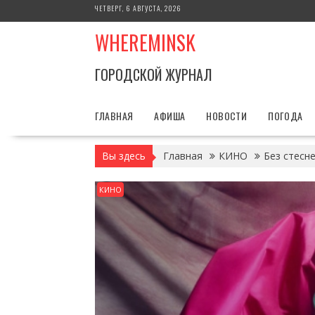
Перейти
ЧЕТВЕРГ, 6 АВГУСТА, 2026
к
WHEREMINSK
содержимому
ГОРОДСКОЙ ЖУРНАЛ
ГЛАВНАЯ
АФИША
НОВОСТИ
ПОГОДА
Вы здесь
Главная
КИНО
Без стесн
КИНО