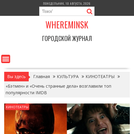
Перейти
ПОНЕДЕЛЬНИК, 10 АВГУСТА, 2026
к
содержимому
WHEREMINSK
ГОРОДСКОЙ ЖУРНАЛ
Вы здесь
Главная
КУЛЬТУРА
КИНОТЕАТРЫ
«Бэтмен» и «Очень странные дела» возглавили топ
популярности IMDB
КИНОТЕАТРЫ