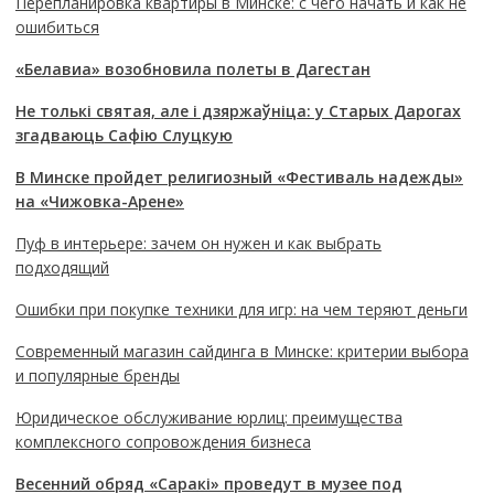
Перепланировка квартиры в Минске: с чего начать и как не
ошибиться
«Белавиа» возобновила полеты в Дагестан
Не толькі святая, але і дзяржаўніца: у Старых Дарогах
згадваюць Сафію Слуцкую
В Минске пройдет религиозный «Фестиваль надежды»
на «Чижовка-Арене»
Пуф в интерьере: зачем он нужен и как выбрать
подходящий
Ошибки при покупке техники для игр: на чем теряют деньги
Современный магазин сайдинга в Минске: критерии выбора
и популярные бренды
Юридическое обслуживание юрлиц: преимущества
комплексного сопровождения бизнеса
Весенний обряд «Саракі» проведут в музее под