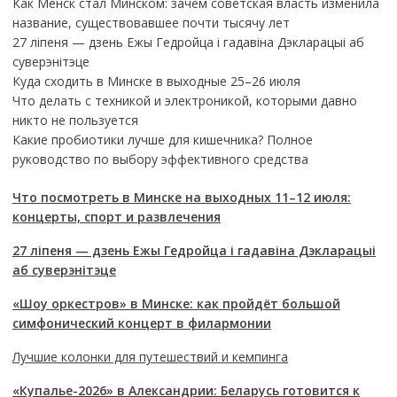
Как Менск стал Минском: зачем советская власть изменила
название, существовавшее почти тысячу лет
27 ліпеня — дзень Ежы Гедройца і гадавіна Дэкларацыі аб
суверэнітэце
Куда сходить в Минске в выходные 25–26 июля
Что делать с техникой и электроникой, которыми давно
никто не пользуется
Какие пробиотики лучше для кишечника? Полное
руководство по выбору эффективного средства
Что посмотреть в Минске на выходных 11–12 июля:
концерты, спорт и развлечения
27 ліпеня — дзень Ежы Гедройца і гадавіна Дэкларацыі
аб суверэнітэце
«Шоу оркестров» в Минске: как пройдёт большой
симфонический концерт в филармонии
Лучшие колонки для путешествий и кемпинга
«Купалье-2026» в Александрии: Беларусь готовится к