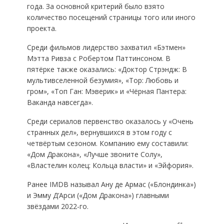
года. За основной критерий было взято
количество посещений страницы того или иного
проекта.
Среди фильмов лидерство захватил «Бэтмен»
Мэтта Ривза с Робертом Паттинсоном. В
пятёрке также оказались: «Доктор Стрэндж: В
мультивселенной безумия», «Тор: Любовь и
гром», «Топ Ган: Мэверик» и «Чёрная Пантера:
Ваканда навсегда».
Среди сериалов первенство оказалось у «Очень
странных дел», вернувшихся в этом году с
четвёртым сезоном. Компанию ему составили:
«Дом Дракона», «Лучше звоните Солу»,
«Властелин колец: Кольца власти» и «Эйфория».
Ранее IMDB называл Ану де Армас («Блондинка»)
и Эмму Д’Арси («Дом Дракона») главными
звёздами 2022-го.