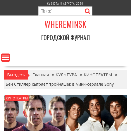
Перейти
СУББОТА, 8 АВГУСТА, 2026
к
содержимому
WHEREMINSK
ГОРОДСКОЙ ЖУРНАЛ
Вы здесь
Главная
КУЛЬТУРА
КИНОТЕАТРЫ
Бен Стиллер сыграет тройняшек в мини-сериале Sony
КИНОТЕАТРЫ