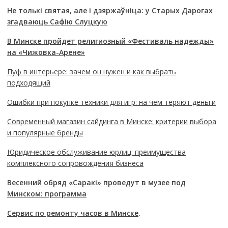
Не толькі святая, але і дзяржаўніца: у Старых Дарогах
згадваюць Сафію Слуцкую
В Минске пройдет религиозный «Фестиваль надежды»
на «Чижовка-Арене»
Пуф в интерьере: зачем он нужен и как выбрать
подходящий
Ошибки при покупке техники для игр: на чем теряют деньги
Современный магазин сайдинга в Минске: критерии выбора
и популярные бренды
Юридическое обслуживание юрлиц: преимущества
комплексного сопровождения бизнеса
Весенний обряд «Саракі» проведут в музее под
Минском: программа
Сервис по ремонту часов в Минске
.