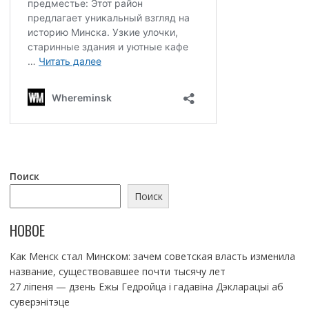
Поиск
Поиск
НОВОЕ
Как Менск стал Минском: зачем советская власть изменила
название, существовавшее почти тысячу лет
27 ліпеня — дзень Ежы Гедройца і гадавіна Дэкларацыі аб
суверэнітэце