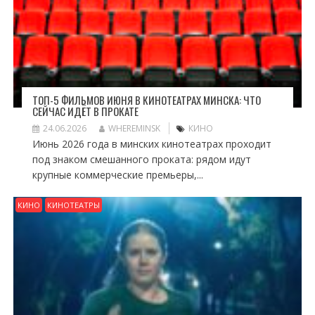
ТОП-5 ФИЛЬМОВ ИЮНЯ В КИНОТЕАТРАХ МИНСКА: ЧТО
СЕЙЧАС ИДЁТ В ПРОКАТЕ
24.06.2026
WHEREMINSK
КИНО
Июнь 2026 года в минских кинотеатрах проходит
под знаком смешанного проката: рядом идут
крупные коммерческие премьеры,...
КИНО
КИНОТЕАТРЫ