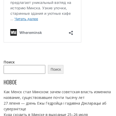
Поиск
Поиск
НОВОЕ
Как Менск стал Минском: зачем советская власть изменила
название, существовавшее почти тысячу лет
27 ліпеня — дзень Ежы Гедройца і гадавіна Дэкларацыі аб
суверэнітэце
Куда сходить в Минске в выходные 25–26 июля