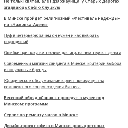
Не толькі святая, але і дзяржаўніца: у Старых Дарогах
згадваюць Сафію Слуцкую
В Минске пройдет религиозный «Фестиваль надежды»
на «Чижовка-Арене»
Пуф в интерьере: зачем он нужен и как выбрать
подходящий
Ошибки при покупке техники для игр: на чем теряют деньги
Современный магазин сайдинга в Минске: критерии выбора
и популярные бренды
Юридическое обслуживание юрлиц: преимущества
комплексного сопровождения бизнеса
Весенний обряд «Саракі» проведут в музее под
Минском: программа
Сервис по ремонту часов в Минске
.
Дизайн-проект офиса в Минске: роль цветовых