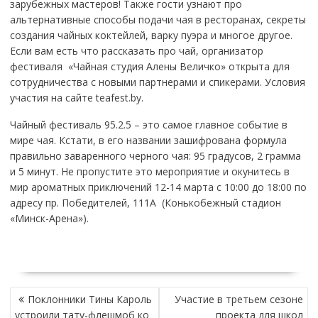
зарубежных мастеров! Также гости узнают про
альтернативные способы подачи чая в ресторанах, секреты
создания чайных коктейлей, варку пуэра и многое другое.
Если вам есть что рассказать про чай, организатор
фестиваля «Чайная студия Алены Величко» открыта для
сотрудничества с новыми партнерами и спикерами. Условия
участия на сайте teafest.by.
Чайный фестиваль 95.2.5 – это самое главное событие в
мире чая. Кстати, в его названии зашифрована формула
правильно заваренного черного чая: 95 градусов, 2 грамма
и 5 минут. Не пропустите это мероприятие и окунитесь в
мир ароматных приключений 12-14 марта с 10:00 до 18:00 по
адресу пр. Победителей, 111А (Конькобежный стадион
«Минск-Арена»).
НАВИГАЦИЯ
Поклонники Тины Кароль
Участие в третьем сезоне
ПО
устроили тату-флешмоб ко
проекта для школ