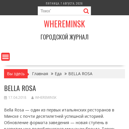
Перейти
ПЯТНИЦА, 7 АВГУСТА, 2026
к
содержимому
WHEREMINSK
ГОРОДСКОЙ ЖУРНАЛ
Вы здесь
Главная
Еда
BELLA ROSA
BELLA ROSA
17.04.2018
WHEREMINSK
Bella Rosa — один из первых итальянских ресторанов в
Минске с почти десятилетней успешной историей.
Обновление формата заведения — новая ступень в
развитии уже полюбившегося минчанам бренда. Теперь