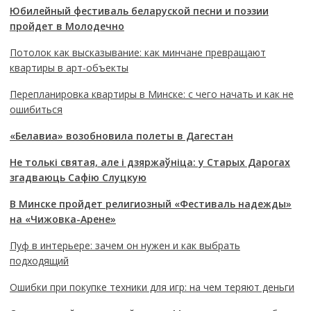
Юбилейный фестиваль беларуской песни и поэзии
пройдет в Молодечно
Потолок как высказывание: как минчане превращают
квартиры в арт-объекты
Перепланировка квартиры в Минске: с чего начать и как не
ошибиться
«Белавиа» возобновила полеты в Дагестан
Не толькі святая, але і дзяржаўніца: у Старых Дарогах
згадваюць Сафію Слуцкую
В Минске пройдет религиозный «Фестиваль надежды»
на «Чижовка-Арене»
Пуф в интерьере: зачем он нужен и как выбрать
подходящий
Ошибки при покупке техники для игр: на чем теряют деньги