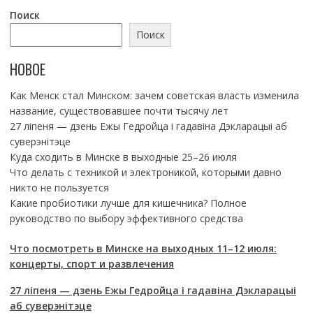
Поиск
Поиск
НОВОЕ
Как Менск стал Минском: зачем советская власть изменила
название, существовавшее почти тысячу лет
27 ліпеня — дзень Ежы Гедройца і гадавіна Дэкларацыі аб
суверэнітэце
Куда сходить в Минске в выходные 25–26 июля
Что делать с техникой и электроникой, которыми давно
никто не пользуется
Какие пробиотики лучше для кишечника? Полное
руководство по выбору эффективного средства
Что посмотреть в Минске на выходных 11–12 июля:
концерты, спорт и развлечения
27 ліпеня — дзень Ежы Гедройца і гадавіна Дэкларацыі
аб суверэнітэце