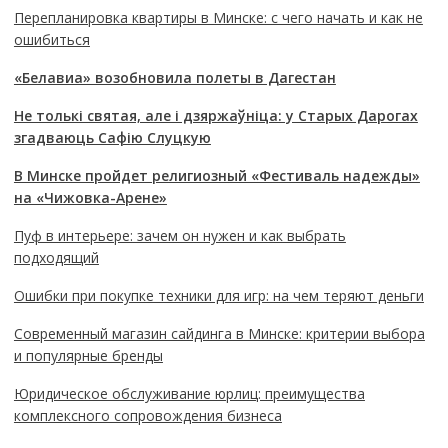
Перепланировка квартиры в Минске: с чего начать и как не
ошибиться
«Белавиа» возобновила полеты в Дагестан
Не толькі святая, але і дзяржаўніца: у Старых Дарогах
згадваюць Сафію Слуцкую
В Минске пройдет религиозный «Фестиваль надежды»
на «Чижовка-Арене»
Пуф в интерьере: зачем он нужен и как выбрать
подходящий
Ошибки при покупке техники для игр: на чем теряют деньги
Современный магазин сайдинга в Минске: критерии выбора
и популярные бренды
Юридическое обслуживание юрлиц: преимущества
комплексного сопровождения бизнеса