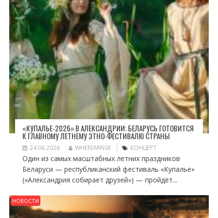
«КУПАЛЬЕ-2026» В АЛЕКСАНДРИИ: БЕЛАРУСЬ ГОТОВИТСЯ
К ГЛАВНОМУ ЛЕТНЕМУ ЭТНО-ФЕСТИВАЛЮ СТРАНЫ
24.06.2026
WHEREMINSK
КОНЦЕРТ
Один из самых масштабных летних праздников
Беларуси — республиканский фестиваль «Купалье»
(«Александрия собирает друзей») — пройдёт...
НОВОСТИ