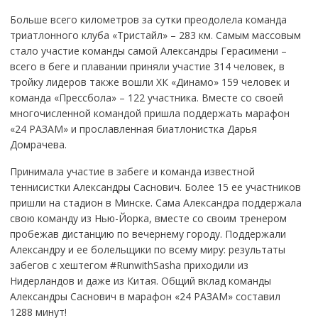
Больше всего километров за сутки преодолела команда
триатлонного клуба «Тристайл» – 283 км. Самым массовым
стало участие команды самой Александры Герасимени –
всего в беге и плавании приняли участие 314 человек, в
тройку лидеров также вошли ХК «Динамо» 159 человек и
команда «Прессбола» – 122 участника. Вместе со своей
многочисленной командой пришла поддержать марафон
«24 РАЗАМ» и прославленная биатлонистка Дарья
Домрачева.
Принимала участие в забеге и команда известной
теннисистки Александры Саснович. Более 15 ее участников
пришли на стадион в Минске. Сама Александра поддержала
свою команду из Нью-Йорка, вместе со своим тренером
пробежав дистанцию по вечернему городу. Поддержали
Александру и ее болельщики по всему миру: результаты
забегов с хештегом #RunwithSasha приходили из
Нидерландов и даже из Китая. Общий вклад команды
Александры Саснович в марафон «24 РАЗАМ» составил
1288 минут!