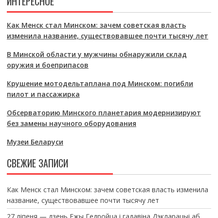
ИНТЕРЕСНОЕ
Как Менск стал Минском: зачем советская власть
изменила название, существовавшее почти тысячу лет
В Минской области у мужчины обнаружили склад
оружия и боеприпасов
Крушение мотодельтаплана под Минском: погибли
пилот и пассажирка
Обсерваторию Минского планетария модернизируют
без замены научного оборудования
Музеи Беларуси
СВЕЖИЕ ЗАПИСИ
Как Менск стал Минском: зачем советская власть изменила
название, существовавшее почти тысячу лет
27 ліпеня — дзень Ежы Гедройца і гадавіна Дэкларацыі аб