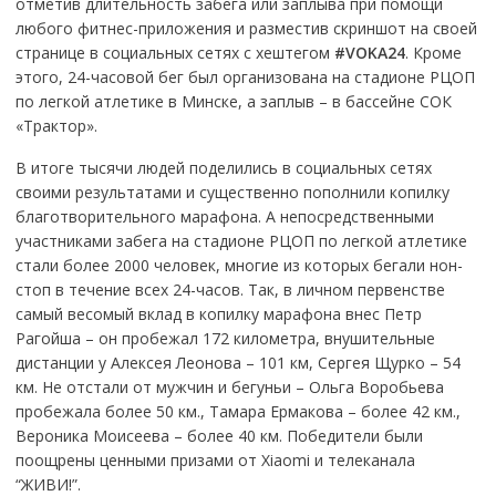
отметив длительность забега или заплыва при помощи
любого фитнес-приложения и разместив скриншот на своей
странице в социальных сетях с хештегом
#VOKA24
. Кроме
этого, 24-часовой бег был организована на стадионе РЦОП
по легкой атлетике в Минске, а заплыв – в бассейне СОК
«Трактор».
В итоге тысячи людей поделились в социальных сетях
своими результатами и существенно пополнили копилку
благотворительного марафона. А непосредственными
участниками забега на стадионе РЦОП по легкой атлетике
стали более 2000 человек, многие из которых бегали нон-
стоп в течение всех 24-часов. Так, в личном первенстве
самый весомый вклад в копилку марафона внес Петр
Рагойша – он пробежал 172 километра, внушительные
дистанции у Алексея Леонова – 101 км, Сергея Щурко – 54
км. Не отстали от мужчин и бегуньи – Ольга Воробьева
пробежала более 50 км., Тамара Ермакова – более 42 км.,
Вероника Моисеева – более 40 км. Победители были
поощрены ценными призами от Xiaomi и телеканала
“ЖИВИ!”.