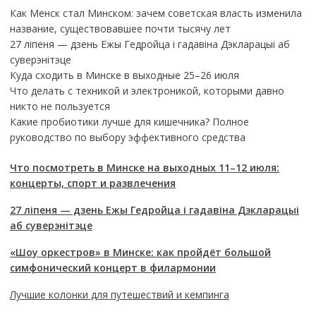
Как Менск стал Минском: зачем советская власть изменила
название, существовавшее почти тысячу лет
27 ліпеня — дзень Ежы Гедройца і гадавіна Дэкларацыі аб
суверэнітэце
Куда сходить в Минске в выходные 25–26 июля
Что делать с техникой и электроникой, которыми давно
никто не пользуется
Какие пробиотики лучше для кишечника? Полное
руководство по выбору эффективного средства
Что посмотреть в Минске на выходных 11–12 июля:
концерты, спорт и развлечения
27 ліпеня — дзень Ежы Гедройца і гадавіна Дэкларацыі
аб суверэнітэце
«Шоу оркестров» в Минске: как пройдёт большой
симфонический концерт в филармонии
Лучшие колонки для путешествий и кемпинга