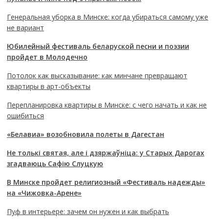
Генеральная уборка в Минске: когда убираться самому уже
не вариант
Юбилейный фестиваль беларуской песни и поэзии
пройдет в Молодечно
Потолок как высказывание: как минчане превращают
квартиры в арт-объекты
Перепланировка квартиры в Минске: с чего начать и как не
ошибиться
«Белавиа» возобновила полеты в Дагестан
Не толькі святая, але і дзяржаўніца: у Старых Дарогах
згадваюць Сафію Слуцкую
В Минске пройдет религиозный «Фестиваль надежды»
на «Чижовка-Арене»
Пуф в интерьере: зачем он нужен и как выбрать