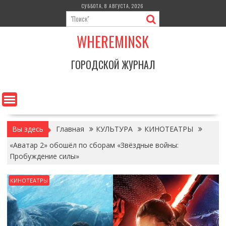
Перейти
СУББОТА, 8 АВГУСТА, 2026
к
содержимому
WHEREMINSK
ГОРОДСКОЙ ЖУРНАЛ
Вы здесь
Главная
КУЛЬТУРА
КИНОТЕАТРЫ
«Аватар 2» обошёл по сборам «Звёздные войны:
Пробуждение силы»
КИНОТЕАТРЫ