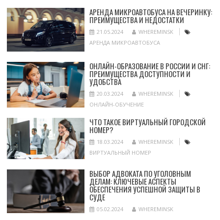
АРЕНДА МИКРОАВТОБУСА НА ВЕЧЕРИНКУ:
ПРЕИМУЩЕСТВА И НЕДОСТАТКИ
21.05.2024
WHEREMINSK
АРЕНДА МИКРОАВТОБУСА
ОНЛАЙН-ОБРАЗОВАНИЕ В РОССИИ И СНГ:
ПРЕИМУЩЕСТВА ДОСТУПНОСТИ И
УДОБСТВА
20.03.2024
WHEREMINSK
ОНЛАЙН-ОБУЧЕНИЕ
ЧТО ТАКОЕ ВИРТУАЛЬНЫЙ ГОРОДСКОЙ
НОМЕР?
18.03.2024
WHEREMINSK
ВИРТУАЛЬНЫЙ НОМЕР
ВЫБОР АДВОКАТА ПО УГОЛОВНЫМ
ДЕЛАМ: КЛЮЧЕВЫЕ АСПЕКТЫ
ОБЕСПЕЧЕНИЯ УСПЕШНОЙ ЗАЩИТЫ В
СУДЕ
05.02.2024
WHEREMINSK