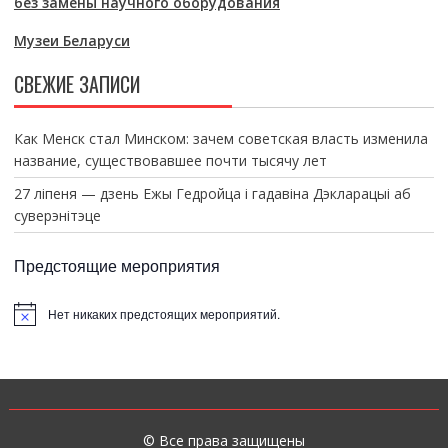
без замены научного оборудования
Музеи Беларуси
СВЕЖИЕ ЗАПИСИ
Как Менск стал Минском: зачем советская власть изменила
название, существовавшее почти тысячу лет
27 ліпеня — дзень Ежы Гедройца і гадавіна Дэкларацыі аб
суверэнітэце
Предстоящие мероприятия
Нет никаких предстоящих мероприятий.
З
а
м
е
т
к
а
© Все права защищены