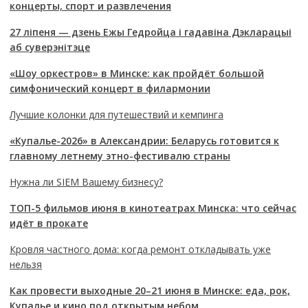
концерты, спорт и развлечения
27 ліпеня — дзень Ежы Гедройца і гадавіна Дэкларацыі
аб суверэнітэце
«Шоу оркестров» в Минске: как пройдёт большой
симфонический концерт в филармонии
Лучшие колонки для путешествий и кемпинга
«Купалье-2026» в Александрии: Беларусь готовится к
главному летнему этно-фестивалю страны
Нужна ли SIEM Вашему бизнесу?
ТОП-5 фильмов июня в кинотеатрах Минска: что сейчас
идёт в прокате
Кровля частного дома: когда ремонт откладывать уже
нельзя
Как провести выходные 20–21 июня в Минске: еда, рок,
Купалье и кино под открытым небом