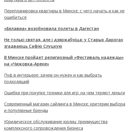
Перепланировка квартиры в Минске: с чего начать и как не
ошибиться
«Белавиа» возобновила полеты в Дагестан
Не толькі святая, але і дзяржаўніца: у Старых Дарогах
згадваюць Сафію Слуцкую
В Минске пройдет религиозный «Фестиваль надежды»
на «Чижовка-Арене»
Пуф в интерьере: зачем он нужен и как выбрать
подходящий
Ошибки при покупке техники для игр: на чем теряют деньги
Современный магазин сайдинга в Минске: критерии выбора
и популярные бренды
Юридическое обслуживание юрлиц: преимущества
комплексного сопровождения бизнеса