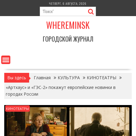
Перейти
ЧЕТВЕРГ, 6 АВГУСТА, 2026
к
содержимому
WHEREMINSK
ГОРОДСКОЙ ЖУРНАЛ
Вы здесь
Главная
КУЛЬТУРА
КИНОТЕАТРЫ
«Артхаус» и «ГЭС-2» покажут европейские новинки в
городах России
КИНОТЕАТРЫ