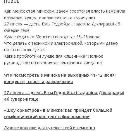
НОВОЕ
Как Менск стал Минском: зачем советская власть изменила
название, существовавшее почти тысячу лет
27 ліпеня — дзень Ежы Гедройца і гадавіна Дэкларацыі аб
суверэнітэце
Куда сходить в Минске в выходные 25–26 июля
Что делать с техникой и электроникой, которыми давно
никто не пользуется
Какие пробиотики лучше для кишечника? Полное
руководство по выбору эффективного средства
Что посмотреть в Минске на выходных 11–12 июля:
концерты, спорт и развлечения
27 ліпеня — дзень Ежы Гедройца і гадавіна Дэкларацыі
аб суверэнітэце
«Шоу оркестров» в Минске: как пройдёт большой
симфонический концерт в филармонии
Лучшие колонки для путешествий и кемпинга